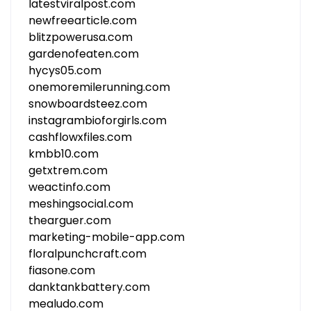
latestviralpost.com
newfreearticle.com
blitzpowerusa.com
gardenofeaten.com
hycys05.com
onemoremilerunning.com
snowboardsteez.com
instagrambioforgirls.com
cashflowxfiles.com
kmbb10.com
getxtrem.com
weactinfo.com
meshingsocial.com
thearguer.com
marketing-mobile-app.com
floralpunchcraft.com
fiasone.com
danktankbattery.com
mealudo.com