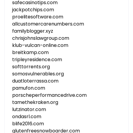
safecasinotips.com
jackpotchips.com
proelitesoftware.com
allcustomercarenumbers.com
familyblogger.xyz
chrisjohnslawgroup.com
klub-vulcan-online.com
breitkamp.com
tripleyresidence.com
softtorrents.org
somosvulnerables.org
duatloterrassa.com
pamufon.com
porscheperformancedrive.com
tamethekraken.org
lutzinator.com
ondasrl.com
blife2016.com
glutenfreesnowboarder.com