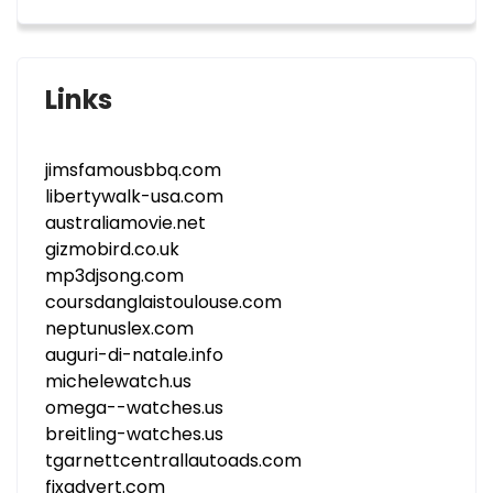
Links
jimsfamousbbq.com
libertywalk-usa.com
australiamovie.net
gizmobird.co.uk
mp3djsong.com
coursdanglaistoulouse.com
neptunuslex.com
auguri-di-natale.info
michelewatch.us
omega--watches.us
breitling-watches.us
tgarnettcentrallautoads.com
fixadvert.com