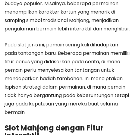
budaya populer. Misalnya, beberapa permainan
menampilkan karakter kartun yang menarik di
samping simbol tradisional Mahjong, menjadikan
pengalaman bermain lebih interaktif dan menghibur.
Pada slot jenis ini, pemain sering kali dihadapkan
pada tantangan baru. Beberapa permainan memiliki
fitur bonus yang didasarkan pada cerita, di mana
pemain perlu menyelesaikan tantangan untuk
mendapatkan hadiah tambahan. Ini menciptakan
lapisan strategi dalam permainan, di mana pemain
tidak hanya bergantung pada keberuntungan tetapi
juga pada keputusan yang mereka buat selama
bermain.
Slot Mahjong dengan Fitur