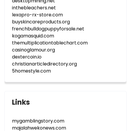
desktopmining.net
inthebleachers.net
lexapro-rx-store.com
buyskincareproducts.org
frenchbulldogpuppyforsale.net
kogamasquid.com
themultiplicationtablechart.com
casinoglamour.org
dextercoin.io
christianarticledirectory.org
5homestyle.com
Links
mygamblingstory.com
majalahwekonews.com