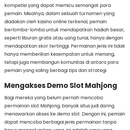
kompetisi yang dapat memicu semangat para
pemain. Misalnya, dalam sebuah turnamen yang
diadakan oleh kasino online terkenal, pemain
berlomba-lomba untuk mendapatkan hadiah besar,
seperti liburan gratis atau uang tunai, hanya dengan
mendapatkan skor tertinggi. Permainan jenis ini tidak
hanya memberikan kesempatan untuk menang,
tetapi juga membangun komunitas di antara para
pemain yang saling berbagi tips dan strategi.
Mengakses Demo Slot Mahjong
Bagi mereka yang belum pernah mencoba
permainan slot Mahjong, banyak situs judi daring
menawarkan akses ke demo slot. Dengan ini, pemain
dapat mencoba berbagai jenis permainan tanpa