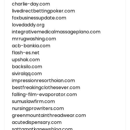
charlie-day.com
livedirectbettingpoker.com
foxbusinessupdate.com
lovedaddy.org
integrativemedicalmassageplano.com
mrrugwashing.com
acb-bankia.com
flash-es.net
upshak.com
backsilo.com
siviralqq.com
impressionresorthoian.com
bestfreakingclothesever.com
falling-film-evaporator.com
sumuslawfirm.com
nursingprowriters.com
greenmountainthreadwear.com
acutedispensary.com
sattamatkanewsblog.com