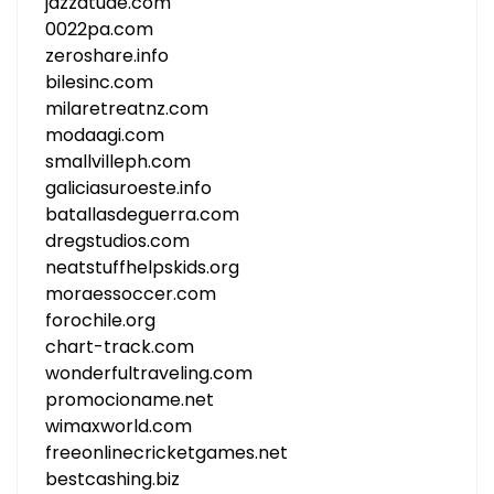
jazzatude.com
0022pa.com
zeroshare.info
bilesinc.com
milaretreatnz.com
modaagi.com
smallvilleph.com
galiciasuroeste.info
batallasdeguerra.com
dregstudios.com
neatstuffhelpskids.org
moraessoccer.com
forochile.org
chart-track.com
wonderfultraveling.com
promocioname.net
wimaxworld.com
freeonlinecricketgames.net
bestcashing.biz