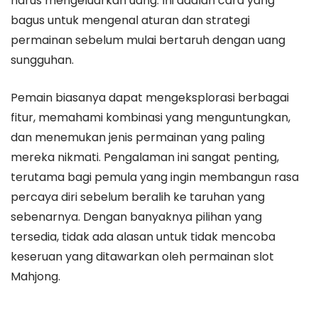
harus mengeluarkan uang. Ini adalah cara yang
bagus untuk mengenal aturan dan strategi
permainan sebelum mulai bertaruh dengan uang
sungguhan.
Pemain biasanya dapat mengeksplorasi berbagai
fitur, memahami kombinasi yang menguntungkan,
dan menemukan jenis permainan yang paling
mereka nikmati. Pengalaman ini sangat penting,
terutama bagi pemula yang ingin membangun rasa
percaya diri sebelum beralih ke taruhan yang
sebenarnya. Dengan banyaknya pilihan yang
tersedia, tidak ada alasan untuk tidak mencoba
keseruan yang ditawarkan oleh permainan slot
Mahjong.