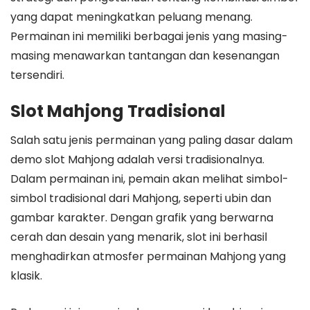
yang dapat meningkatkan peluang menang.
Permainan ini memiliki berbagai jenis yang masing-
masing menawarkan tantangan dan kesenangan
tersendiri.
Slot Mahjong Tradisional
Salah satu jenis permainan yang paling dasar dalam
demo slot Mahjong adalah versi tradisionalnya.
Dalam permainan ini, pemain akan melihat simbol-
simbol tradisional dari Mahjong, seperti ubin dan
gambar karakter. Dengan grafik yang berwarna
cerah dan desain yang menarik, slot ini berhasil
menghadirkan atmosfer permainan Mahjong yang
klasik.