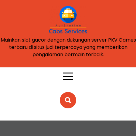
Skip
to
content
Mainkan slot gacor dengan dukungan server PKV Games
terbaru di situs judi terpercaya yang memberikan
pengalaman bermain terbaik.