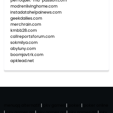
perroquet-ma-passion.com
modrenlivinghome.com
instadatahelpainews.com
geekdailies.com
merchrain.com
kmbb28.com
callreportsforum.com
sokmilya.com
abyluny.com
boomjavtrk.com
apklead.net
menuqq alternatif
|
pkv games
|
poker
|
poker online
|
pkv games qq
|
pkv games qq
|
pkv games qq
|
pkv