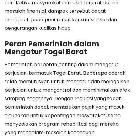
hari. Ketika masyarakat semakin terjerat dalam
masalah finansial, dampak tersebut dapat
mengarah pada penurunan konsumsi lokal dan
pengurangan kualitas hidup.
Peran Pemerintah dalam
Mengatur Togel Barat
Pemerintah berperan penting dalam mengatur
perjudian, termasuk Togel Barat. Beberapa daerah
telah memutuskan untuk mengatur dan melegalkan
perjudian untuk mengontrol dan meminimalkan efek
samping negatifnya. Dengan regulasi yang tepat,
pemerintah dapat memastikan pajak yang masuk
digunakan untuk kepentingan masyarakat, serta
menyediakan program rehabilitasi bagi mereka
yang mengalami masalah kecanduan.