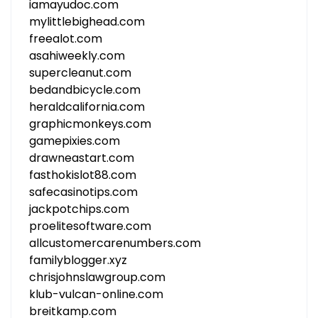
iamayudoc.com
mylittlebighead.com
freealot.com
asahiweekly.com
supercleanut.com
bedandbicycle.com
heraldcalifornia.com
graphicmonkeys.com
gamepixies.com
drawneastart.com
fasthokislot88.com
safecasinotips.com
jackpotchips.com
proelitesoftware.com
allcustomercarenumbers.com
familyblogger.xyz
chrisjohnslawgroup.com
klub-vulcan-online.com
breitkamp.com