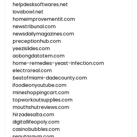
helpdesksoftwares.net
lovabowl.net
homeimprovementit.com
newstribunal.com
newsdailymagazines.com
preceptionhub.com
yeezislides.com
aobongdatotem.com
home-remedies-yeast-infection.com
electroreal.com
bestofmiami-dadecounty.com
ifoodieonyoutube.com
mineshoppingcart.com
topworkoutsupplies.com
mouthshutreviews.com
hirzadesalta.com
digitallifeopoly.com
casinobubbles.com
seputargym.com