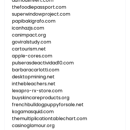
aumoulinvert.com
thefoodiepassport.com
superwindowproject.com
papibakigrafo.com
icanhazjs.com
canimpact.org
goviralstudy.com
cartourism.net
apple-cores.com
pulserasdeactividad10.com
barbaracarlotti.com
desktopmining.net
inthebleachers.net
lexapro-rx-store.com
buyskincareproducts.org
frenchbulldogpuppyforsale.net
kogamasquid.com
themultiplicationtablechart.com
casinoglamour.org