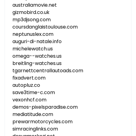
australiamovie.net
gizmobird.co.uk
mp3djsong.com
coursdanglaistoulouse.com
neptunuslex.com
auguri-di-natale.info
michelewatch.us
omega--watches.us
breitling-watches.us
tgarnettcentrallautoads.com
fixadvert.com
autopluz.co
save3time-c.com
vexonhcf.com
demos-pixelsparadise.com
mediatitude.com
prewarmotorcycles.com
simracinglinks.com