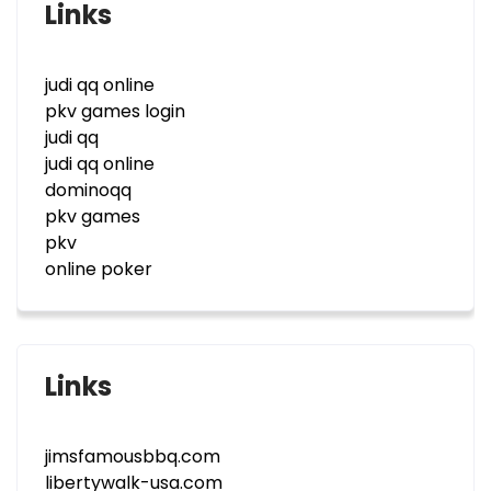
Links
judi qq online
pkv games login
judi qq
judi qq online
dominoqq
pkv games
pkv
online poker
Links
jimsfamousbbq.com
libertywalk-usa.com