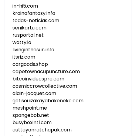
in-hi5.com
krainafantasy.info
todas-noticias.com
senikartu.com
rusportal.net
watty.io
livinginthesun.info
itsriz.com
cargoods.shop
capetownacupuncture.com
bitcoinvideospro.com
cosmiccrowcollective.com
alain-jacquet.com
gotisouizakayabakeneko.com
meshpoint.me
spongebob.net
busyboxintl.com
auttayanratchapak.com