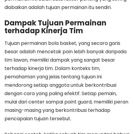
diabaikan adalah tujuan permainan itu sendiri.
Dampak Tujuan Permainan
terhadap Kinerja Tim
Tujuan permainan bola basket, yang secara garis
besar adalah mencetak poin lebih banyak daripada
tim lawan, memiliki dampak yang sangat besar
terhadap kinerja tim. Dalam konteks tim,
pemahaman yang jelas tentang tujuan ini
mendorong setiap anggota untuk berkontribusi
dengan cara yang paling efektif. Setiap pemain,
mulai dari center sampai point guard, memiliki peran
masing-masing yang berkontribusi terhadap
pencapaian tujuan tersebut.