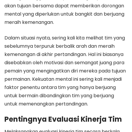
akan tujuan bersama dapat memberikan dorongan
mental yang diperlukan untuk bangkit dan berjuang
meraih kemenangan.
Dalam situasi nyata, sering kali kita melihat tim yang
sebelumnya terpuruk berbalik arah dan meraih
kemenangan di akhir pertandingan. Hal ini biasanya
disebabkan oleh motivasi dan semangat juang para
pemain yang mengingatkan diri mereka pada tujuan
permainan. Kekuatan mental ini sering kali menjadi
faktor penentu antara tim yang hanya berjuang
untuk bermain dibandingkan tim yang berjuang
untuk memenangkan pertandingan.
Pentingnya Evaluasi Kinerja Tim
Melaksanakan evaluasi kinerja tim secara berkala