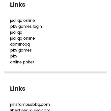
Links
judi qq online
pkv games login
judi qq
judi qq online
dominoqq
pkv games
pkv
online poker
Links
jimsfamousbbq.com
libertywalk-usa.com