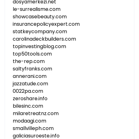
dosyamerkezi.net
le-surrealisme.com
showcasebeauty.com
insurancepolicyexpert.com
statkeycompany.com
carolinadeckbuilders.com
topinvestingblog.com
top50tools.com
the-rep.com
saltyfranks.com
annerani.com
jazzatude.com
0022pa.com
zeroshare.info
bilesinc.com
milaretreatnz.com
modaagi.com
smallvilleph.com
galiciasuroeste.info