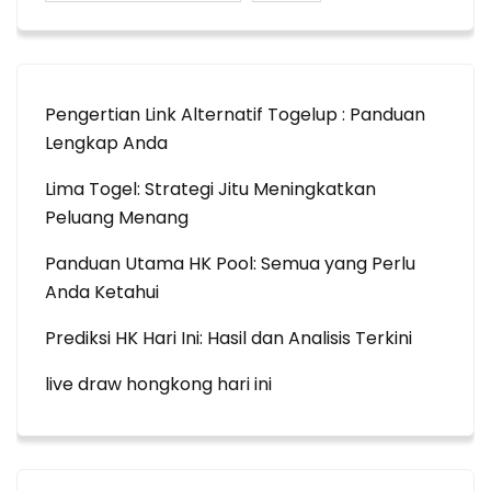
Pengertian Link Alternatif Togelup : Panduan
Lengkap Anda
Lima Togel: Strategi Jitu Meningkatkan
Peluang Menang
Panduan Utama HK Pool: Semua yang Perlu
Anda Ketahui
Prediksi HK Hari Ini: Hasil dan Analisis Terkini
live draw hongkong hari ini