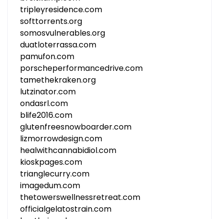
tripleyresidence.com
softtorrents.org
somosvulnerables.org
duatloterrassa.com
pamufon.com
porscheperformancedrive.com
tamethekraken.org
lutzinator.com
ondasrl.com
blife2016.com
glutenfreesnowboarder.com
lizmorrowdesign.com
healwithcannabidiol.com
kioskpages.com
trianglecurry.com
imagedum.com
thetowerswellnessretreat.com
officialgelatostrain.com