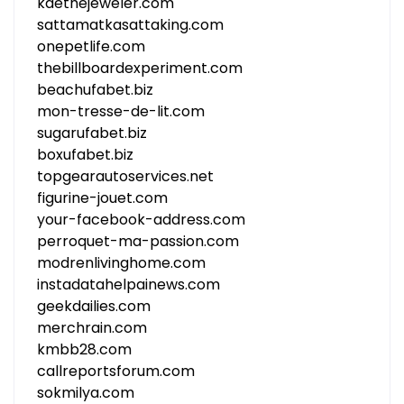
kaethejeweler.com
sattamatkasattaking.com
onepetlife.com
thebillboardexperiment.com
beachufabet.biz
mon-tresse-de-lit.com
sugarufabet.biz
boxufabet.biz
topgearautoservices.net
figurine-jouet.com
your-facebook-address.com
perroquet-ma-passion.com
modrenlivinghome.com
instadatahelpainews.com
geekdailies.com
merchrain.com
kmbb28.com
callreportsforum.com
sokmilya.com