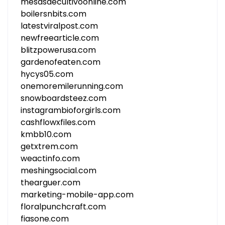
mesasdecultivoonline.com
boilersnbits.com
latestviralpost.com
newfreearticle.com
blitzpowerusa.com
gardenofeaten.com
hycys05.com
onemoremilerunning.com
snowboardsteez.com
instagrambioforgirls.com
cashflowxfiles.com
kmbb10.com
getxtrem.com
weactinfo.com
meshingsocial.com
thearguer.com
marketing-mobile-app.com
floralpunchcraft.com
fiasone.com