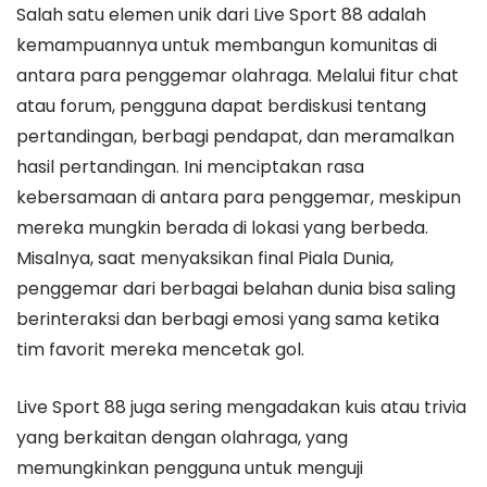
Salah satu elemen unik dari Live Sport 88 adalah
kemampuannya untuk membangun komunitas di
antara para penggemar olahraga. Melalui fitur chat
atau forum, pengguna dapat berdiskusi tentang
pertandingan, berbagi pendapat, dan meramalkan
hasil pertandingan. Ini menciptakan rasa
kebersamaan di antara para penggemar, meskipun
mereka mungkin berada di lokasi yang berbeda.
Misalnya, saat menyaksikan final Piala Dunia,
penggemar dari berbagai belahan dunia bisa saling
berinteraksi dan berbagi emosi yang sama ketika
tim favorit mereka mencetak gol.
Live Sport 88 juga sering mengadakan kuis atau trivia
yang berkaitan dengan olahraga, yang
memungkinkan pengguna untuk menguji