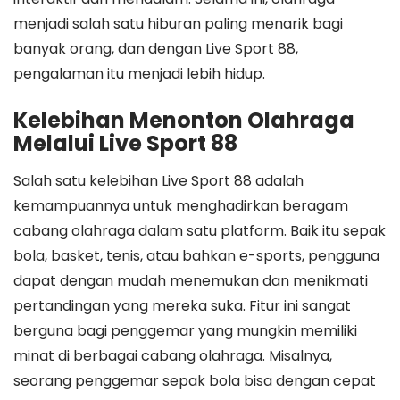
menjadi salah satu hiburan paling menarik bagi
banyak orang, dan dengan Live Sport 88,
pengalaman itu menjadi lebih hidup.
Kelebihan Menonton Olahraga
Melalui Live Sport 88
Salah satu kelebihan Live Sport 88 adalah
kemampuannya untuk menghadirkan beragam
cabang olahraga dalam satu platform. Baik itu sepak
bola, basket, tenis, atau bahkan e-sports, pengguna
dapat dengan mudah menemukan dan menikmati
pertandingan yang mereka suka. Fitur ini sangat
berguna bagi penggemar yang mungkin memiliki
minat di berbagai cabang olahraga. Misalnya,
seorang penggemar sepak bola bisa dengan cepat