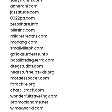
saltyfranks.com
annerani.com
jazzatude.com
0022pa.com
zeroshare.info
bilesinc.com
milaretreatnz.com
modaagi.com
smallvilleph.com
galiciasuroeste.info
batallasdeguerra.com
dregstudios.com
neatstuffhelpskids.org
moraessoccer.com
forochile.org
chart-track.com
wonderfultraveling.com
promocioname.net
wimaxworld.com