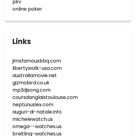
pkv
online poker
Links
jimsfamousbbq.com
libertywalk-usa.com
australiamovie.net
gizmobird.co.uk
mp3djsong.com
coursdanglaistoulouse.com
neptunuslex.com
auguri-di-natale.info
michelewatch.us
omega--watches.us
breitling-watches.us