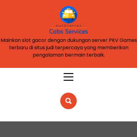
Skip
to
content
Mainkan slot gacor dengan dukungan server PKV Games
terbaru di situs judi terpercaya yang memberikan
pengalaman bermain terbaik.