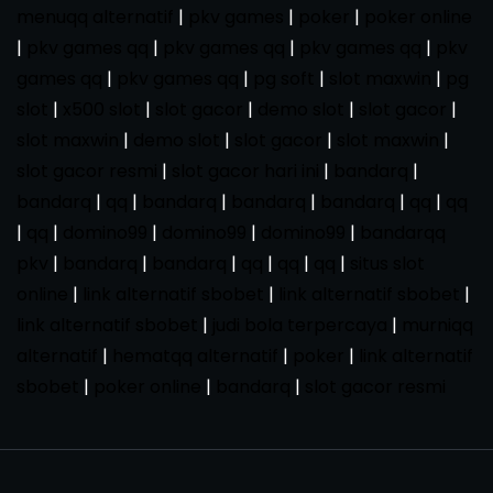
menuqq alternatif
|
pkv games
|
poker
|
poker online
|
pkv games qq
|
pkv games qq
|
pkv games qq
|
pkv
games qq
|
pkv games qq
|
pg soft
|
slot maxwin
|
pg
slot
|
x500 slot
|
slot gacor
|
demo slot
|
slot gacor
|
slot maxwin
|
demo slot
|
slot gacor
|
slot maxwin
|
slot gacor resmi
|
slot gacor hari ini
|
bandarq
|
bandarq
|
qq
|
bandarq
|
bandarq
|
bandarq
|
qq
|
qq
|
qq
|
domino99
|
domino99
|
domino99
|
bandarqq
pkv
|
bandarq
|
bandarq
|
qq
|
qq
|
qq
|
situs slot
online
|
link alternatif sbobet
|
link alternatif sbobet
|
link alternatif sbobet
|
judi bola terpercaya
|
murniqq
alternatif
|
hematqq alternatif
|
poker
|
link alternatif
sbobet
|
poker online
|
bandarq
|
slot gacor resmi