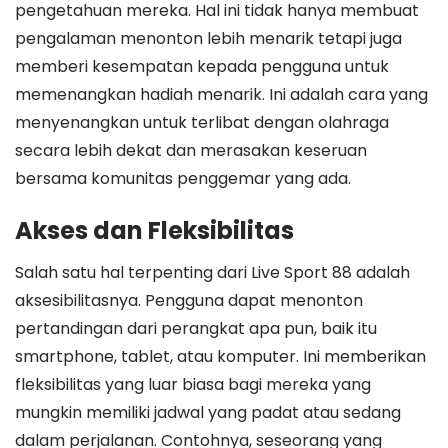
pengetahuan mereka. Hal ini tidak hanya membuat
pengalaman menonton lebih menarik tetapi juga
memberi kesempatan kepada pengguna untuk
memenangkan hadiah menarik. Ini adalah cara yang
menyenangkan untuk terlibat dengan olahraga
secara lebih dekat dan merasakan keseruan
bersama komunitas penggemar yang ada.
Akses dan Fleksibilitas
Salah satu hal terpenting dari Live Sport 88 adalah
aksesibilitasnya. Pengguna dapat menonton
pertandingan dari perangkat apa pun, baik itu
smartphone, tablet, atau komputer. Ini memberikan
fleksibilitas yang luar biasa bagi mereka yang
mungkin memiliki jadwal yang padat atau sedang
dalam perjalanan. Contohnya, seseorang yang