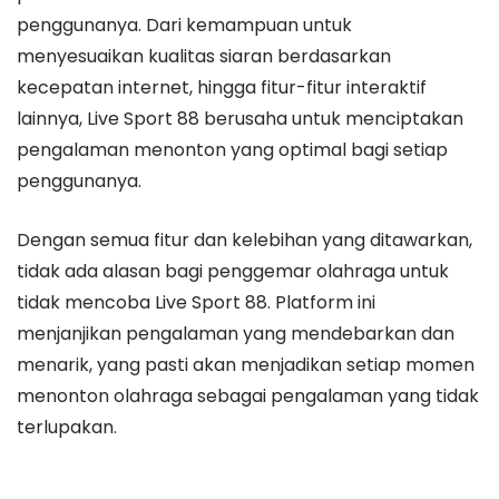
penggunanya. Dari kemampuan untuk
menyesuaikan kualitas siaran berdasarkan
kecepatan internet, hingga fitur-fitur interaktif
lainnya, Live Sport 88 berusaha untuk menciptakan
pengalaman menonton yang optimal bagi setiap
penggunanya.
Dengan semua fitur dan kelebihan yang ditawarkan,
tidak ada alasan bagi penggemar olahraga untuk
tidak mencoba Live Sport 88. Platform ini
menjanjikan pengalaman yang mendebarkan dan
menarik, yang pasti akan menjadikan setiap momen
menonton olahraga sebagai pengalaman yang tidak
terlupakan.