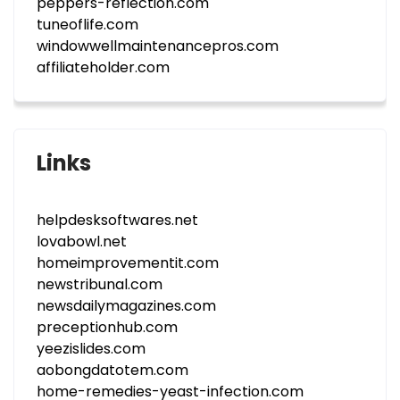
peppers-reflection.com
tuneoflife.com
windowwellmaintenancepros.com
affiliateholder.com
Links
helpdesksoftwares.net
lovabowl.net
homeimprovementit.com
newstribunal.com
newsdailymagazines.com
preceptionhub.com
yeezislides.com
aobongdatotem.com
home-remedies-yeast-infection.com