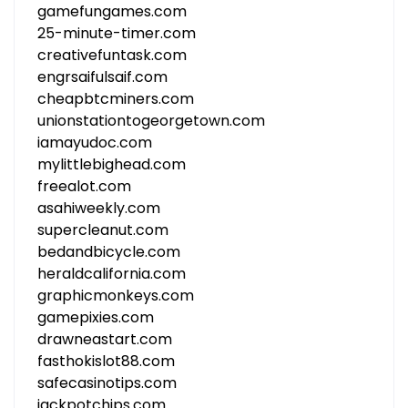
gamefungames.com
25-minute-timer.com
creativefuntask.com
engrsaifulsaif.com
cheapbtcminers.com
unionstationtogeorgetown.com
iamayudoc.com
mylittlebighead.com
freealot.com
asahiweekly.com
supercleanut.com
bedandbicycle.com
heraldcalifornia.com
graphicmonkeys.com
gamepixies.com
drawneastart.com
fasthokislot88.com
safecasinotips.com
jackpotchips.com