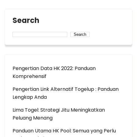
Search
Search
Pengertian Data HK 2022: Panduan
Komprehensif
Pengertian Link Alternatif Togelup : Panduan
Lengkap Anda
Lima Togel: Strategi Jitu Meningkatkan
Peluang Menang
Panduan Utama HK Pool: Semua yang Perlu