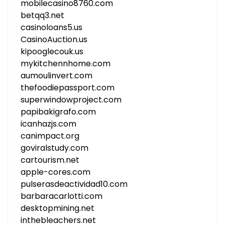
mobilecasino8760.com
betqq3.net
casinoloans5.us
CasinoAuction.us
kipooglecouk.us
mykitchennhome.com
aumoulinvert.com
thefoodiepassport.com
superwindowproject.com
papibakigrafo.com
icanhazjs.com
canimpact.org
goviralstudy.com
cartourism.net
apple-cores.com
pulserasdeactividad10.com
barbaracarlotti.com
desktopmining.net
inthebleachers.net