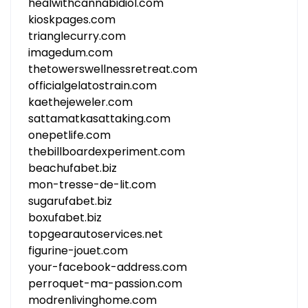
healwithcannabidiol.com
kioskpages.com
trianglecurry.com
imagedum.com
thetowerswellnessretreat.com
officialgelatostrain.com
kaethejeweler.com
sattamatkasattaking.com
onepetlife.com
thebillboardexperiment.com
beachufabet.biz
mon-tresse-de-lit.com
sugarufabet.biz
boxufabet.biz
topgearautoservices.net
figurine-jouet.com
your-facebook-address.com
perroquet-ma-passion.com
modrenlivinghome.com