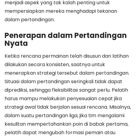
menjadi aspek yang tak kalah penting untuk
mempersiapkan mereka menghadapi tekanan
dalam pertandingan.
Penerapan dalam Pertandingan
Nyata
Ketika rencana permainan telah disusun dan latihan
dilakukan secara konsisten, saatnya untuk
menerapkan strategi tersebut dalam pertandingan.
Situasi dalam pertandingan seringkali tidak dapat
diprediksi, sehingga fleksibilitas sangat perlu. Pelatih
harus mampu melakukan penyesuaian cepat jika
strategi awal tidak berjalan sesuai rencana. Misalnya,
dalam suatu pertandingan liga, jika tim mengalami
kesulitan mempertahankan poin di babak pertama,
pelatih dapat mengubah formasi pemain atau