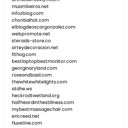
muambeiros.net
infozblog.com
chonbaihat.com
elblogdeoscargonzalez.com
webpromote.net
steroids-store.co
arteydecoracion.net
fithog.com
bestlaptopbestmonitor.com
georginaryland.com
roseandbasil.com
thewhitewhitelights.com
atdhe.ws
heckrodtwetland.org
halfheardinthestillness.com
mybestmassagechair.com
ericreed.net
fluxetine.com