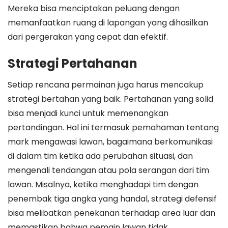
Mereka bisa menciptakan peluang dengan
memanfaatkan ruang di lapangan yang dihasilkan
dari pergerakan yang cepat dan efektif.
Strategi Pertahanan
Setiap rencana permainan juga harus mencakup
strategi bertahan yang baik. Pertahanan yang solid
bisa menjadi kunci untuk memenangkan
pertandingan. Hal ini termasuk pemahaman tentang
mark mengawasi lawan, bagaimana berkomunikasi
di dalam tim ketika ada perubahan situasi, dan
mengenali tendangan atau pola serangan dari tim
lawan. Misalnya, ketika menghadapi tim dengan
penembak tiga angka yang handal, strategi defensif
bisa melibatkan penekanan terhadap area luar dan
memastikan bahwa pemain lawan tidak