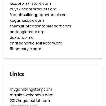
lexapro-rx-store.com
buyskincareproducts.org
frenchbulldogpuppyforsale.net
kogamasquid.com
themultiplicationtablechart.com
casinoglamour.org
dextercoin.io
christianarticledirectory.org
5homestyle.com
Links
mygamblingstory.com
majalahwekonews.com
2017hoganoutlet.com