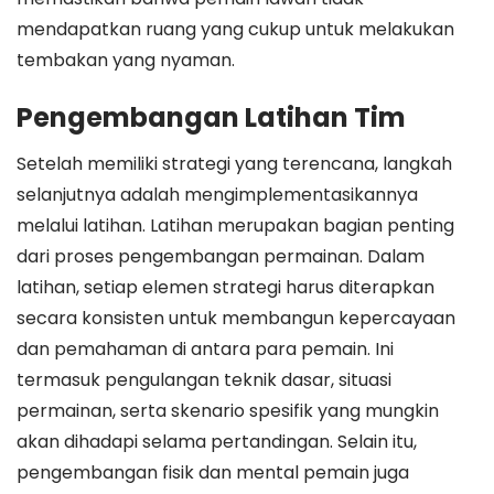
mendapatkan ruang yang cukup untuk melakukan
tembakan yang nyaman.
Pengembangan Latihan Tim
Setelah memiliki strategi yang terencana, langkah
selanjutnya adalah mengimplementasikannya
melalui latihan. Latihan merupakan bagian penting
dari proses pengembangan permainan. Dalam
latihan, setiap elemen strategi harus diterapkan
secara konsisten untuk membangun kepercayaan
dan pemahaman di antara para pemain. Ini
termasuk pengulangan teknik dasar, situasi
permainan, serta skenario spesifik yang mungkin
akan dihadapi selama pertandingan. Selain itu,
pengembangan fisik dan mental pemain juga