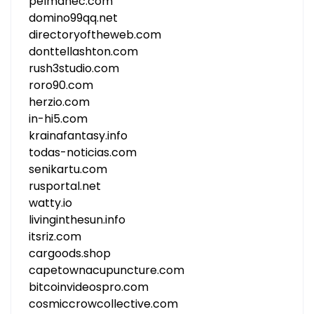
pelmanec.com
domino99qq.net
directoryoftheweb.com
donttellashton.com
rush3studio.com
roro90.com
herzio.com
in-hi5.com
krainafantasy.info
todas-noticias.com
senikartu.com
rusportal.net
watty.io
livinginthesun.info
itsriz.com
cargoods.shop
capetownacupuncture.com
bitcoinvideospro.com
cosmiccrowcollective.com