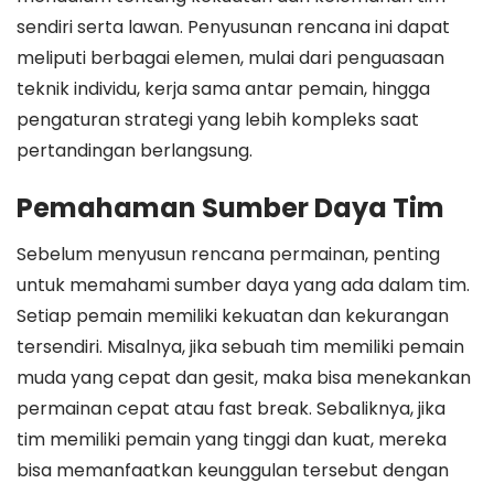
sendiri serta lawan. Penyusunan rencana ini dapat
meliputi berbagai elemen, mulai dari penguasaan
teknik individu, kerja sama antar pemain, hingga
pengaturan strategi yang lebih kompleks saat
pertandingan berlangsung.
Pemahaman Sumber Daya Tim
Sebelum menyusun rencana permainan, penting
untuk memahami sumber daya yang ada dalam tim.
Setiap pemain memiliki kekuatan dan kekurangan
tersendiri. Misalnya, jika sebuah tim memiliki pemain
muda yang cepat dan gesit, maka bisa menekankan
permainan cepat atau fast break. Sebaliknya, jika
tim memiliki pemain yang tinggi dan kuat, mereka
bisa memanfaatkan keunggulan tersebut dengan