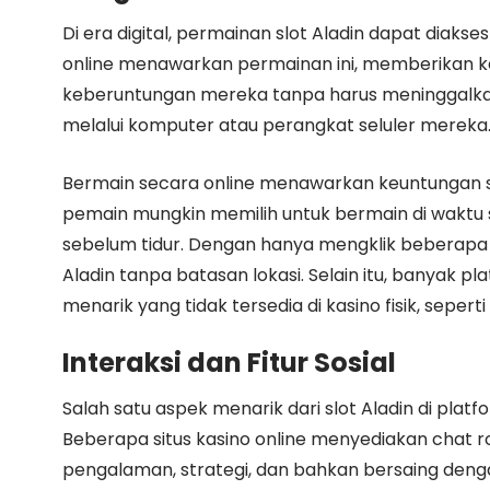
Di era digital, permainan slot Aladin dapat diaks
online menawarkan permainan ini, memberikan k
keberuntungan mereka tanpa harus meninggalka
melalui komputer atau perangkat seluler mereka
Bermain secara online menawarkan keuntungan se
pemain mungkin memilih untuk bermain di waktu s
sebelum tidur. Dengan hanya mengklik beberapa
Aladin tanpa batasan lokasi. Selain itu, banyak 
menarik yang tidak tersedia di kasino fisik, seper
Interaksi dan Fitur Sosial
Salah satu aspek menarik dari slot Aladin di platfo
Beberapa situs kasino online menyediakan chat 
pengalaman, strategi, dan bahkan bersaing denga