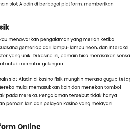
ain slot Aladin di berbagai platform, memberikan
sik
u Makau menawarkan pengalaman yang meriah ketika
, suasana gemerlap dari lampu-lampu neon, dan interaksi
r yang unik. Di kasino ini, pemain bisa merasakan sensa
ol untuk memutar gulungan.
in slot Aladin di kasino fisik mungkin merasa gugup teta
. Mereka mulai memasukkan koin dan menekan tombol
hak pada mereka. Pengalaman tersebut tidak hanya
ngan pemain lain dan pelayan kasino yang melayani
form Online