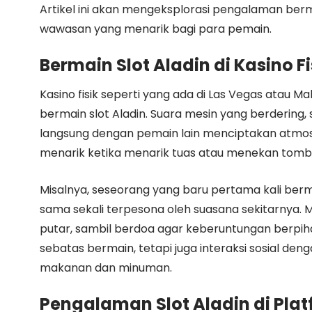
Artikel ini akan mengeksplorasi pengalaman berm
wawasan yang menarik bagi para pemain.
Bermain Slot Aladin di Kasino Fi
Kasino fisik seperti yang ada di Las Vegas ata
bermain slot Aladin. Suara mesin yang berdering
langsung dengan pemain lain menciptakan atmosfe
menarik ketika menarik tuas atau menekan tomb
Misalnya, seseorang yang baru pertama kali berma
sama sekali terpesona oleh suasana sekitarnya
putar, sambil berdoa agar keberuntungan berpi
sebatas bermain, tetapi juga interaksi sosial de
makanan dan minuman.
Pengalaman Slot Aladin di Plat