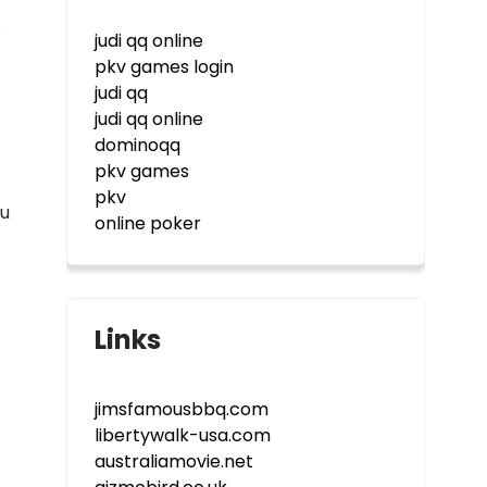
o
judi qq online
pkv games login
judi qq
judi qq online
dominoqq
pkv games
pkv
au
online poker
Links
jimsfamousbbq.com
libertywalk-usa.com
australiamovie.net