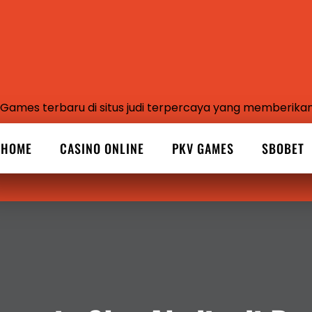
Games terbaru di situs judi terpercaya yang memberika
HOME
CASINO ONLINE
PKV GAMES
SBOBET