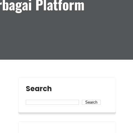
rbagai Platform
Search
Search