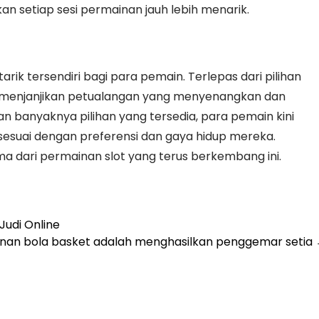
an setiap sesi permainan jauh lebih menarik.
ik tersendiri bagi para pemain. Terlepas dari pilihan
lu menjanjikan petualangan yang menyenangkan dan
banyaknya pilihan yang tersedia, para pemain kini
sesuai dengan preferensi dan gaya hidup mereka.
ma dari permainan slot yang terus berkembang ini.
udi Online
nan bola basket adalah menghasilkan penggemar setia