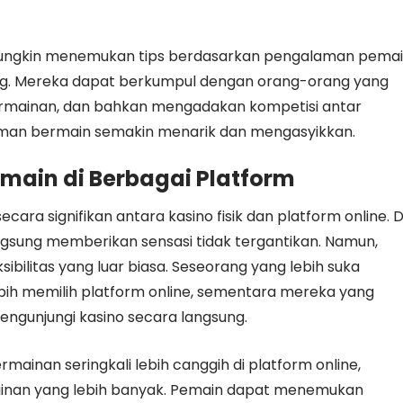
n mungkin menemukan tips berdasarkan pengalaman pema
ng. Mereka dapat berkumpul dengan orang-orang yang
permainan, dan bahkan mengadakan kompetisi antar
laman bermain semakin menarik dan mengasyikkan.
ain di Berbagai Platform
ra signifikan antara kasino fisik dan platform online. D
langsung memberikan sensasi tidak tergantikan. Namun,
bilitas yang luar biasa. Seseorang yang lebih suka
ih memilih platform online, sementara mereka yang
engunjungi kasino secara langsung.
ermainan seringkali lebih canggih di platform online,
mainan yang lebih banyak. Pemain dapat menemukan