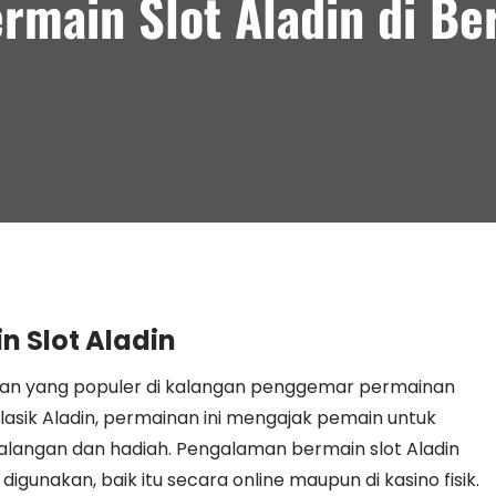
main Slot Aladin di Be
 Slot Aladin
buran yang populer di kalangan penggemar permainan
klasik Aladin, permainan ini mengajak pemain untuk
alangan dan hadiah. Pengalaman bermain slot Aladin
igunakan, baik itu secara online maupun di kasino fisik.