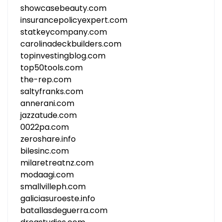
showcasebeauty.com
insurancepolicyexpert.com
statkeycompany.com
carolinadeckbuilders.com
topinvestingblog.com
top50tools.com
the-rep.com
saltyfranks.com
annerani.com
jazzatude.com
0022pa.com
zeroshare.info
bilesinc.com
milaretreatnz.com
modaagi.com
smallvilleph.com
galiciasuroeste.info
batallasdeguerra.com