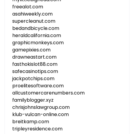
freealot.com
asahiweekly.com
supercleanut.com
bedandbicycle.com
heraldcalifornia.com
graphicmonkeys.com
gamepixies.com
drawneastart.com
fasthokislot88.com
safecasinotips.com
jackpotchips.com
proelitesoftware.com
allcustomercarenumbers.com
familyblogger.xyz
chrisjohnslawgroup.com
klub-vulcan-online.com
breitkamp.com
tripleyresidence.com