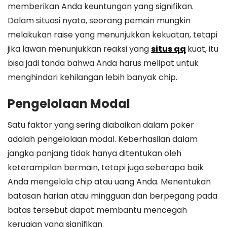
memberikan Anda keuntungan yang signifikan.
Dalam situasi nyata, seorang pemain mungkin
melakukan raise yang menunjukkan kekuatan, tetapi
jika lawan menunjukkan reaksi yang
situs qq
kuat, itu
bisa jadi tanda bahwa Anda harus melipat untuk
menghindari kehilangan lebih banyak chip.
Pengelolaan Modal
Satu faktor yang sering diabaikan dalam poker
adalah pengelolaan modal. Keberhasilan dalam
jangka panjang tidak hanya ditentukan oleh
keterampilan bermain, tetapi juga seberapa baik
Anda mengelola chip atau uang Anda. Menentukan
batasan harian atau mingguan dan berpegang pada
batas tersebut dapat membantu mencegah
kerugian yang signifikan.