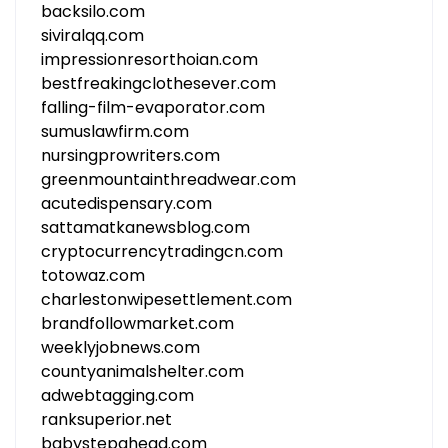
backsilo.com
siviralqq.com
impressionresorthoian.com
bestfreakingclothesever.com
falling-film-evaporator.com
sumuslawfirm.com
nursingprowriters.com
greenmountainthreadwear.com
acutedispensary.com
sattamatkanewsblog.com
cryptocurrencytradingcn.com
totowaz.com
charlestonwipesettlement.com
brandfollowmarket.com
weeklyjobnews.com
countyanimalshelter.com
adwebtagging.com
ranksuperior.net
babystepahead.com