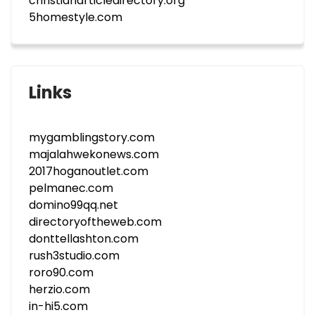
christianarticledirectory.org
5homestyle.com
Links
mygamblingstory.com
majalahwekonews.com
2017hoganoutlet.com
pelmanec.com
domino99qq.net
directoryoftheweb.com
donttellashton.com
rush3studio.com
roro90.com
herzio.com
in-hi5.com