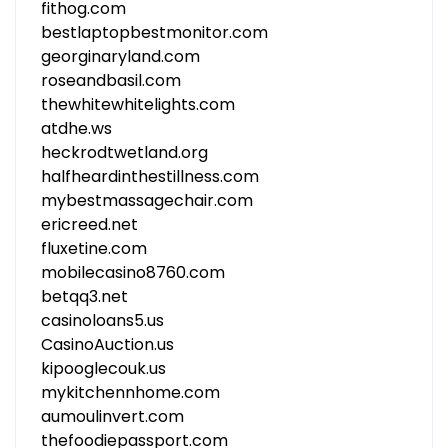
fithog.com
bestlaptopbestmonitor.com
georginaryland.com
roseandbasil.com
thewhitewhitelights.com
atdhe.ws
heckrodtwetland.org
halfheardinthestillness.com
mybestmassagechair.com
ericreed.net
fluxetine.com
mobilecasino8760.com
betqq3.net
casinoloans5.us
CasinoAuction.us
kipooglecouk.us
mykitchennhome.com
aumoulinvert.com
thefoodiepassport.com