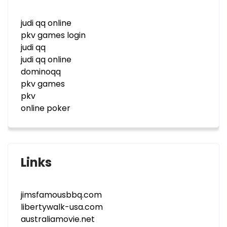
judi qq online
pkv games login
judi qq
judi qq online
dominoqq
pkv games
pkv
online poker
Links
jimsfamousbbq.com
libertywalk-usa.com
australiamovie.net