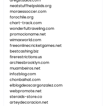
dregstudios.com
neatstuffhelpskids.org
moraessoccer.com
forochile.org
chart-track.com
wonderfultraveling.com
promocioname.net
wimaxworld.com
freeonlinecricketgames.net
bestcashing.biz
firerestrictions.us
archiesbrooklyn.com
muambeiros.net
infozblog.com
chonbaihat.com
elblogdeoscargonzalez.com
webpromote.net
steroids-store.co
arteydecoracion.net