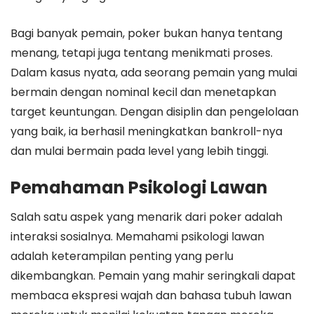
Bagi banyak pemain, poker bukan hanya tentang
menang, tetapi juga tentang menikmati proses.
Dalam kasus nyata, ada seorang pemain yang mulai
bermain dengan nominal kecil dan menetapkan
target keuntungan. Dengan disiplin dan pengelolaan
yang baik, ia berhasil meningkatkan bankroll-nya
dan mulai bermain pada level yang lebih tinggi.
Pemahaman Psikologi Lawan
Salah satu aspek yang menarik dari poker adalah
interaksi sosialnya. Memahami psikologi lawan
adalah keterampilan penting yang perlu
dikembangkan. Pemain yang mahir seringkali dapat
membaca ekspresi wajah dan bahasa tubuh lawan