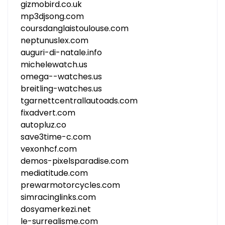
gizmobird.co.uk
mp3djsong.com
coursdanglaistoulouse.com
neptunuslex.com
auguri-di-natale.info
michelewatch.us
omega--watches.us
breitling-watches.us
tgarnettcentrallautoads.com
fixadvert.com
autopluz.co
save3time-c.com
vexonhcf.com
demos-pixelsparadise.com
mediatitude.com
prewarmotorcycles.com
simracinglinks.com
dosyamerkezi.net
le-surrealisme.com