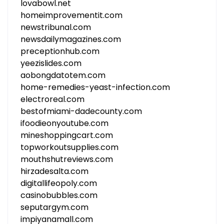
lovabowl.net
homeimprovementit.com
newstribunal.com
newsdailymagazines.com
preceptionhub.com
yeezislides.com
aobongdatotem.com
home-remedies-yeast-infection.com
electroreal.com
bestofmiami-dadecounty.com
ifoodieonyoutube.com
mineshoppingcart.com
topworkoutsupplies.com
mouthshutreviews.com
hirzadesalta.com
digitallifeopoly.com
casinobubbles.com
seputargym.com
impiyanamall.com