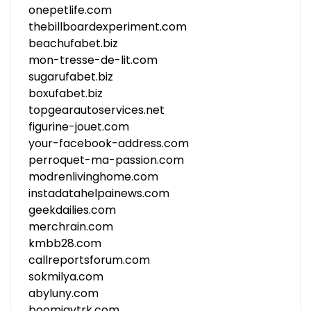
onepetlife.com
thebillboardexperiment.com
beachufabet.biz
mon-tresse-de-lit.com
sugarufabet.biz
boxufabet.biz
topgearautoservices.net
figurine-jouet.com
your-facebook-address.com
perroquet-ma-passion.com
modrenlivinghome.com
instadatahelpainews.com
geekdailies.com
merchrain.com
kmbb28.com
callreportsforum.com
sokmilya.com
abyluny.com
boomjavtrk.com