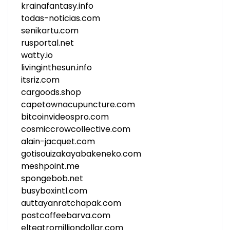
krainafantasy.info
todas-noticias.com
senikartu.com
rusportal.net
watty.io
livinginthesun.info
itsriz.com
cargoods.shop
capetownacupuncture.com
bitcoinvideospro.com
cosmiccrowcollective.com
alain-jacquet.com
gotisouizakayabakeneko.com
meshpoint.me
spongebob.net
busyboxintl.com
auttayanratchapak.com
postcoffeebarva.com
elteatromilliondollar.com