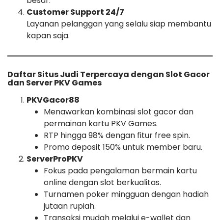
besar.
Customer Support 24/7
Layanan pelanggan yang selalu siap membantu
kapan saja.
Daftar Situs Judi Terpercaya dengan Slot Gacor
dan Server PKV Games
PKVGacor88
Menawarkan kombinasi slot gacor dan
permainan kartu PKV Games.
RTP hingga 98% dengan fitur free spin.
Promo deposit 150% untuk member baru.
ServerProPKV
Fokus pada pengalaman bermain kartu
online dengan slot berkualitas.
Turnamen poker mingguan dengan hadiah
jutaan rupiah.
Transaksi mudah melalui e-wallet dan