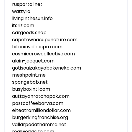
rusportal.net
watty.io
livinginthesun.info
itsriz.com
cargoods.shop
capetownacupuncture.com
bitcoinvideospro.com
cosmiccrowcollective.com
alain-jacquet.com
gotisouizakayabakeneko.com
meshpoint.me
spongebob.net
busyboxintl.com
auttayanratchapak.com
postcoffeebarva.com
elteatromilliondollar.com
burgerkingfranchise.org
vallarpadathamma.net
realworldsize.com