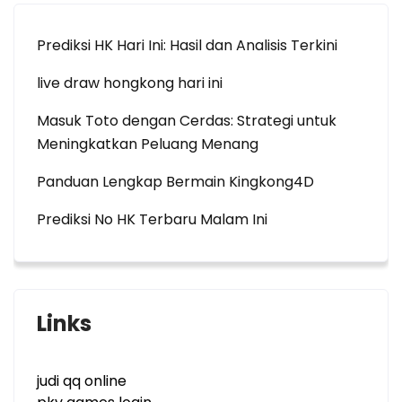
Prediksi HK Hari Ini: Hasil dan Analisis Terkini
live draw hongkong hari ini
Masuk Toto dengan Cerdas: Strategi untuk
Meningkatkan Peluang Menang
Panduan Lengkap Bermain Kingkong4D
Prediksi No HK Terbaru Malam Ini
Links
judi qq online