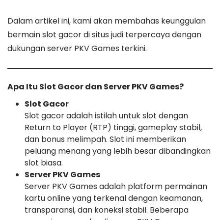
Dalam artikel ini, kami akan membahas keunggulan
bermain slot gacor di situs judi terpercaya dengan
dukungan server PKV Games terkini.
Apa Itu Slot Gacor dan Server PKV Games?
Slot Gacor
Slot gacor adalah istilah untuk slot dengan
Return to Player (RTP) tinggi, gameplay stabil,
dan bonus melimpah. Slot ini memberikan
peluang menang yang lebih besar dibandingkan
slot biasa.
Server PKV Games
Server PKV Games adalah platform permainan
kartu online yang terkenal dengan keamanan,
transparansi, dan koneksi stabil. Beberapa