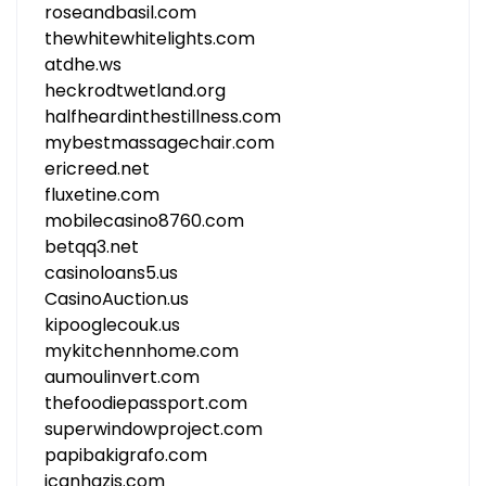
roseandbasil.com
thewhitewhitelights.com
atdhe.ws
heckrodtwetland.org
halfheardinthestillness.com
mybestmassagechair.com
ericreed.net
fluxetine.com
mobilecasino8760.com
betqq3.net
casinoloans5.us
CasinoAuction.us
kipooglecouk.us
mykitchennhome.com
aumoulinvert.com
thefoodiepassport.com
superwindowproject.com
papibakigrafo.com
icanhazjs.com