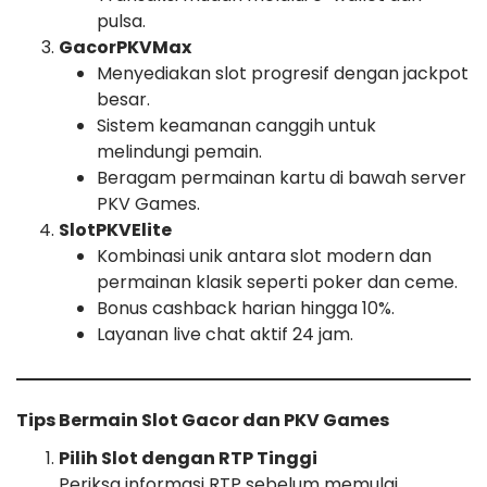
pulsa.
GacorPKVMax
Menyediakan slot progresif dengan jackpot
besar.
Sistem keamanan canggih untuk
melindungi pemain.
Beragam permainan kartu di bawah server
PKV Games.
SlotPKVElite
Kombinasi unik antara slot modern dan
permainan klasik seperti poker dan ceme.
Bonus cashback harian hingga 10%.
Layanan live chat aktif 24 jam.
Tips Bermain Slot Gacor dan PKV Games
Pilih Slot dengan RTP Tinggi
Periksa informasi RTP sebelum memulai