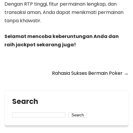
Dengan RTP tinggi, fitur permainan lengkap, dan
transaksi aman, Anda dapat menikmati permainan
tanpa khawatir.
Selamat mencoba keberuntungan Anda dan
raih jackpot sekarang juga!
Post
Rahasia Sukses Bermain Poker
→
navigation
Search
Search