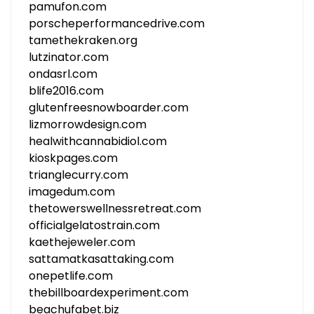
pamufon.com
porscheperformancedrive.com
tamethekraken.org
lutzinator.com
ondasrl.com
blife2016.com
glutenfreesnowboarder.com
lizmorrowdesign.com
healwithcannabidiol.com
kioskpages.com
trianglecurry.com
imagedum.com
thetowerswellnessretreat.com
officialgelatostrain.com
kaethejeweler.com
sattamatkasattaking.com
onepetlife.com
thebillboardexperiment.com
beachufabet.biz