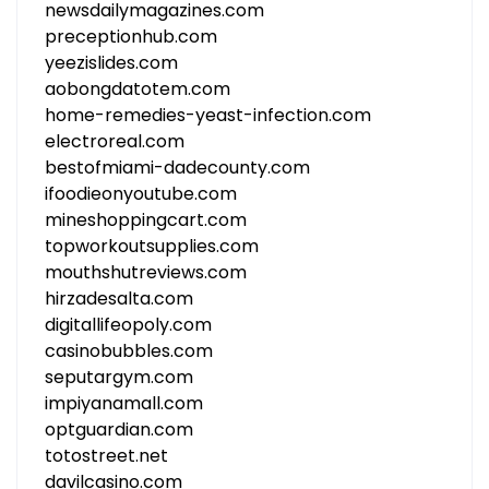
newsdailymagazines.com
preceptionhub.com
yeezislides.com
aobongdatotem.com
home-remedies-yeast-infection.com
electroreal.com
bestofmiami-dadecounty.com
ifoodieonyoutube.com
mineshoppingcart.com
topworkoutsupplies.com
mouthshutreviews.com
hirzadesalta.com
digitallifeopoly.com
casinobubbles.com
seputargym.com
impiyanamall.com
optguardian.com
totostreet.net
davilcasino.com