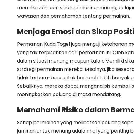
memiliki cara dan strategi masing-masing, bela
wawasan dan pemahaman tentang permainan.
Menjaga Emosi dan Sikap Positi
Permainan Kuda Togel juga menguji ketahanan m
yang tak terpisahkan dari permainan ini. Oleh kar
dalam situasi menang maupun kalah. Memiliki si
strategi permainan mereka. Misalnya, jika sese
tidak terburu-buru untuk bertaruh lebih banyak
Sebaliknya, mereka dapat menganalisis kembali s
meningkatkan peluang di masa mendatang.
Memahami Risiko dalam Berma
Setiap permainan yang melibatkan peluang sepert
jaminan untuk menang adalah hal yang penting b