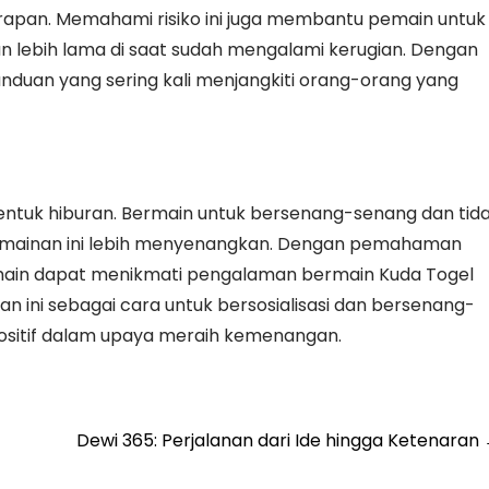
arapan. Memahami risiko ini juga membantu pemain untuk
an lebih lama di saat sudah mengalami kerugian. Dengan
anduan yang sering kali menjangkiti orang-orang yang
 bentuk hiburan. Bermain untuk bersenang-senang dan tid
rmainan ini lebih menyenangkan. Dengan pemahaman
ain dapat menikmati pengalaman bermain Kuda Togel
 ini sebagai cara untuk bersosialisasi dan bersenang-
ositif dalam upaya meraih kemenangan.
Dewi 365: Perjalanan dari Ide hingga Ketenaran