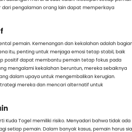
jar dari pengalaman orang lain dapat memperkaya
f
ental pemain. Kemenangan dan kekalahan adalah bagia
ena itu, penting untuk menjaga emosi tetap stabil, baik
kap positif dapat membantu pemain tetap fokus pada
orang mengalami kekalahan beruntun, mereka sebaiknya
 uang dalam upaya untuk mengembalikan kerugian.
trategi mereka dan mencari alternatif untuk
in
i Kuda Togel memiliki risiko. Menyadari bahwa tidak ada
agi setiap pemain. Dalam banyak kasus, pemain harus si