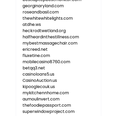
georginaryland.com
roseandbasil.com
thewhitewhitelights.com
atdhe.ws
heckrodtwetland.org
halfheardinthestillness.com
mybestmassagechair.com
ericreed.net
fluxetine.com
mobilecasino8760.com
betqq3.net
casinoloans5.us
CasinoAuction.us
kipooglecouk.us
mykitchennhome.com
aumoulinvert.com
thefoodiepassport.com
superwindowproject.com