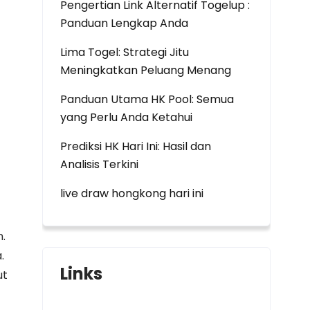
Pengertian Link Alternatif Togelup :
Panduan Lengkap Anda
Lima Togel: Strategi Jitu
Meningkatkan Peluang Menang
Panduan Utama HK Pool: Semua
yang Perlu Anda Ketahui
Prediksi HK Hari Ini: Hasil dan
Analisis Terkini
live draw hongkong hari ini
.
.
Links
ut