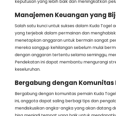
keputusan yang lebih baik dan meningkatkan pe
Manajemen Keuangan yang Bi
Salah satu kunci untuk sukses dalam Kuda Togel
yang terjebak dalam permainan dan menghabiskan 
menetapkan anggaran untuk bermain sangat pe
mereka sanggup kehilangan sebelum mulai berma
dengan anggaran tertentu selama seminggu, merek
Pendekatan ini dapat membantu mengurangi st
keseluruhan.
Bergabung dengan Komunitas
Bergabung dengan komunitas pemain Kuda Toge
ini, anggota dapat saling berbagi tips dan penga
mendiskusikan angka-angka yang akan datang dan b
bisa menjadi tempat yang baik untuk mendapatka