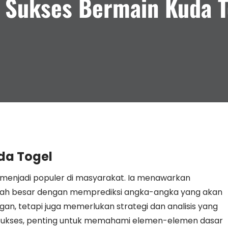
s Sukses Bermain Kuda T
da Togel
menjadi populer di masyarakat. Ia menawarkan
iah besar dengan memprediksi angka-angka yang akan
an, tetapi juga memerlukan strategi dan analisis yang
 sukses, penting untuk memahami elemen-elemen dasar