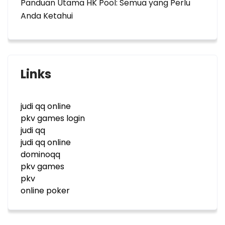
Panduan Utama HK Pool: Semua yang Perlu
Anda Ketahui
Links
judi qq online
pkv games login
judi qq
judi qq online
dominoqq
pkv games
pkv
online poker