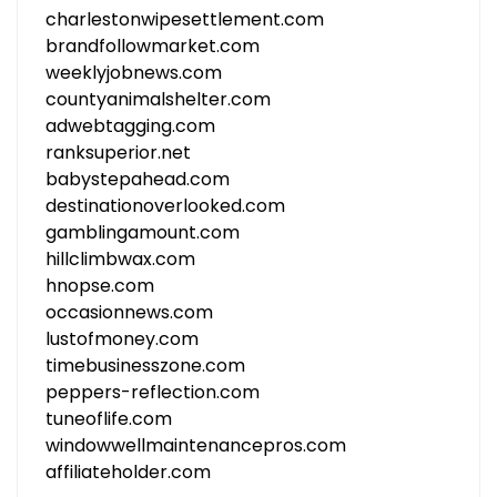
charlestonwipesettlement.com
brandfollowmarket.com
weeklyjobnews.com
countyanimalshelter.com
adwebtagging.com
ranksuperior.net
babystepahead.com
destinationoverlooked.com
gamblingamount.com
hillclimbwax.com
hnopse.com
occasionnews.com
lustofmoney.com
timebusinesszone.com
peppers-reflection.com
tuneoflife.com
windowwellmaintenancepros.com
affiliateholder.com