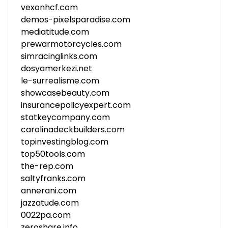
vexonhcf.com
demos-pixelsparadise.com
mediatitude.com
prewarmotorcycles.com
simracinglinks.com
dosyamerkezi.net
le-surrealisme.com
showcasebeauty.com
insurancepolicyexpert.com
statkeycompany.com
carolinadeckbuilders.com
topinvestingblog.com
top50tools.com
the-rep.com
saltyfranks.com
annerani.com
jazzatude.com
0022pa.com
zeroshare.info