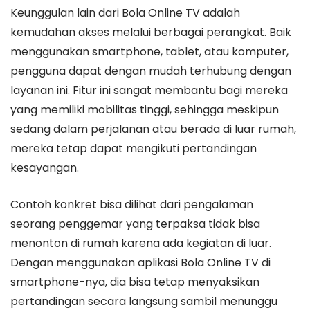
Keunggulan lain dari Bola Online TV adalah
kemudahan akses melalui berbagai perangkat. Baik
menggunakan smartphone, tablet, atau komputer,
pengguna dapat dengan mudah terhubung dengan
layanan ini. Fitur ini sangat membantu bagi mereka
yang memiliki mobilitas tinggi, sehingga meskipun
sedang dalam perjalanan atau berada di luar rumah,
mereka tetap dapat mengikuti pertandingan
kesayangan.
Contoh konkret bisa dilihat dari pengalaman
seorang penggemar yang terpaksa tidak bisa
menonton di rumah karena ada kegiatan di luar.
Dengan menggunakan aplikasi Bola Online TV di
smartphone-nya, dia bisa tetap menyaksikan
pertandingan secara langsung sambil menunggu