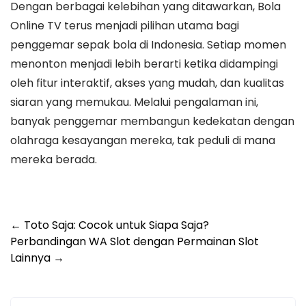
Dengan berbagai kelebihan yang ditawarkan, Bola
Online TV terus menjadi pilihan utama bagi
penggemar sepak bola di Indonesia. Setiap momen
menonton menjadi lebih berarti ketika didampingi
oleh fitur interaktif, akses yang mudah, dan kualitas
siaran yang memukau. Melalui pengalaman ini,
banyak penggemar membangun kedekatan dengan
olahraga kesayangan mereka, tak peduli di mana
mereka berada.
Post
←
Toto Saja: Cocok untuk Siapa Saja?
Perbandingan WA Slot dengan Permainan Slot
navigation
Lainnya
→