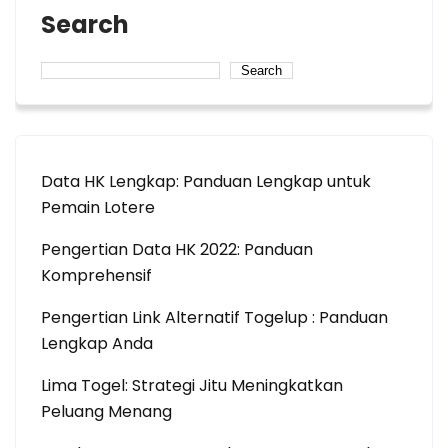
Search
Search
Data HK Lengkap: Panduan Lengkap untuk
Pemain Lotere
Pengertian Data HK 2022: Panduan
Komprehensif
Pengertian Link Alternatif Togelup : Panduan
Lengkap Anda
Lima Togel: Strategi Jitu Meningkatkan
Peluang Menang