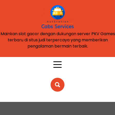
Skip
to
content
Mainkan slot gacor dengan dukungan server PKV Games
terbaru di situs judi terpercaya yang memberikan
pengalaman bermain terbaik.