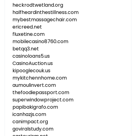
heckrodtwetland.org
halfheardinthestillness.com
mybestmassagechair.com
ericreed.net
fluxetine.com
mobilecasino8760.com
betqq3.net
casinoloans5.us
CasinoAuction.us
kipooglecouk.us
mykitchennhome.com
aumoulinvert.com
thefoodiepassport.com
superwindowproject.com
papibakigrafo.com
icanhazjs.com
canimpact.org
goviralstudy.com