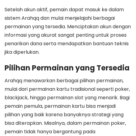
Setelah akun aktif, pemain dapat masuk ke dalam
sistem Arahqq dan mulai menjelajahi berbagai
permainan yang tersedia. Menciptakan akun dengan
informasi yang akurat sangat penting untuk proses
penarikan dana serta mendapatkan bantuan teknis
jika diperlukan.
Pilihan Permainan yang Tersedia
Arahqq menawarkan berbagai pilihan permainan,
mulai dari permainan kartu tradisional seperti poker,
blackjack, hingga permainan slot yang menarik. Bagi
pemain pemula, permainan kartu bisa menjadi
pilihan yang baik karena banyaknya strategi yang
bisa diterapkan. Misalnya, dalam permainan poker,
pemain tidak hanya bergantung pada