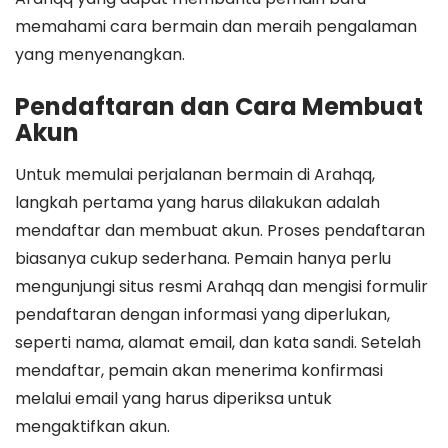
memahami cara bermain dan meraih pengalaman
yang menyenangkan.
Pendaftaran dan Cara Membuat
Akun
Untuk memulai perjalanan bermain di Arahqq,
langkah pertama yang harus dilakukan adalah
mendaftar dan membuat akun. Proses pendaftaran
biasanya cukup sederhana. Pemain hanya perlu
mengunjungi situs resmi Arahqq dan mengisi formulir
pendaftaran dengan informasi yang diperlukan,
seperti nama, alamat email, dan kata sandi. Setelah
mendaftar, pemain akan menerima konfirmasi
melalui email yang harus diperiksa untuk
mengaktifkan akun.