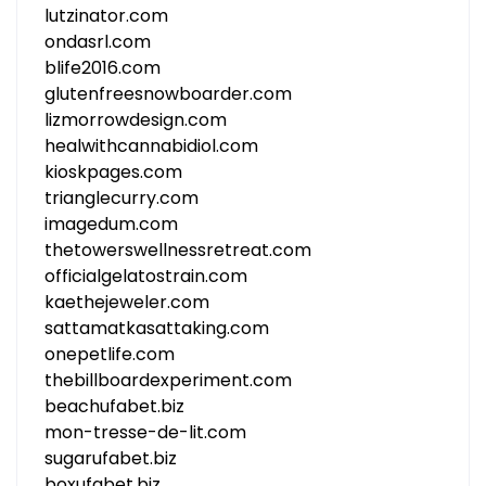
lutzinator.com
ondasrl.com
blife2016.com
glutenfreesnowboarder.com
lizmorrowdesign.com
healwithcannabidiol.com
kioskpages.com
trianglecurry.com
imagedum.com
thetowerswellnessretreat.com
officialgelatostrain.com
kaethejeweler.com
sattamatkasattaking.com
onepetlife.com
thebillboardexperiment.com
beachufabet.biz
mon-tresse-de-lit.com
sugarufabet.biz
boxufabet.biz