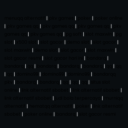
menuqq alternatif
|
pkv games
|
poker
|
poker online
|
pkv games qq
|
pkv games qq
|
pkv games qq
|
pkv
games qq
|
pkv games qq
|
pg soft
|
slot maxwin
|
pg
slot
|
x500 slot
|
slot gacor
|
demo slot
|
slot gacor
|
slot maxwin
|
demo slot
|
slot gacor
|
slot maxwin
|
slot gacor resmi
|
slot gacor hari ini
|
bandarq
|
bandarq
|
qq
|
bandarq
|
bandarq
|
bandarq
|
qq
|
qq
|
qq
|
domino99
|
domino99
|
domino99
|
bandarqq
pkv
|
bandarq
|
bandarq
|
qq
|
qq
|
qq
|
situs slot
online
|
link alternatif sbobet
|
link alternatif sbobet
|
link alternatif sbobet
|
judi bola terpercaya
|
murniqq
alternatif
|
hematqq alternatif
|
poker
|
link alternatif
sbobet
|
poker online
|
bandarq
|
slot gacor resmi