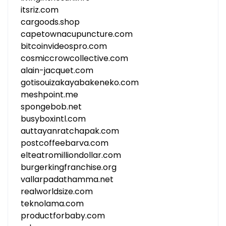
itsriz.com
cargoods.shop
capetownacupuncture.com
bitcoinvideospro.com
cosmiccrowcollective.com
alain-jacquet.com
gotisouizakayabakeneko.com
meshpoint.me
spongebob.net
busyboxintl.com
auttayanratchapak.com
postcoffeebarva.com
elteatromilliondollar.com
burgerkingfranchise.org
vallarpadathamma.net
realworldsize.com
teknolama.com
productforbaby.com