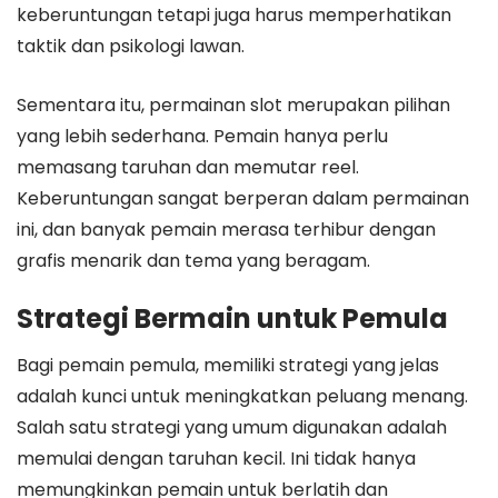
keberuntungan tetapi juga harus memperhatikan
taktik dan psikologi lawan.
Sementara itu, permainan slot merupakan pilihan
yang lebih sederhana. Pemain hanya perlu
memasang taruhan dan memutar reel.
Keberuntungan sangat berperan dalam permainan
ini, dan banyak pemain merasa terhibur dengan
grafis menarik dan tema yang beragam.
Strategi Bermain untuk Pemula
Bagi pemain pemula, memiliki strategi yang jelas
adalah kunci untuk meningkatkan peluang menang.
Salah satu strategi yang umum digunakan adalah
memulai dengan taruhan kecil. Ini tidak hanya
memungkinkan pemain untuk berlatih dan