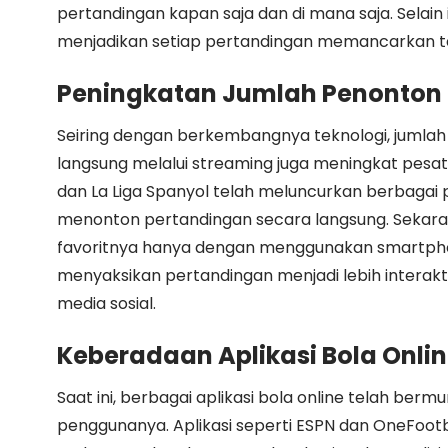
pertandingan kapan saja dan di mana saja. Selain 
menjadikan setiap pertandingan memancarkan ten
Peningkatan Jumlah Penonton 
Seiring dengan berkembangnya teknologi, jumla
langsung melalui streaming juga meningkat pesat. M
dan La Liga Spanyol telah meluncurkan berbaga
menonton pertandingan secara langsung. Sekara
favoritnya hanya dengan menggunakan smartpho
menyaksikan pertandingan menjadi lebih interaktif,
media sosial.
Keberadaan Aplikasi Bola Onli
Saat ini, berbagai aplikasi bola online telah be
penggunanya. Aplikasi seperti ESPN dan OneFoot