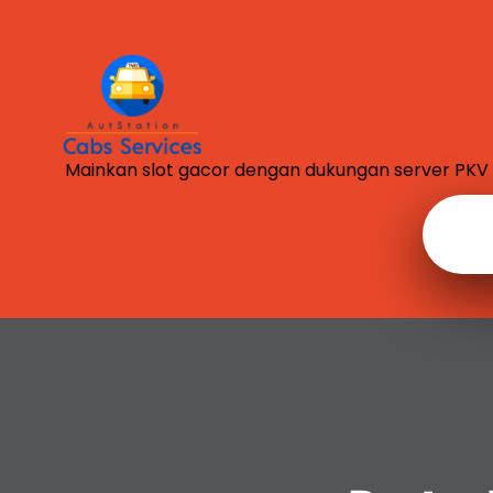
Skip
to
content
Mainkan slot gacor dengan dukungan server PKV 