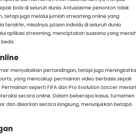
k bola di seluruh dunia. Antusiasme penonton tidak
, tetapi juga melalui jumlah streaming online yang
terakhir, misalnya, jutaan individu di seluruh dunia
ui aplikasi streaming, menciptakan suasana yang meria
-beda.
nline
mar menyaksikan pertandingan, tetapi juga meningkatk
ports, yang mencakup permainan video berbasis sepak
. Permainan seperti FIFA dan Pro Evolution Soccer menar
teraksi secara online. Dalam beberapa kasus, turnamen
sar dan disiarkan secara langsung, menunjukkan betapa
ngan