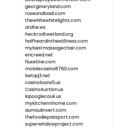
georginaryland.com
roseandbasil.com
thewhitewhitelights.com
atdhe.ws
heckrodtwetland.org
halfheardinthestillness.com
mybestmassagechair.com
ericreed.net
fluxetine.com
mobilecasino8760.com
betqq3.net
casinoloans5.us
CasinoAuction.us
kipooglecouk.us
mykitchennhome.com
aumoulinvert.com
thefoodiepassport.com
superwindowproject.com