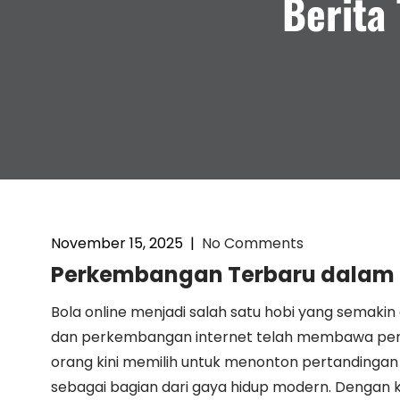
Berita
November 15, 2025
|
No Comments
Perkembangan Terbaru dalam D
Bola online menjadi salah satu hobi yang semakin
dan perkembangan internet telah membawa peng
orang kini memilih untuk menonton pertandingan 
sebagai bagian dari gaya hidup modern. Dengan