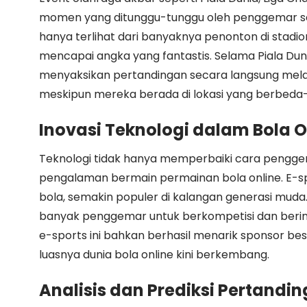
momen yang ditunggu-tunggu oleh penggemar sepa
hanya terlihat dari banyaknya penonton di stadion
mencapai angka yang fantastis. Selama Piala Dunia 
menyaksikan pertandingan secara langsung melal
meskipun mereka berada di lokasi yang berbeda
Inovasi Teknologi dalam Bola O
Teknologi tidak hanya memperbaiki cara pengge
pengalaman bermain permainan bola online. E-s
bola, semakin populer di kalangan generasi muda
banyak penggemar untuk berkompetisi dan berin
e-sports ini bahkan berhasil menarik sponsor be
luasnya dunia bola online kini berkembang.
Analisis dan Prediksi Pertandi