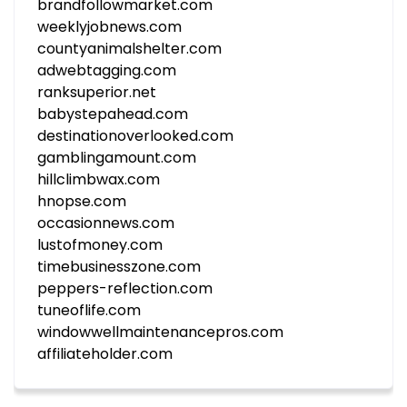
brandfollowmarket.com
weeklyjobnews.com
countyanimalshelter.com
adwebtagging.com
ranksuperior.net
babystepahead.com
destinationoverlooked.com
gamblingamount.com
hillclimbwax.com
hnopse.com
occasionnews.com
lustofmoney.com
timebusinesszone.com
peppers-reflection.com
tuneoflife.com
windowwellmaintenancepros.com
affiliateholder.com