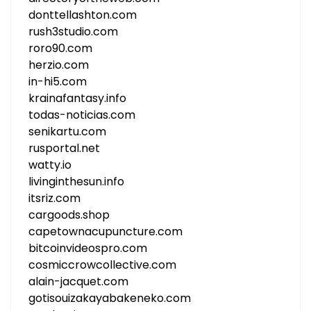
donttellashton.com
rush3studio.com
roro90.com
herzio.com
in-hi5.com
krainafantasy.info
todas-noticias.com
senikartu.com
rusportal.net
watty.io
livinginthesun.info
itsriz.com
cargoods.shop
capetownacupuncture.com
bitcoinvideospro.com
cosmiccrowcollective.com
alain-jacquet.com
gotisouizakayabakeneko.com