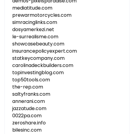
demos-pixelsparadise.com
mediatitude.com
prewarmotorcycles.com
simracinglinks.com
dosyamerkezi.net
le-surrealisme.com
showcasebeauty.com
insurancepolicyexpert.com
statkeycompany.com
carolinadeckbuilders.com
topinvestingblog.com
top50tools.com
the-rep.com
saltyfranks.com
annerani.com
jazzatude.com
0022pa.com
zeroshare.info
bilesinc.com