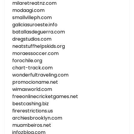
milaretreatnz.com
modaagi.com
smallvilleph.com
galiciasuroeste.info
batallasdeguerra.com
dregstudios.com
neatstuffhelpskids.org
moraessoccer.com
forochile.org
chart-track.com
wonderfultraveling.com
promocioname.net
wimaxworld.com
freeonlinecricketgames.net
bestcashing.biz
firerestrictions.us
archiesbrooklyn.com
muambeiros.net
infozblog.com