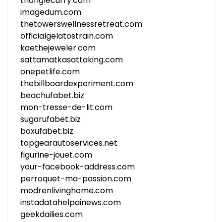
trianglecurry.com
imagedum.com
thetowerswellnessretreat.com
officialgelatostrain.com
kaethejeweler.com
sattamatkasattaking.com
onepetlife.com
thebillboardexperiment.com
beachufabet.biz
mon-tresse-de-lit.com
sugarufabet.biz
boxufabet.biz
topgearautoservices.net
figurine-jouet.com
your-facebook-address.com
perroquet-ma-passion.com
modrenlivinghome.com
instadatahelpainews.com
geekdailies.com