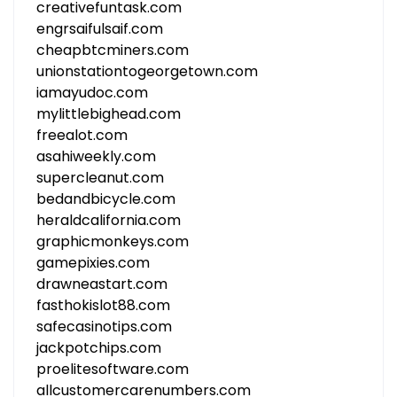
creativefuntask.com
engrsaifulsaif.com
cheapbtcminers.com
unionstationtogeorgetown.com
iamayudoc.com
mylittlebighead.com
freealot.com
asahiweekly.com
supercleanut.com
bedandbicycle.com
heraldcalifornia.com
graphicmonkeys.com
gamepixies.com
drawneastart.com
fasthokislot88.com
safecasinotips.com
jackpotchips.com
proelitesoftware.com
allcustomercarenumbers.com