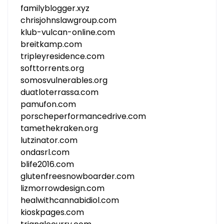
familyblogger.xyz
chrisjohnslawgroup.com
klub-vulcan-online.com
breitkamp.com
tripleyresidence.com
softtorrents.org
somosvulnerables.org
duatloterrassa.com
pamufon.com
porscheperformancedrive.com
tamethekraken.org
lutzinator.com
ondasrl.com
blife2016.com
glutenfreesnowboarder.com
lizmorrowdesign.com
healwithcannabidiol.com
kioskpages.com