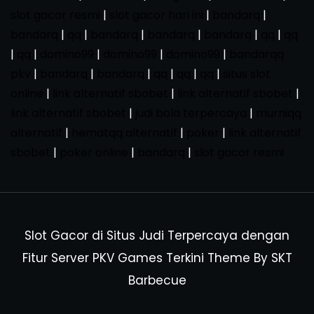
slot gacor resmi
|
slot gacor hari ini
|
bandarq
|
bandarq
|
qq
|
bandarq
|
bandarq
|
bandarq
|
qq
|
qq
|
qq
|
domino99
|
domino99
|
domino99
|
bandarqq
pkv
|
bandarq
|
bandarq
|
qq
|
qq
|
qq
|
situs slot
online
|
link alternatif sbobet
|
link alternatif sbobet
|
link alternatif sbobet
|
judi bola terpercaya
|
murniqq
alternatif
|
hematqq alternatif
|
poker
|
link alternatif
sbobet
|
poker online
|
bandarq
|
slot gacor resmi
Slot Gacor di Situs Judi Terpercaya dengan
Fitur Server PKV Games Terkini Theme By SKT
Barbecue