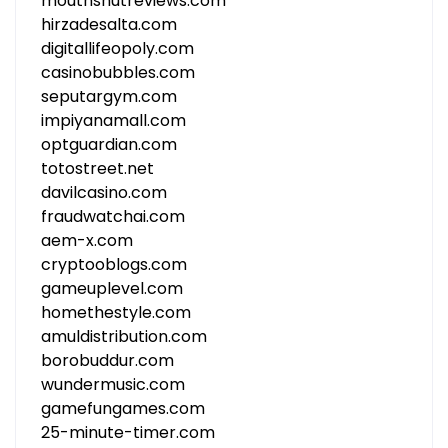
mouthshutreviews.com
hirzadesalta.com
digitallifeopoly.com
casinobubbles.com
seputargym.com
impiyanamall.com
optguardian.com
totostreet.net
davilcasino.com
fraudwatchai.com
aem-x.com
cryptooblogs.com
gameuplevel.com
homethestyle.com
amuldistribution.com
borobuddur.com
wundermusic.com
gamefungames.com
25-minute-timer.com