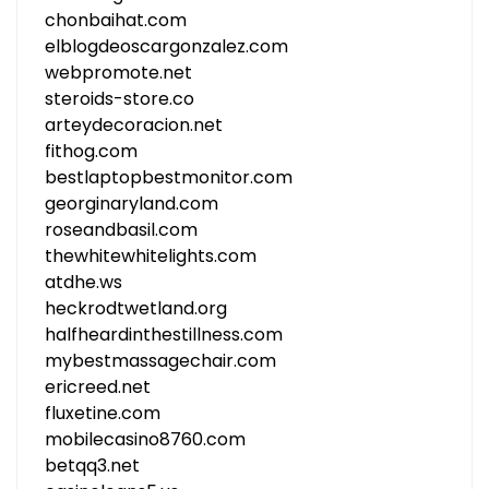
chonbaihat.com
elblogdeoscargonzalez.com
webpromote.net
steroids-store.co
arteydecoracion.net
fithog.com
bestlaptopbestmonitor.com
georginaryland.com
roseandbasil.com
thewhitewhitelights.com
atdhe.ws
heckrodtwetland.org
halfheardinthestillness.com
mybestmassagechair.com
ericreed.net
fluxetine.com
mobilecasino8760.com
betqq3.net