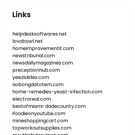
Links
helpdesksoftwares.net
lovabowl.net
homeimprovementit.com
newstribunal.com
newsdailymagazines.com
preceptionhub.com
yeezislides.com
aobongdatotem.com
home-remedies-yeast-infection.com
electroreal.com
bestofmiami-dadecounty.com
ifoodieonyoutube.com
mineshoppingcart.com
topworkoutsupplies.com