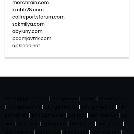
merchrain.com
kmbb28.com
callreportsforum.com
sokmilya.com
abyluny.com
boomjavtrk.com
apklead.net
menuqq alternatif
|
pkv games
|
poker
|
poker online
|
pkv games qq
|
pkv games qq
|
pkv games qq
|
pkv
games qq
|
pkv games qq
|
pg soft
|
slot maxwin
|
pg
slot
|
x500 slot
|
slot gacor
|
demo slot
|
slot gacor
|
slot maxwin
|
demo slot
|
slot gacor
|
slot maxwin
|