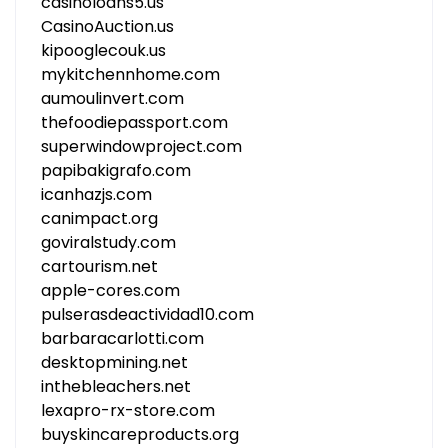
casinoloans5.us
CasinoAuction.us
kipooglecouk.us
mykitchennhome.com
aumoulinvert.com
thefoodiepassport.com
superwindowproject.com
papibakigrafo.com
icanhazjs.com
canimpact.org
goviralstudy.com
cartourism.net
apple-cores.com
pulserasdeactividad10.com
barbaracarlotti.com
desktopmining.net
inthebleachers.net
lexapro-rx-store.com
buyskincareproducts.org