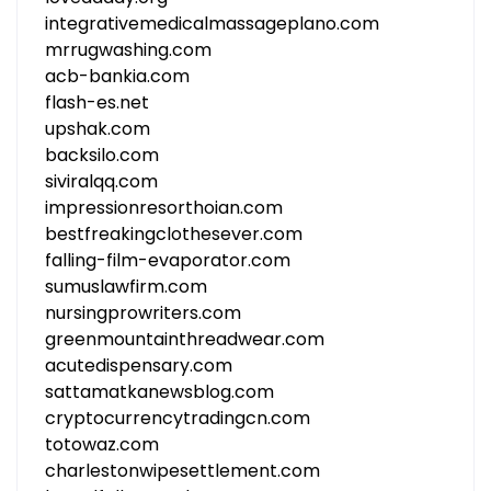
integrativemedicalmassageplano.com
mrrugwashing.com
acb-bankia.com
flash-es.net
upshak.com
backsilo.com
siviralqq.com
impressionresorthoian.com
bestfreakingclothesever.com
falling-film-evaporator.com
sumuslawfirm.com
nursingprowriters.com
greenmountainthreadwear.com
acutedispensary.com
sattamatkanewsblog.com
cryptocurrencytradingcn.com
totowaz.com
charlestonwipesettlement.com