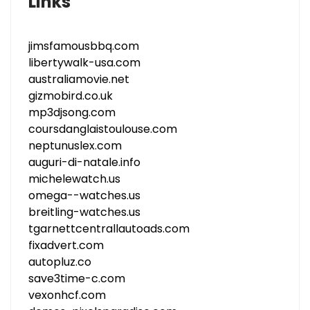
Links
jimsfamousbbq.com
libertywalk-usa.com
australiamovie.net
gizmobird.co.uk
mp3djsong.com
coursdanglaistoulouse.com
neptunuslex.com
auguri-di-natale.info
michelewatch.us
omega--watches.us
breitling-watches.us
tgarnettcentrallautoads.com
fixadvert.com
autopluz.co
save3time-c.com
vexonhcf.com