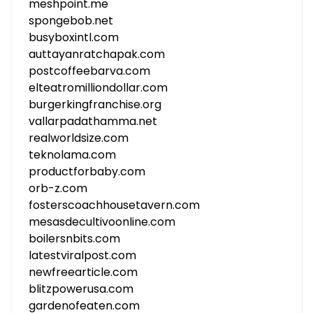
meshpoint.me
spongebob.net
busyboxintl.com
auttayanratchapak.com
postcoffeebarva.com
elteatromilliondollar.com
burgerkingfranchise.org
vallarpadathamma.net
realworldsize.com
teknolama.com
productforbaby.com
orb-z.com
fosterscoachhousetavern.com
mesasdecultivoonline.com
boilersnbits.com
latestviralpost.com
newfreearticle.com
blitzpowerusa.com
gardenofeaten.com