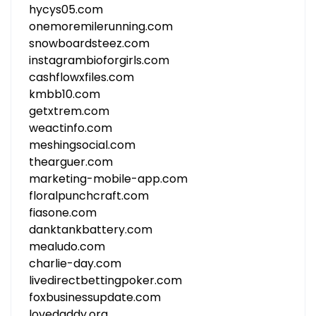
hycys05.com
onemoremilerunning.com
snowboardsteez.com
instagrambioforgirls.com
cashflowxfiles.com
kmbb10.com
getxtrem.com
weactinfo.com
meshingsocial.com
thearguer.com
marketing-mobile-app.com
floralpunchcraft.com
fiasone.com
danktankbattery.com
mealudo.com
charlie-day.com
livedirectbettingpoker.com
foxbusinessupdate.com
lovedaddy.org