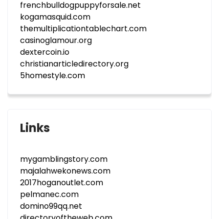
frenchbulldogpuppyforsale.net
kogamasquid.com
themultiplicationtablechart.com
casinoglamour.org
dextercoin.io
christianarticledirectory.org
5homestyle.com
Links
mygamblingstory.com
majalahwekonews.com
2017hoganoutlet.com
pelmanec.com
domino99qq.net
directoryoftheweb.com