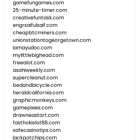
gamefungames.com
25-minute-timer.com
creativefuntask.com
engrsaifulsaif.com
cheapbtcminers.com
unionstationtogeorgetown.com
iamayudoc.com
mylittlebighead.com
freealot.com
asahiweekly.com
supercleanut.com
bedandbicycle.com
heraldcalifornia.com
graphicmonkeys.com
gamepixies.com
drawneastart.com
fasthokislot88.com
safecasinotips.com
jackpotchips.com