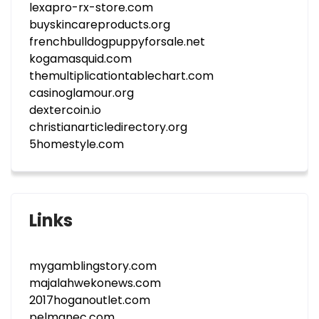
lexapro-rx-store.com
buyskincareproducts.org
frenchbulldogpuppyforsale.net
kogamasquid.com
themultiplicationtablechart.com
casinoglamour.org
dextercoin.io
christianarticledirectory.org
5homestyle.com
Links
mygamblingstory.com
majalahwekonews.com
2017hoganoutlet.com
pelmanec.com