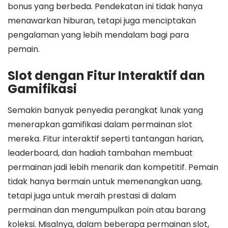
bonus yang berbeda. Pendekatan ini tidak hanya
menawarkan hiburan, tetapi juga menciptakan
pengalaman yang lebih mendalam bagi para
pemain.
Slot dengan Fitur Interaktif dan
Gamifikasi
Semakin banyak penyedia perangkat lunak yang
menerapkan gamifikasi dalam permainan slot
mereka. Fitur interaktif seperti tantangan harian,
leaderboard, dan hadiah tambahan membuat
permainan jadi lebih menarik dan kompetitif. Pemain
tidak hanya bermain untuk memenangkan uang,
tetapi juga untuk meraih prestasi di dalam
permainan dan mengumpulkan poin atau barang
koleksi. Misalnya, dalam beberapa permainan slot,