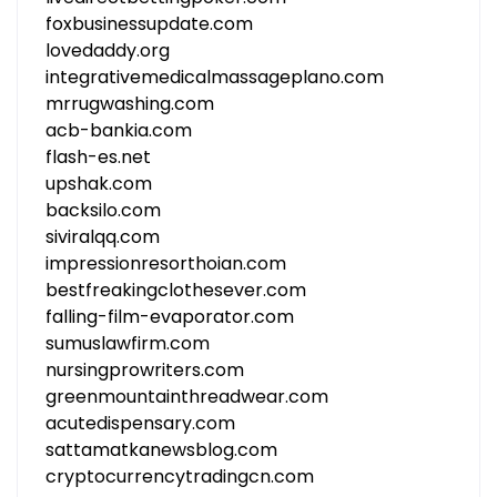
foxbusinessupdate.com
lovedaddy.org
integrativemedicalmassageplano.com
mrrugwashing.com
acb-bankia.com
flash-es.net
upshak.com
backsilo.com
siviralqq.com
impressionresorthoian.com
bestfreakingclothesever.com
falling-film-evaporator.com
sumuslawfirm.com
nursingprowriters.com
greenmountainthreadwear.com
acutedispensary.com
sattamatkanewsblog.com
cryptocurrencytradingcn.com