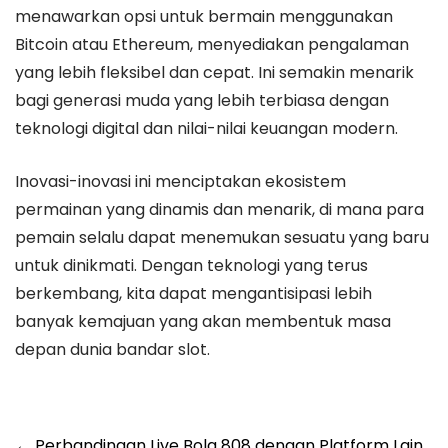
menawarkan opsi untuk bermain menggunakan
Bitcoin atau Ethereum, menyediakan pengalaman
yang lebih fleksibel dan cepat. Ini semakin menarik
bagi generasi muda yang lebih terbiasa dengan
teknologi digital dan nilai-nilai keuangan modern.
Inovasi-inovasi ini menciptakan ekosistem
permainan yang dinamis dan menarik, di mana para
pemain selalu dapat menemukan sesuatu yang baru
untuk dinikmati. Dengan teknologi yang terus
berkembang, kita dapat mengantisipasi lebih
banyak kemajuan yang akan membentuk masa
depan dunia bandar slot.
←
Perbandingan Live Bola 808 dengan Platform Lain