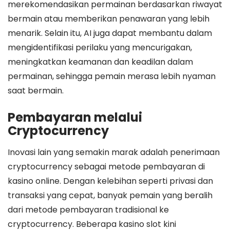
merekomendasikan permainan berdasarkan riwayat
bermain atau memberikan penawaran yang lebih
menarik. Selain itu, AI juga dapat membantu dalam
mengidentifikasi perilaku yang mencurigakan,
meningkatkan keamanan dan keadilan dalam
permainan, sehingga pemain merasa lebih nyaman
saat bermain.
Pembayaran melalui
Cryptocurrency
Inovasi lain yang semakin marak adalah penerimaan
cryptocurrency sebagai metode pembayaran di
kasino online. Dengan kelebihan seperti privasi dan
transaksi yang cepat, banyak pemain yang beralih
dari metode pembayaran tradisional ke
cryptocurrency. Beberapa kasino slot kini