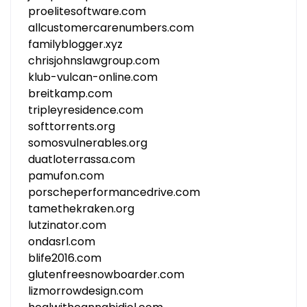
proelitesoftware.com
allcustomercarenumbers.com
familyblogger.xyz
chrisjohnslawgroup.com
klub-vulcan-online.com
breitkamp.com
tripleyresidence.com
softtorrents.org
somosvulnerables.org
duatloterrassa.com
pamufon.com
porscheperformancedrive.com
tamethekraken.org
lutzinator.com
ondasrl.com
blife2016.com
glutenfreesnowboarder.com
lizmorrowdesign.com