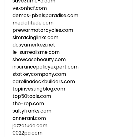
save3time-c.com
vexonhcf.com
demos-pixelsparadise.com
mediatitude.com
prewarmotorcycles.com
simracinglinks.com
dosyamerkezi.net
le-surrealisme.com
showcasebeauty.com
insurancepolicyexpert.com
statkeycompany.com
carolinadeckbuilders.com
topinvestingblog.com
top50tools.com
the-rep.com
saltyfranks.com
annerani.com
jazzatude.com
0022pa.com