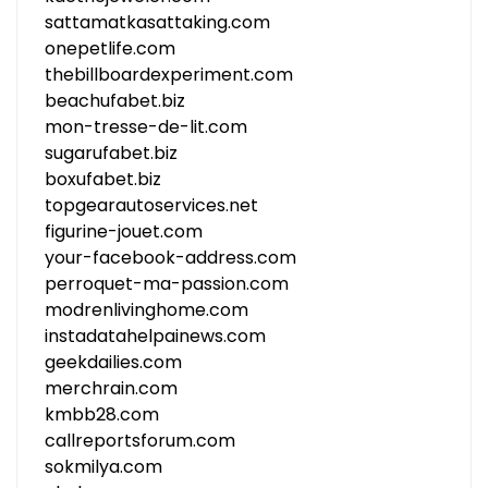
sattamatkasattaking.com
onepetlife.com
thebillboardexperiment.com
beachufabet.biz
mon-tresse-de-lit.com
sugarufabet.biz
boxufabet.biz
topgearautoservices.net
figurine-jouet.com
your-facebook-address.com
perroquet-ma-passion.com
modrenlivinghome.com
instadatahelpainews.com
geekdailies.com
merchrain.com
kmbb28.com
callreportsforum.com
sokmilya.com