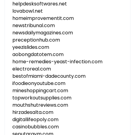
helpdesksoftwares.net
lovabowl.net
homeimprovementit.com
newstribunal.com
newsdailymagazines.com
preceptionhub.com
yeezislides.com
aobongdatotem.com
home-remedies-yeast-infection.com
electroreal.com
bestofmiami-dadecounty.com
ifoodieonyoutube.com
mineshoppingcart.com
topworkoutsupplies.com
mouthshutreviews.com
hirzadesalta.com
digitallifeopoly.com
casinobubbles.com
seputargym.com