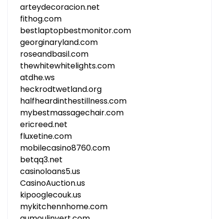
arteydecoracion.net
fithog.com
bestlaptopbestmonitor.com
georginaryland.com
roseandbasil.com
thewhitewhitelights.com
atdhe.ws
heckrodtwetland.org
halfheardinthestillness.com
mybestmassagechair.com
ericreed.net
fluxetine.com
mobilecasino8760.com
betqq3.net
casinoloans5.us
CasinoAuction.us
kipooglecouk.us
mykitchennhome.com
aumoulinvert.com