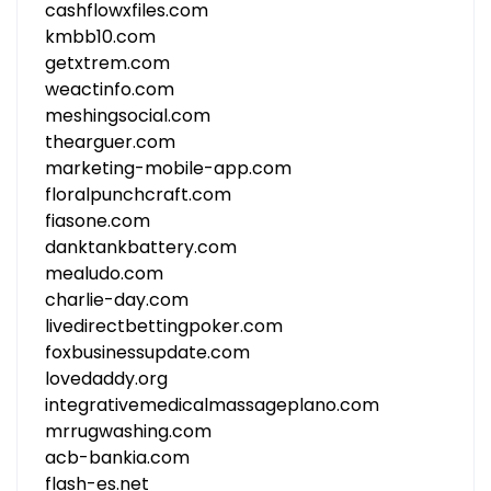
cashflowxfiles.com
kmbb10.com
getxtrem.com
weactinfo.com
meshingsocial.com
thearguer.com
marketing-mobile-app.com
floralpunchcraft.com
fiasone.com
danktankbattery.com
mealudo.com
charlie-day.com
livedirectbettingpoker.com
foxbusinessupdate.com
lovedaddy.org
integrativemedicalmassageplano.com
mrrugwashing.com
acb-bankia.com
flash-es.net