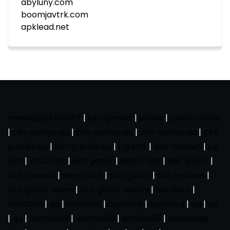
abyluny.com
boomjavtrk.com
apklead.net
menuqq alternatif
|
pkv games
|
poker
|
poker online
|
pkv games qq
|
pkv games qq
|
pkv games qq
|
pkv
games qq
|
pkv games qq
|
pg soft
|
slot maxwin
|
pg
slot
|
x500 slot
|
slot gacor
|
demo slot
|
slot gacor
|
slot maxwin
|
demo slot
|
slot gacor
|
slot maxwin
|
slot gacor resmi
|
slot gacor hari ini
|
bandarq
|
bandarq
|
qq
|
bandarq
|
bandarq
|
bandarq
|
qq
|
qq
|
qq
|
domino99
|
domino99
|
domino99
|
bandarqq