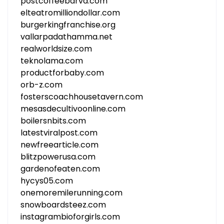
postcoffeebarva.com
elteatromilliondollar.com
burgerkingfranchise.org
vallarpadathamma.net
realworldsize.com
teknolama.com
productforbaby.com
orb-z.com
fosterscoachhousetavern.com
mesasdecultivoonline.com
boilersnbits.com
latestviralpost.com
newfreearticle.com
blitzpowerusa.com
gardenofeaten.com
hycys05.com
onemoremilerunning.com
snowboardsteez.com
instagrambioforgirls.com