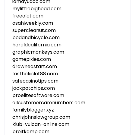
iamayudoc.com
mylittlebighead.com
freealot.com
asahiweekly.com
supercleanut.com
bedandbicycle.com
heraldcalifornia.com
graphicmonkeys.com
gamepixies.com
drawneastart.com
fasthokislot88.com
safecasinotips.com
jackpotchips.com
proelitesoftware.com
allcustomercarenumbers.com
familyblogger.xyz
chrisjohnslawgroup.com
klub-vulcan-online.com
breitkamp.com