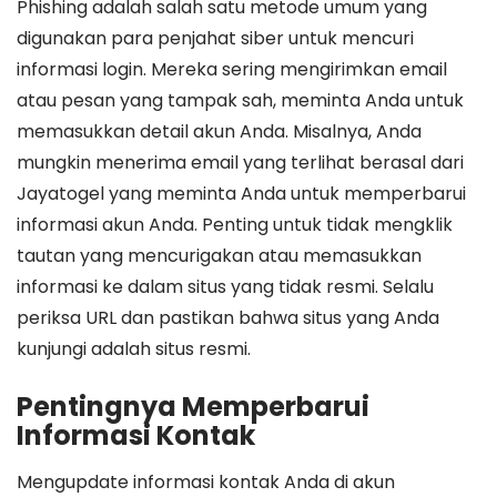
Phishing adalah salah satu metode umum yang
digunakan para penjahat siber untuk mencuri
informasi login. Mereka sering mengirimkan email
atau pesan yang tampak sah, meminta Anda untuk
memasukkan detail akun Anda. Misalnya, Anda
mungkin menerima email yang terlihat berasal dari
Jayatogel yang meminta Anda untuk memperbarui
informasi akun Anda. Penting untuk tidak mengklik
tautan yang mencurigakan atau memasukkan
informasi ke dalam situs yang tidak resmi. Selalu
periksa URL dan pastikan bahwa situs yang Anda
kunjungi adalah situs resmi.
Pentingnya Memperbarui
Informasi Kontak
Mengupdate informasi kontak Anda di akun