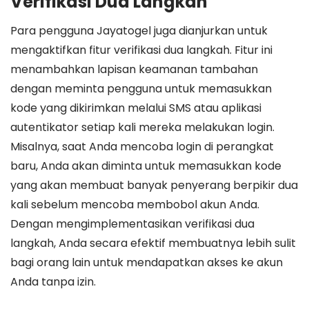
Verifikasi Dua Langkah
Para pengguna Jayatogel juga dianjurkan untuk
mengaktifkan fitur verifikasi dua langkah. Fitur ini
menambahkan lapisan keamanan tambahan
dengan meminta pengguna untuk memasukkan
kode yang dikirimkan melalui SMS atau aplikasi
autentikator setiap kali mereka melakukan login.
Misalnya, saat Anda mencoba login di perangkat
baru, Anda akan diminta untuk memasukkan kode
yang akan membuat banyak penyerang berpikir dua
kali sebelum mencoba membobol akun Anda.
Dengan mengimplementasikan verifikasi dua
langkah, Anda secara efektif membuatnya lebih sulit
bagi orang lain untuk mendapatkan akses ke akun
Anda tanpa izin.