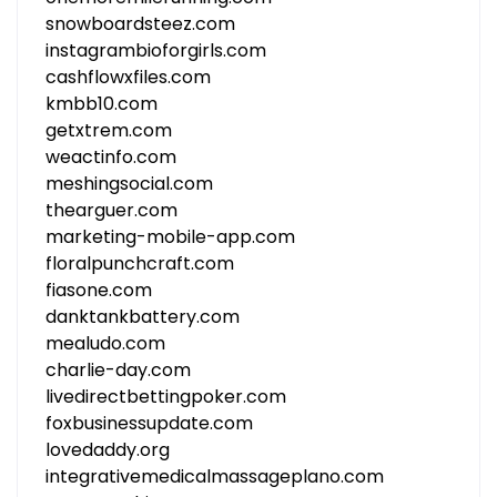
snowboardsteez.com
instagrambioforgirls.com
cashflowxfiles.com
kmbb10.com
getxtrem.com
weactinfo.com
meshingsocial.com
thearguer.com
marketing-mobile-app.com
floralpunchcraft.com
fiasone.com
danktankbattery.com
mealudo.com
charlie-day.com
livedirectbettingpoker.com
foxbusinessupdate.com
lovedaddy.org
integrativemedicalmassageplano.com