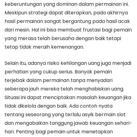
keberuntungan yang dominan dalam permainan ini.
Meskipun strategi dapat diterapkan, pada akhirnya
hasil permainan sangat bergantung pada hasil acak
dari mesin. Hal ini bisa membuat frustasi bagi pemain
yang merasa telah berusaha dengan baik tetapi
tetap tidak meraih kemenangan.
Selain itu, adanya risiko kehilangan uang juga menjadi
perhatian yang cukup serius. Banyak pemain
terjebak dalam permainan tanpa menyadari
seberapa jauh mereka telah menghabiskan uang.
Situasi ini dapat menciptakan masalah keuangan jika
tidak dikelola dengan baik. Ada contoh nyata
tentang seseorang yang terlalu asyik bermain slot
dan mengabaikan tanggung jawab keuangan sehari-
hari. Penting bagi pemain untuk menetapkan