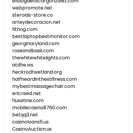
elblogdeoscargonzalez.com
webpromote.net
steroids-store.co
arteydecoracion.net
fithog.com
bestlaptopbestmonitor.com
georginaryland.com
roseandbasil.com
thewhitewhitelights.com
atdhe.ws
heckrodtwetland.org
halfheardinthestillness.com
mybestmassagechair.com
ericreed.net
fluxetine.com
mobilecasino8760.com
betqq3.net
casinoloans5.us
CasinoAuction.us