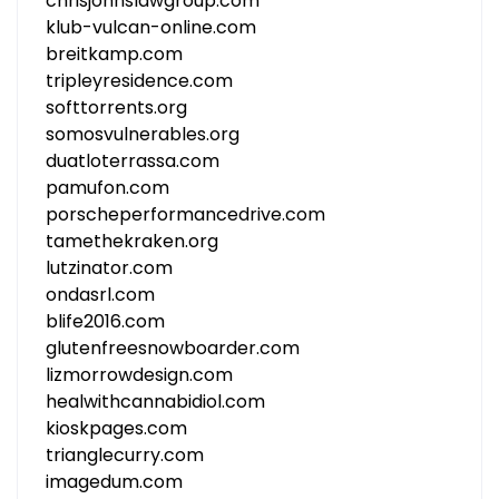
chrisjohnslawgroup.com
klub-vulcan-online.com
breitkamp.com
tripleyresidence.com
softtorrents.org
somosvulnerables.org
duatloterrassa.com
pamufon.com
porscheperformancedrive.com
tamethekraken.org
lutzinator.com
ondasrl.com
blife2016.com
glutenfreesnowboarder.com
lizmorrowdesign.com
healwithcannabidiol.com
kioskpages.com
trianglecurry.com
imagedum.com