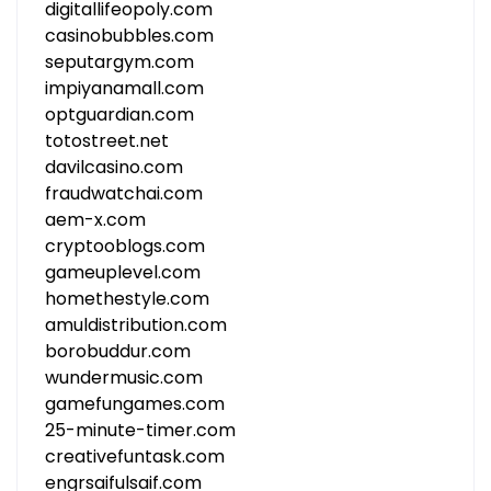
digitallifeopoly.com
casinobubbles.com
seputargym.com
impiyanamall.com
optguardian.com
totostreet.net
davilcasino.com
fraudwatchai.com
aem-x.com
cryptooblogs.com
gameuplevel.com
homethestyle.com
amuldistribution.com
borobuddur.com
wundermusic.com
gamefungames.com
25-minute-timer.com
creativefuntask.com
engrsaifulsaif.com