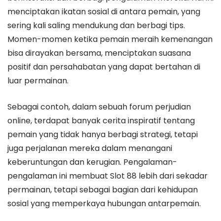
menciptakan ikatan sosial di antara pemain, yang
sering kali saling mendukung dan berbagi tips.
Momen-momen ketika pemain meraih kemenangan
bisa dirayakan bersama, menciptakan suasana
positif dan persahabatan yang dapat bertahan di
luar permainan.
Sebagai contoh, dalam sebuah forum perjudian
online, terdapat banyak cerita inspiratif tentang
pemain yang tidak hanya berbagi strategi, tetapi
juga perjalanan mereka dalam menangani
keberuntungan dan kerugian. Pengalaman-
pengalaman ini membuat Slot 88 lebih dari sekadar
permainan, tetapi sebagai bagian dari kehidupan
sosial yang memperkaya hubungan antarpemain.