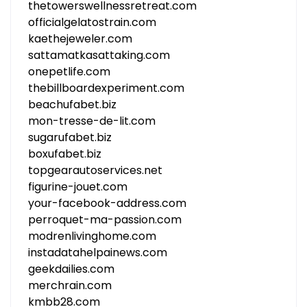
thetowerswellnessretreat.com
officialgelatostrain.com
kaethejeweler.com
sattamatkasattaking.com
onepetlife.com
thebillboardexperiment.com
beachufabet.biz
mon-tresse-de-lit.com
sugarufabet.biz
boxufabet.biz
topgearautoservices.net
figurine-jouet.com
your-facebook-address.com
perroquet-ma-passion.com
modrenlivinghome.com
instadatahelpainews.com
geekdailies.com
merchrain.com
kmbb28.com