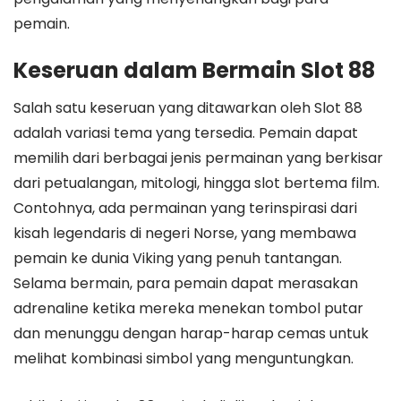
pemain.
Keseruan dalam Bermain Slot 88
Salah satu keseruan yang ditawarkan oleh Slot 88
adalah variasi tema yang tersedia. Pemain dapat
memilih dari berbagai jenis permainan yang berkisar
dari petualangan, mitologi, hingga slot bertema film.
Contohnya, ada permainan yang terinspirasi dari
kisah legendaris di negeri Norse, yang membawa
pemain ke dunia Viking yang penuh tantangan.
Selama bermain, para pemain dapat merasakan
adrenaline ketika mereka menekan tombol putar
dan menunggu dengan harap-harap cemas untuk
melihat kombinasi simbol yang menguntungkan.