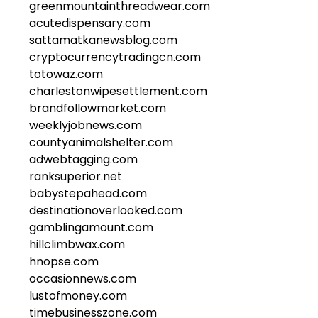
greenmountainthreadwear.com
acutedispensary.com
sattamatkanewsblog.com
cryptocurrencytradingcn.com
totowaz.com
charlestonwipesettlement.com
brandfollowmarket.com
weeklyjobnews.com
countyanimalshelter.com
adwebtagging.com
ranksuperior.net
babystepahead.com
destinationoverlooked.com
gamblingamount.com
hillclimbwax.com
hnopse.com
occasionnews.com
lustofmoney.com
timebusinesszone.com