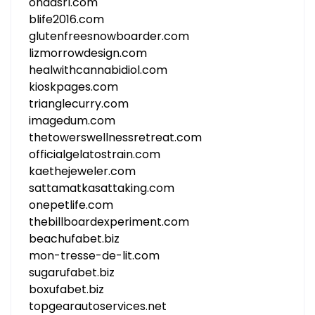
ondasrl.com
blife2016.com
glutenfreesnowboarder.com
lizmorrowdesign.com
healwithcannabidiol.com
kioskpages.com
trianglecurry.com
imagedum.com
thetowerswellnessretreat.com
officialgelatostrain.com
kaethejeweler.com
sattamatkasattaking.com
onepetlife.com
thebillboardexperiment.com
beachufabet.biz
mon-tresse-de-lit.com
sugarufabet.biz
boxufabet.biz
topgearautoservices.net