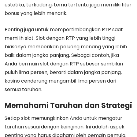
estetika; terkadang, tema tertentu juga memiliki fitur
bonus yang lebih menarik.
Penting juga untuk mempertimbangkan RTP saat
memilih slot. Slot dengan RTP yang lebih tinggi
biasanya memberikan peluang menang yang lebih
baik dalam jangka panjang. Sebagai contoh, jika
Anda bermain slot dengan RTP sebesar sembilan
puluh lima persen, berarti dalam jangka panjang,
kasino cenderung mengambil lima persen dari
semua taruhan.
Memahami Taruhan dan Strategi
Setiap slot memungkinkan Anda untuk mengatur
taruhan sesuai dengan keinginan. Ini adalah aspek
penting yang harus dipahami oleh pemain pemula.