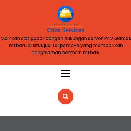
Skip
to
content
Mainkan slot gacor dengan dukungan server PKV Games
terbaru di situs judi terpercaya yang memberikan
pengalaman bermain terbaik.