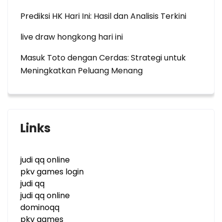
Prediksi HK Hari Ini: Hasil dan Analisis Terkini
live draw hongkong hari ini
Masuk Toto dengan Cerdas: Strategi untuk
Meningkatkan Peluang Menang
Links
judi qq online
pkv games login
judi qq
judi qq online
dominoqq
pkv games