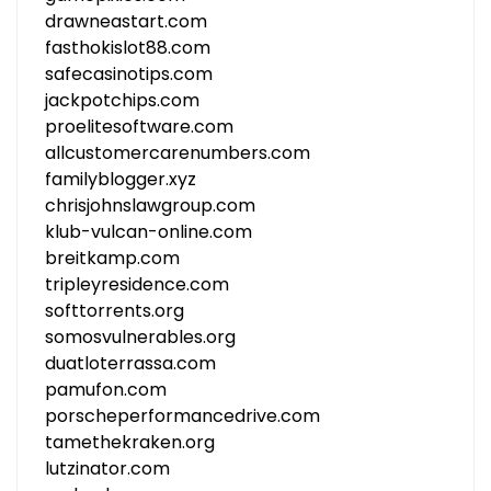
drawneastart.com
fasthokislot88.com
safecasinotips.com
jackpotchips.com
proelitesoftware.com
allcustomercarenumbers.com
familyblogger.xyz
chrisjohnslawgroup.com
klub-vulcan-online.com
breitkamp.com
tripleyresidence.com
softtorrents.org
somosvulnerables.org
duatloterrassa.com
pamufon.com
porscheperformancedrive.com
tamethekraken.org
lutzinator.com