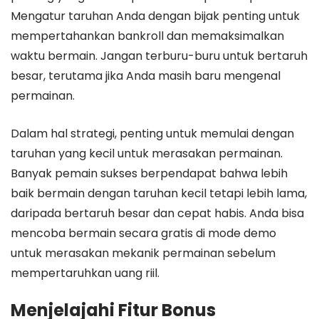
Mengatur taruhan Anda dengan bijak penting untuk
mempertahankan bankroll dan memaksimalkan
waktu bermain. Jangan terburu-buru untuk bertaruh
besar, terutama jika Anda masih baru mengenal
permainan.
Dalam hal strategi, penting untuk memulai dengan
taruhan yang kecil untuk merasakan permainan.
Banyak pemain sukses berpendapat bahwa lebih
baik bermain dengan taruhan kecil tetapi lebih lama,
daripada bertaruh besar dan cepat habis. Anda bisa
mencoba bermain secara gratis di mode demo
untuk merasakan mekanik permainan sebelum
mempertaruhkan uang riil.
Menjelajahi Fitur Bonus