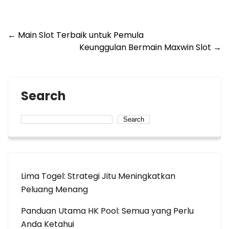
Post
←
Main Slot Terbaik untuk Pemula
Keunggulan Bermain Maxwin Slot
→
navigation
Search
Search
Lima Togel: Strategi Jitu Meningkatkan
Peluang Menang
Panduan Utama HK Pool: Semua yang Perlu
Anda Ketahui