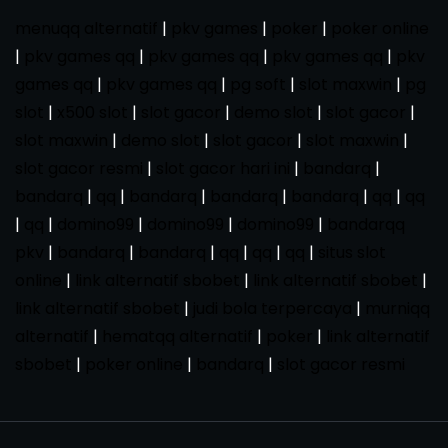
menuqq alternatif
|
pkv games
|
poker
|
poker online
|
pkv games qq
|
pkv games qq
|
pkv games qq
|
pkv
games qq
|
pkv games qq
|
pg soft
|
slot maxwin
|
pg
slot
|
x500 slot
|
slot gacor
|
demo slot
|
slot gacor
|
slot maxwin
|
demo slot
|
slot gacor
|
slot maxwin
|
slot gacor resmi
|
slot gacor hari ini
|
bandarq
|
bandarq
|
qq
|
bandarq
|
bandarq
|
bandarq
|
qq
|
qq
|
qq
|
domino99
|
domino99
|
domino99
|
bandarqq
pkv
|
bandarq
|
bandarq
|
qq
|
qq
|
qq
|
situs slot
online
|
link alternatif sbobet
|
link alternatif sbobet
|
link alternatif sbobet
|
judi bola terpercaya
|
murniqq
alternatif
|
hematqq alternatif
|
poker
|
link alternatif
sbobet
|
poker online
|
bandarq
|
slot gacor resmi