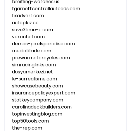
breitling-watches.us
tgarnettcentrallautoads.com
fixadvert.com
autopluz.co
save3time-c.com
vexonhcf.com
demos-pixelsparadise.com
mediatitude.com
prewarmotorcycles.com
simracinglinks.com
dosyamerkezi.net
le-surrealisme.com
showcasebeauty.com
insurancepolicyexpert.com
statkeycompany.com
carolinadeckbuilders.com
topinvestingblog.com
top50tools.com
the-rep.com