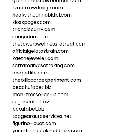
glutenfreesnowboarder.com
lizmorrowdesign.com
healwithcannabidiol.com
kioskpages.com
trianglecurry.com
imagedum.com
thetowerswellnessretreat.com
officialgelatostrain.com
kaethejeweler.com
sattamatkasattaking.com
onepetlife.com
thebillboardexperiment.com
beachufabet.biz
mon-tresse-de-lit.com
sugarufabet.biz
boxufabet.biz
topgearautoservices.net
figurine-jouet.com
your-facebook-address.com