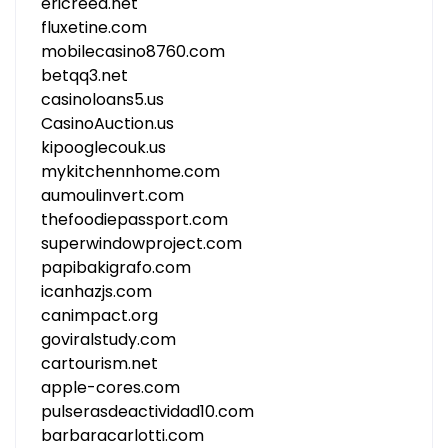
ericreed.net
fluxetine.com
mobilecasino8760.com
betqq3.net
casinoloans5.us
CasinoAuction.us
kipooglecouk.us
mykitchennhome.com
aumoulinvert.com
thefoodiepassport.com
superwindowproject.com
papibakigrafo.com
icanhazjs.com
canimpact.org
goviralstudy.com
cartourism.net
apple-cores.com
pulserasdeactividad10.com
barbaracarlotti.com