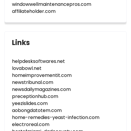
windowwellmaintenancepros.com
affiliateholder.com
Links
helpdesksoftwares.net
lovabowl.net
homeimprovementit.com
newstribunal.com
newsdailymagazines.com
preceptionhub.com
yeezislides.com
aobongdatotem.com
home-remedies-yeast-infection.com
electroreal.com