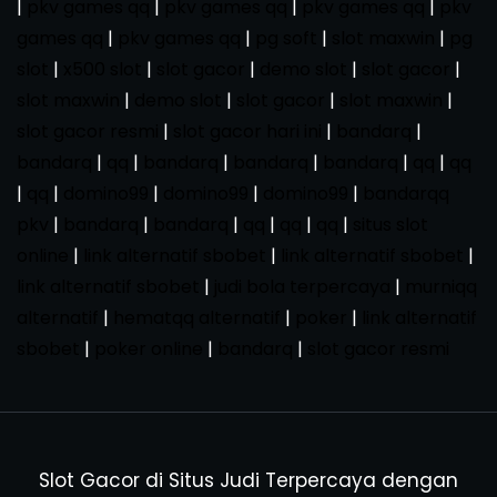
|
pkv games qq
|
pkv games qq
|
pkv games qq
|
pkv
games qq
|
pkv games qq
|
pg soft
|
slot maxwin
|
pg
slot
|
x500 slot
|
slot gacor
|
demo slot
|
slot gacor
|
slot maxwin
|
demo slot
|
slot gacor
|
slot maxwin
|
slot gacor resmi
|
slot gacor hari ini
|
bandarq
|
bandarq
|
qq
|
bandarq
|
bandarq
|
bandarq
|
qq
|
qq
|
qq
|
domino99
|
domino99
|
domino99
|
bandarqq
pkv
|
bandarq
|
bandarq
|
qq
|
qq
|
qq
|
situs slot
online
|
link alternatif sbobet
|
link alternatif sbobet
|
link alternatif sbobet
|
judi bola terpercaya
|
murniqq
alternatif
|
hematqq alternatif
|
poker
|
link alternatif
sbobet
|
poker online
|
bandarq
|
slot gacor resmi
Slot Gacor di Situs Judi Terpercaya dengan