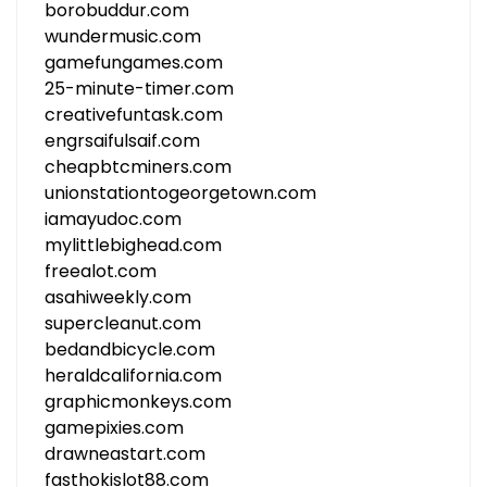
borobuddur.com
wundermusic.com
gamefungames.com
25-minute-timer.com
creativefuntask.com
engrsaifulsaif.com
cheapbtcminers.com
unionstationtogeorgetown.com
iamayudoc.com
mylittlebighead.com
freealot.com
asahiweekly.com
supercleanut.com
bedandbicycle.com
heraldcalifornia.com
graphicmonkeys.com
gamepixies.com
drawneastart.com
fasthokislot88.com