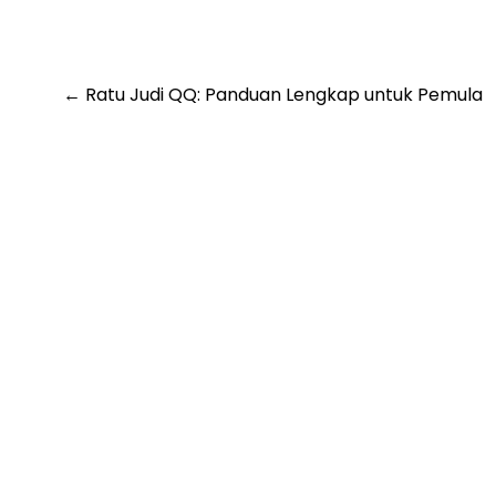
Post
←
Ratu Judi QQ: Panduan Lengkap untuk Pemula
navigation