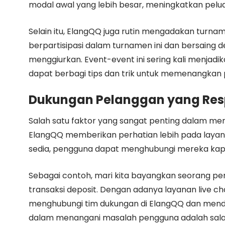
modal awal yang lebih besar, meningkatkan pel
Selain itu, ElangQQ juga rutin mengadakan turn
berpartisipasi dalam turnamen ini dan bersaing 
menggiurkan. Event-event ini sering kali menjad
dapat berbagi tips dan trik untuk memenangkan
Dukungan Pelanggan yang Res
Salah satu faktor yang sangat penting dalam me
ElangQQ memberikan perhatian lebih pada layan
sedia, pengguna dapat menghubungi mereka kapan
Sebagai contoh, mari kita bayangkan seorang p
transaksi deposit. Dengan adanya layanan live c
menghubungi tim dukungan di ElangQQ dan menda
dalam menangani masalah pengguna adalah sala