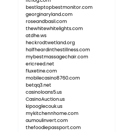
fithog.com
bestlaptopbestmonitor.com
georginaryland.com
roseandbasil.com
thewhitewhitelights.com
atdhe.ws
heckrodtwetland.org
halfheardinthestillness.com
mybestmassagechair.com
ericreed.net
fluxetine.com
mobilecasino8760.com
betqq3.net
casinoloans5.us
CasinoAuction.us
kipooglecouk.us
mykitchennhome.com
aumoulinvert.com
thefoodiepassport.com