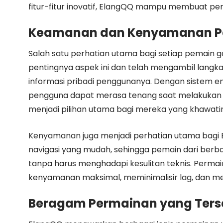
fitur-fitur inovatif, ElangQQ mampu membuat p
Keamanan dan Kenyamanan 
Salah satu perhatian utama bagi setiap pemai
pentingnya aspek ini dan telah mengambil langk
informasi pribadi penggunanya. Dengan sistem en
pengguna dapat merasa tenang saat melakukan tr
menjadi pilihan utama bagi mereka yang khawatir
Kenyamanan juga menjadi perhatian utama bagi 
navigasi yang mudah, sehingga pemain dari ber
tanpa harus menghadapi kesulitan teknis. Perma
kenyamanan maksimal, meminimalisir lag, dan 
Beragam Permainan yang Ters