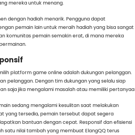
uang mereka untuk menang.
amen dengan hadiah menarik. Pengguna dapat
dengan pemain lain untuk meraih hadiah yang bisa sangat
ikan komunitas pemain semakin erat, di mana mereka
 permainan.
ponsif
milih platform game online adalah dukungan pelanggan.
an pelanggan. Dengan tim dukungan yang selalu siap
 saja jika mengalami masalah atau memiliki pertanyaa
emain sedang mengalami kesulitan saat melakukan
hat yang tersedia, pemain tersebut dapat segera
patkan bantuan dengan cepat. Responsif dan efisiensi
h satu nilai tambah yang membuat ElangQQ terus