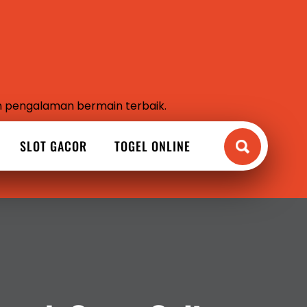
n pengalaman bermain terbaik.
SLOT GACOR
TOGEL ONLINE