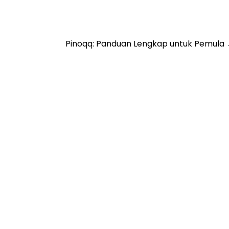
Pinoqq: Panduan Lengkap untuk Pemula