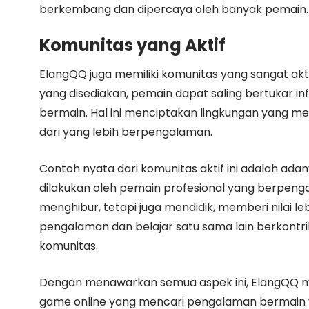
berkembang dan dipercaya oleh banyak pemain.
Komunitas yang Aktif
ElangQQ juga memiliki komunitas yang sangat akti
yang disediakan, pemain dapat saling bertukar in
bermain. Hal ini menciptakan lingkungan yang m
dari yang lebih berpengalaman.
Contoh nyata dari komunitas aktif ini adalah adan
dilakukan oleh pemain profesional yang berpengal
menghibur, tetapi juga mendidik, memberi nilai l
pengalaman dan belajar satu sama lain berkontr
komunitas.
Dengan menawarkan semua aspek ini, ElangQQ m
game online yang mencari pengalaman bermain