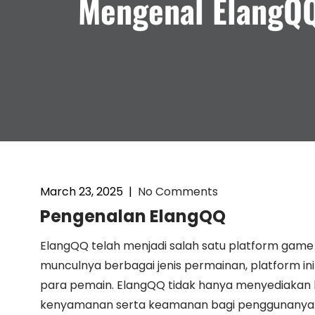
Mengenal ElangQQ
March 23, 2025
|
No Comments
Pengenalan ElangQQ
ElangQQ telah menjadi salah satu platform game 
munculnya berbagai jenis permainan, platform i
para pemain. ElangQQ tidak hanya menyediakan
kenyamanan serta keamanan bagi penggunanya. D