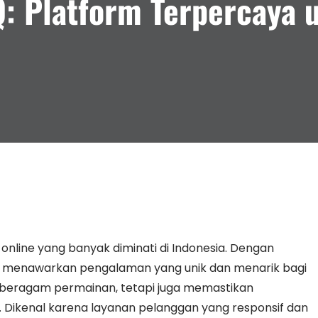
: Platform Terpercaya 
online yang banyak diminati di Indonesia. Dengan
ni menawarkan pengalaman yang unik dan menarik bagi
 beragam permainan, tetapi juga memastikan
ikenal karena layanan pelanggan yang responsif dan