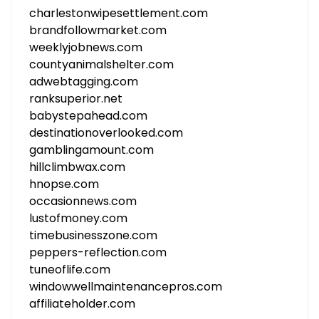
charlestonwipesettlement.com
brandfollowmarket.com
weeklyjobnews.com
countyanimalshelter.com
adwebtagging.com
ranksuperior.net
babystepahead.com
destinationoverlooked.com
gamblingamount.com
hillclimbwax.com
hnopse.com
occasionnews.com
lustofmoney.com
timebusinesszone.com
peppers-reflection.com
tuneoflife.com
windowwellmaintenancepros.com
affiliateholder.com