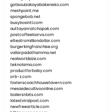
gotisouizakayabakeneko.com
meshpoint.me
spongebob.net
busyboxintl.com
auttayanratchapak.com
postcoffeebarva.com
elteatromilliondollar.com
burgerkingfranchise.org
vallarpadathamma.net
realworldsize.com
teknolama.com
productforbaby.com
orb-z.com
fosterscoachhousetavern.com
mesasdecultivoonline.com
boilersnbits.com
latestviralpost.com
newfreearticle.com