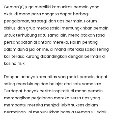
GemarQQ juga memiliki komunitas pemain yang
aktif, di mana para anggota dapat berbagi
pengalaman, strategi, dan tips bermain. Forum
diskusi dan grup media sosial memungkinkan pemain
untuk terhubung satu sama lain, menciptakan rasa
persahabatan di antara mereka. Hal ini penting
dalam dunia judi online, di mana interaksi sosial sering
kali terasa kurang dibandingkan dengan bermain di
kasino fisik.
Dengan adanya komunitas yang solid, pemain dapat
saling mendukung dan belajar dari satu sama lain.
Terdapat banyak cerita inspiratif di mana pemain
membagikan perjalanan mereka serta tips yang
membantu mereka menjadi lebih sukses dalam
permainan. Ini menunjukkan bahwa GemarQQ tidak