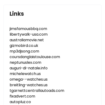
Links
jimsfamousbbq.com
libertywalk-usa.com
australiamovie.net
gizmobird.co.uk
mp3djsong.com
coursdanglaistoulouse.com
neptunuslex.com
auguri-di-natale.info
michelewatch.us
omega--watches.us
breitling-watches.us
tgarnettcentrallautoads.com
fixadvert.com
autopluz.co