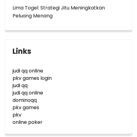
Lima Togel: Strategi Jitu Meningkatkan
Peluang Menang
Links
judi qq online
pkv games login
judi qq
judi qq online
dominoqq
pkv games
pkv
online poker