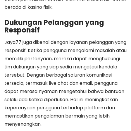
berada di kasino fisik.
Dukungan Pelanggan yang
Responsif
Jaya77 juga dikenal dengan layanan pelanggan yang
responsif. Ketika pengguna mengalami masalah atau
memiliki pertanyaan, mereka dapat menghubungi
tim dukungan yang siap sedia mengatasi kendala
tersebut. Dengan berbagai saluran komunikasi
tersedia, termasuk live chat dan email, pengguna
dapat merasa nyaman mengetahui bahwa bantuan
selalu ada ketika diperlukan. Hal ini meningkatkan
kepercayaan pengguna terhadap platform dan
memastikan pengalaman bermain yang lebih
menyenangkan.