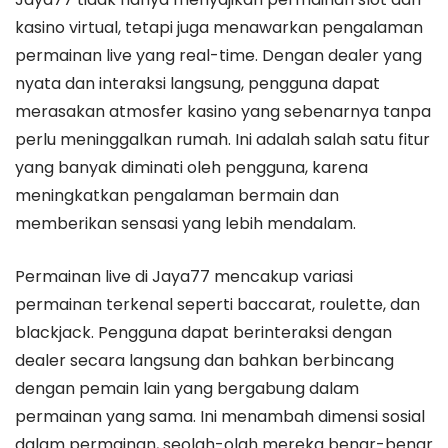
kasino virtual, tetapi juga menawarkan pengalaman
permainan live yang real-time. Dengan dealer yang
nyata dan interaksi langsung, pengguna dapat
merasakan atmosfer kasino yang sebenarnya tanpa
perlu meninggalkan rumah. Ini adalah salah satu fitur
yang banyak diminati oleh pengguna, karena
meningkatkan pengalaman bermain dan
memberikan sensasi yang lebih mendalam.
Permainan live di Jaya77 mencakup variasi
permainan terkenal seperti baccarat, roulette, dan
blackjack. Pengguna dapat berinteraksi dengan
dealer secara langsung dan bahkan berbincang
dengan pemain lain yang bergabung dalam
permainan yang sama. Ini menambah dimensi sosial
dalam permainan, seolah-olah mereka benar-benar