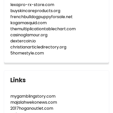
lexapro-rx-store.com
buyskincareproducts.org
frenchbulldogpuppyforsale.net
kogamasquid.com
themultiplicationtablechart.com
casinoglamour.org
dextercoin.io
christianarticledirectory.org
5homestyle.com
Links
mygamblingstory.com
majalahwekonews.com
2017hoganoutlet.com