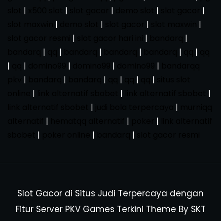
slot
|
x500 slot
|
slot gacor
|
demo slot
|
slot gacor
|
slot maxwin
|
demo slot
|
slot gacor
|
slot maxwin
|
slot gacor resmi
|
slot gacor hari ini
|
bandarq
|
bandarq
|
qq
|
bandarq
|
bandarq
|
bandarq
|
qq
|
qq
|
qq
|
domino99
|
domino99
|
domino99
|
bandarqq
pkv
|
bandarq
|
bandarq
|
qq
|
qq
|
qq
|
situs slot
online
|
link alternatif sbobet
|
link alternatif sbobet
|
link alternatif sbobet
|
judi bola terpercaya
|
murniqq
alternatif
|
hematqq alternatif
|
poker
|
link alternatif
sbobet
|
poker online
|
bandarq
|
slot gacor resmi
Slot Gacor di Situs Judi Terpercaya dengan
Fitur Server PKV Games Terkini Theme By SKT