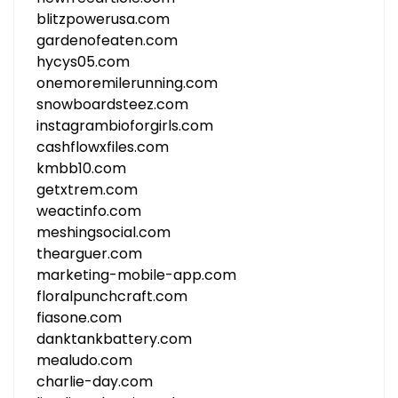
blitzpowerusa.com
gardenofeaten.com
hycys05.com
onemoremilerunning.com
snowboardsteez.com
instagrambioforgirls.com
cashflowxfiles.com
kmbb10.com
getxtrem.com
weactinfo.com
meshingsocial.com
thearguer.com
marketing-mobile-app.com
floralpunchcraft.com
fiasone.com
danktankbattery.com
mealudo.com
charlie-day.com