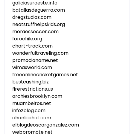
galiciasuroeste.info
batallasdeguerra.com
dregstudios.com
neatstuffhelpskids.org
moraessoccer.com
forochile.org
chart-track.com
wonderfultraveling.com
promocioname.net
wimaxworld.com
freeonlinecricketgames.net
bestcashing.biz
firerestrictions.us
archiesbrooklyn.com
muambeiros.net
infozblog.com
chonbaihat.com
elblogdeoscargonzalez.com
webpromote.net