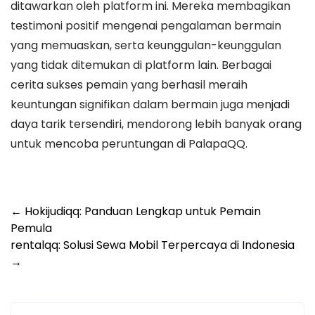
ditawarkan oleh platform ini. Mereka membagikan
testimoni positif mengenai pengalaman bermain
yang memuaskan, serta keunggulan-keunggulan
yang tidak ditemukan di platform lain. Berbagai
cerita sukses pemain yang berhasil meraih
keuntungan signifikan dalam bermain juga menjadi
daya tarik tersendiri, mendorong lebih banyak orang
untuk mencoba peruntungan di PalapaQQ.
Post
←
Hokijudiqq: Panduan Lengkap untuk Pemain
Pemula
navigation
rentalqq: Solusi Sewa Mobil Terpercaya di Indonesia
→