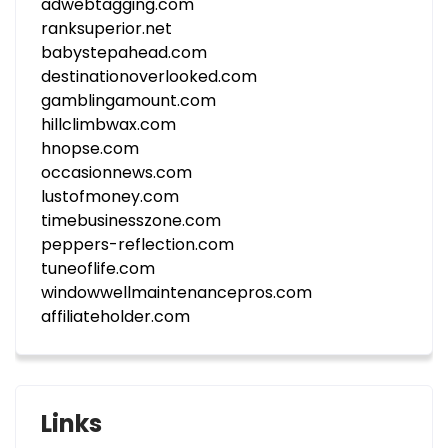
adwebtagging.com
ranksuperior.net
babystepahead.com
destinationoverlooked.com
gamblingamount.com
hillclimbwax.com
hnopse.com
occasionnews.com
lustofmoney.com
timebusinesszone.com
peppers-reflection.com
tuneoflife.com
windowwellmaintenancepros.com
affiliateholder.com
Links