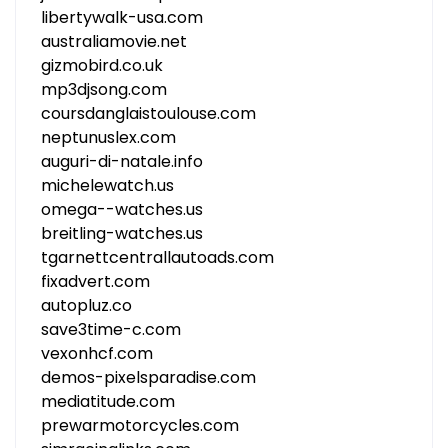
libertywalk-usa.com
australiamovie.net
gizmobird.co.uk
mp3djsong.com
coursdanglaistoulouse.com
neptunuslex.com
auguri-di-natale.info
michelewatch.us
omega--watches.us
breitling-watches.us
tgarnettcentrallautoads.com
fixadvert.com
autopluz.co
save3time-c.com
vexonhcf.com
demos-pixelsparadise.com
mediatitude.com
prewarmotorcycles.com