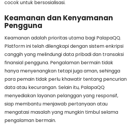
cocok untuk bersosialisasi.
Keamanan dan Kenyamanan
Pengguna
Keamanan adalah prioritas utama bagi PalapaQQ.
Platform ini telah dilengkapi dengan sistem enkripsi
canggih yang melindungi data pribadi dan transaksi
finansial pengguna. Pengalaman bermain tidak
hanya menyenangkan tetapi juga aman, sehingga
para pemain tidak perlu khawatir tentang pencurian
data atau kecurangan. Selain itu, PalapaQQ
menyediakan layanan pelanggan yang responsif,
siap membantu menjawab pertanyaan atau
mengatasi masalah yang mungkin timbul selama
pengalaman bermain.