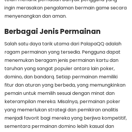
ingin merasakan pengalaman bermain game secara
menyenangkan dan aman.
Berbagai Jenis Permainan
Salah satu daya tarik utama dari PalapaQQ adalah
ragam permainan yang tersedia. Pengguna dapat
menemukan beragam jenis permainan kartu dan
taruhan yang sangat populer antara lain poker,
domino, dan bandarq. Setiap permainan memiliki
fitur dan aturan yang berbeda, yang memungkinkan
pemain untuk memilih sesuai dengan minat dan
keterampilan mereka. Misalnya, permainan poker
yang memerlukan strategi dan pemikiran analitis
menjadi favorit bagi mereka yang berjiwa kompetitif,
sementara permainan domino lebih kasual dan