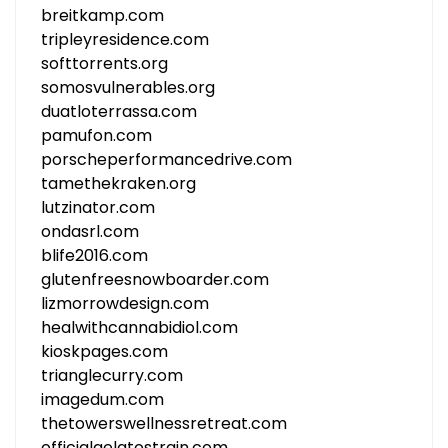
breitkamp.com
tripleyresidence.com
softtorrents.org
somosvulnerables.org
duatloterrassa.com
pamufon.com
porscheperformancedrive.com
tamethekraken.org
lutzinator.com
ondasrl.com
blife2016.com
glutenfreesnowboarder.com
lizmorrowdesign.com
healwithcannabidiol.com
kioskpages.com
trianglecurry.com
imagedum.com
thetowerswellnessretreat.com
officialgelatostrain.com