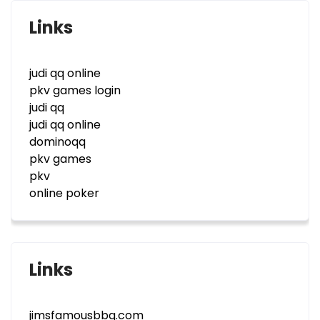
Links
judi qq online
pkv games login
judi qq
judi qq online
dominoqq
pkv games
pkv
online poker
Links
jimsfamousbbq.com