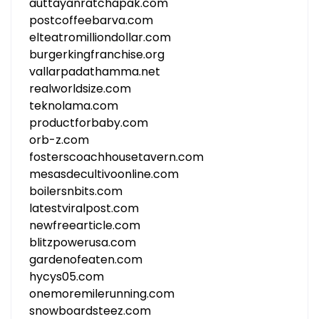
auttayanratchapak.com
postcoffeebarva.com
elteatromilliondollar.com
burgerkingfranchise.org
vallarpadathamma.net
realworldsize.com
teknolama.com
productforbaby.com
orb-z.com
fosterscoachhousetavern.com
mesasdecultivoonline.com
boilersnbits.com
latestviralpost.com
newfreearticle.com
blitzpowerusa.com
gardenofeaten.com
hycys05.com
onemoremilerunning.com
snowboardsteez.com