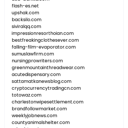
flash-es.net
upshak.com
backsilo.com
siviralqq.com
impressionresorthoian.com
bestfreakingclothesever.com
falling-film-evaporator.com
sumuslawfirm.com
nursingprowriters.com
greenmountainthreadwear.com
acutedispensary.com
sattamatkanewsblog.com
cryptocurrencytradingcn.com
totowaz.com
charlestonwipesettlement.com
brandfollowmarket.com
weeklyjobnews.com
countyanimalshelter.com