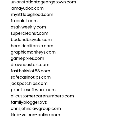
unionstationtogeorgetown.com
iamayudoc.com
mylittlebighead.com
freealot.com
asahiweekly.com
supercleanut.com
bedandbicycle.com
heraldcalifornia.com
graphicmonkeys.com
gamepixies.com
drawneastart.com
fasthokislot88.com
safecasinotips.com
jackpotchips.com
proelitesoftware.com
allcustomercarenumbers.com
familyblogger.xyz
chrisjohnslawgroup.com
klub-vulcan-online.com