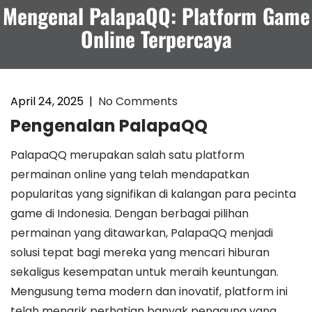
Mengenal PalapaQQ: Platform Game
Online Terpercaya
April 24, 2025
|
No Comments
Pengenalan PalapaQQ
PalapaQQ merupakan salah satu platform
permainan online yang telah mendapatkan
popularitas yang signifikan di kalangan para pecinta
game di Indonesia. Dengan berbagai pilihan
permainan yang ditawarkan, PalapaQQ menjadi
solusi tepat bagi mereka yang mencari hiburan
sekaligus kesempatan untuk meraih keuntungan.
Mengusung tema modern dan inovatif, platform ini
telah menarik perhatian banyak pengguna yang