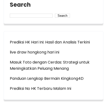
Search
Search
Prediksi HK Hari Ini: Hasil dan Analisis Terkini
live draw hongkong hari ini
Masuk Toto dengan Cerdas: Strategi untuk
Meningkatkan Peluang Menang
Panduan Lengkap Bermain Kingkong4D
Prediksi No HK Terbaru Malam Ini