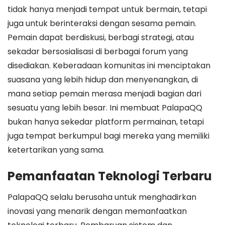
tidak hanya menjadi tempat untuk bermain, tetapi
juga untuk berinteraksi dengan sesama pemain.
Pemain dapat berdiskusi, berbagi strategi, atau
sekadar bersosialisasi di berbagai forum yang
disediakan. Keberadaan komunitas ini menciptakan
suasana yang lebih hidup dan menyenangkan, di
mana setiap pemain merasa menjadi bagian dari
sesuatu yang lebih besar. Ini membuat PalapaQQ
bukan hanya sekedar platform permainan, tetapi
juga tempat berkumpul bagi mereka yang memiliki
ketertarikan yang sama.
Pemanfaatan Teknologi Terbaru
PalapaQQ selalu berusaha untuk menghadirkan
inovasi yang menarik dengan memanfaatkan