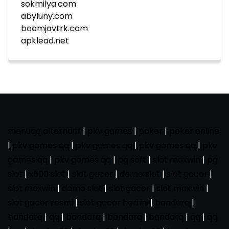
sokmilya.com
abyluny.com
boomjavtrk.com
apklead.net
menuqq alternatif
|
pkv games
|
poker
|
poker online
|
pkv games qq
|
pkv games qq
|
pkv games qq
|
pkv
games qq
|
pkv games qq
|
pg soft
|
slot maxwin
|
pg
slot
|
x500 slot
|
slot gacor
|
demo slot
|
slot gacor
|
slot maxwin
|
demo slot
|
slot gacor
|
slot maxwin
|
slot gacor resmi
|
slot gacor hari ini
|
bandarq
|
bandarq
|
qq
|
bandarq
|
bandarq
|
bandarq
|
qq
|
qq