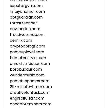
seputargym.com
impiyanamall.com
optguardian.com
totostreet.net
davilcasino.com
fraudwatchai.com
aem-x.com
cryptooblogs.com
gameuplevel.com
homethestyle.com
amuldistribution.com
borobuddur.com
wundermusic.com
gamefungames.com
25-minute-timer.com
creativefuntask.com
engrsaifulsaif.com
cheapbtcminers.com