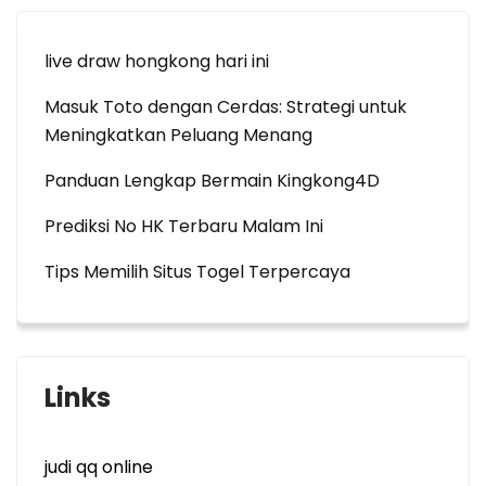
live draw hongkong hari ini
Masuk Toto dengan Cerdas: Strategi untuk
Meningkatkan Peluang Menang
Panduan Lengkap Bermain Kingkong4D
Prediksi No HK Terbaru Malam Ini
Tips Memilih Situs Togel Terpercaya
Links
judi qq online