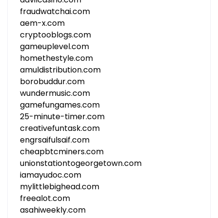
fraudwatchai.com
aem-x.com
cryptooblogs.com
gameuplevel.com
homethestyle.com
amuldistribution.com
borobuddur.com
wundermusic.com
gamefungames.com
25-minute-timer.com
creativefuntask.com
engrsaifulsaif.com
cheapbtcminers.com
unionstationtogeorgetown.com
iamayudoc.com
mylittlebighead.com
freealot.com
asahiweekly.com