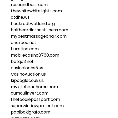
roseandbasil.com
thewhitewhitelights.com
atdhe.ws
heckrodtwetland.org
halfheardinthestillness.com
mybestmassagechair.com
ericreed.net
fluxetine.com
mobilecasino8760.com
betqq3.net
casinoloans5.us
CasinoAuction.us
kipooglecouk.us
mykitchennhome.com
aumoulinvert.com
thefoodiepassport.com
superwindowproject.com
papibakigrafo.com