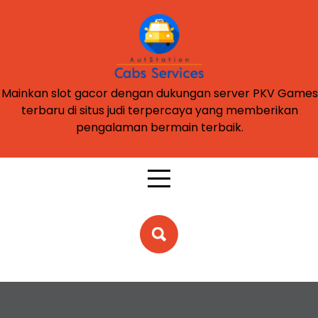
Skip
to
content
Mainkan slot gacor dengan dukungan server PKV Games
terbaru di situs judi terpercaya yang memberikan
pengalaman bermain terbaik.