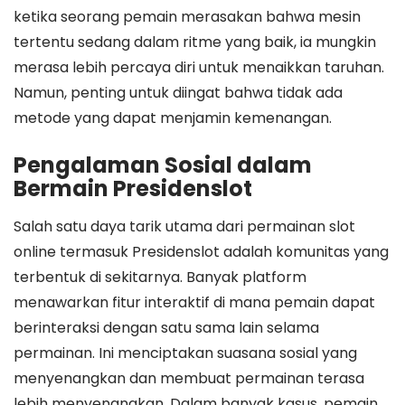
ketika seorang pemain merasakan bahwa mesin
tertentu sedang dalam ritme yang baik, ia mungkin
merasa lebih percaya diri untuk menaikkan taruhan.
Namun, penting untuk diingat bahwa tidak ada
metode yang dapat menjamin kemenangan.
Pengalaman Sosial dalam
Bermain Presidenslot
Salah satu daya tarik utama dari permainan slot
online termasuk Presidenslot adalah komunitas yang
terbentuk di sekitarnya. Banyak platform
menawarkan fitur interaktif di mana pemain dapat
berinteraksi dengan satu sama lain selama
permainan. Ini menciptakan suasana sosial yang
menyenangkan dan membuat permainan terasa
lebih menyenangkan. Dalam banyak kasus, pemain