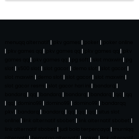
menuqq alternatif
|
pkv games
|
poker
|
poker online
|
pkv games qq
|
pkv games qq
|
pkv games qq
|
pkv
games qq
|
pkv games qq
|
pg soft
|
slot maxwin
|
pg
slot
|
x500 slot
|
slot gacor
|
demo slot
|
slot gacor
|
slot maxwin
|
demo slot
|
slot gacor
|
slot maxwin
|
slot gacor resmi
|
slot gacor hari ini
|
bandarq
|
bandarq
|
qq
|
bandarq
|
bandarq
|
bandarq
|
qq
|
qq
|
qq
|
domino99
|
domino99
|
domino99
|
bandarqq
pkv
|
bandarq
|
bandarq
|
qq
|
qq
|
qq
|
situs slot
online
|
link alternatif sbobet
|
link alternatif sbobet
|
link alternatif sbobet
|
judi bola terpercaya
|
murniqq
alternatif
|
hematqq alternatif
|
poker
|
link alternatif