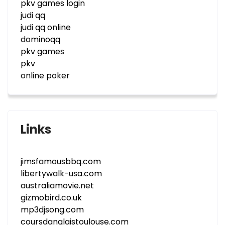
pkv games login
judi qq
judi qq online
dominoqq
pkv games
pkv
online poker
Links
jimsfamousbbq.com
libertywalk-usa.com
australiamovie.net
gizmobird.co.uk
mp3djsong.com
coursdanglaistoulouse.com