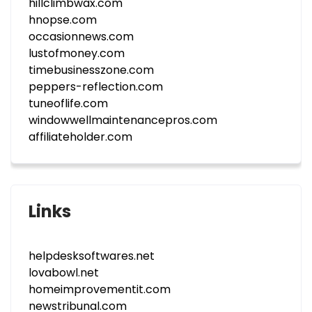
hillclimbwax.com
hnopse.com
occasionnews.com
lustofmoney.com
timebusinesszone.com
peppers-reflection.com
tuneoflife.com
windowwellmaintenancepros.com
affiliateholder.com
Links
helpdesksoftwares.net
lovabowl.net
homeimprovementit.com
newstribunal.com