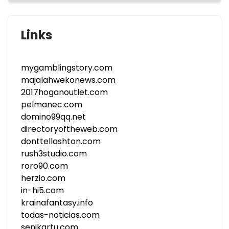
Links
mygamblingstory.com
majalahwekonews.com
2017hoganoutlet.com
pelmanec.com
domino99qq.net
directoryoftheweb.com
donttellashton.com
rush3studio.com
roro90.com
herzio.com
in-hi5.com
krainafantasy.info
todas-noticias.com
senikartu.com