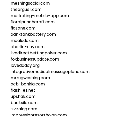
meshingsocial.com
thearguer.com
marketing-mobile-app.com
floralpunchcraft.com
fiasone.com
danktankbattery.com
mealudo.com
charlie-day.com
livedirectbettingpoker.com
foxbusinessupdate.com
lovedaddy.org
integrativemedicalmassageplano.com
mrrugwashing.com
acb-bankia.com
flash-es.net
upshak.com
backsilo.com
siviralqq.com
impressionresorthoian.com