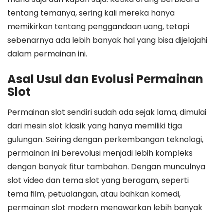
tentang temanya, sering kali mereka hanya
memikirkan tentang penggandaan uang, tetapi
sebenarnya ada lebih banyak hal yang bisa dijelajahi
dalam permainan ini.
Asal Usul dan Evolusi Permainan
Slot
Permainan slot sendiri sudah ada sejak lama, dimulai
dari mesin slot klasik yang hanya memiliki tiga
gulungan. Seiring dengan perkembangan teknologi,
permainan ini berevolusi menjadi lebih kompleks
dengan banyak fitur tambahan. Dengan munculnya
slot video dan tema slot yang beragam, seperti
tema film, petualangan, atau bahkan komedi,
permainan slot modern menawarkan lebih banyak