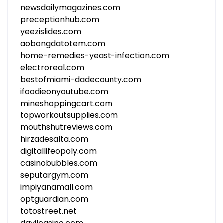
newsdailymagazines.com
preceptionhub.com
yeezislides.com
aobongdatotem.com
home-remedies-yeast-infection.com
electroreal.com
bestofmiami-dadecounty.com
ifoodieonyoutube.com
mineshoppingcart.com
topworkoutsupplies.com
mouthshutreviews.com
hirzadesalta.com
digitallifeopoly.com
casinobubbles.com
seputargym.com
impiyanamall.com
optguardian.com
totostreet.net
davilcasino.com