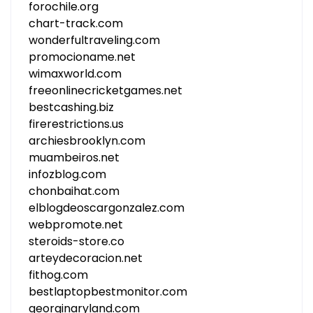
forochile.org
chart-track.com
wonderfultraveling.com
promocioname.net
wimaxworld.com
freeonlinecricketgames.net
bestcashing.biz
firerestrictions.us
archiesbrooklyn.com
muambeiros.net
infozblog.com
chonbaihat.com
elblogdeoscargonzalez.com
webpromote.net
steroids-store.co
arteydecoracion.net
fithog.com
bestlaptopbestmonitor.com
georginaryland.com