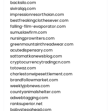
backsilo.com
siviralqq.com
impressionresorthoian.com
bestfreakingclothesever.com
falling-film-evaporator.com
sumuslawfirm.com
nursingprowriters.com
greenmountainthreadwear.com
acutedispensary.com
sattamatkanewsblog.com
cryptocurrencytradingcn.com
totowaz.com
charlestonwipesettlement.com
brandfollowmarket.com
weeklyjobnews.com
countyanimalshelter.com
adwebtagging.com
ranksuperior.net
babystepahead.com