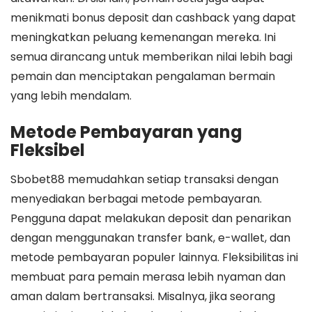
menikmati bonus deposit dan cashback yang dapat
meningkatkan peluang kemenangan mereka. Ini
semua dirancang untuk memberikan nilai lebih bagi
pemain dan menciptakan pengalaman bermain
yang lebih mendalam.
Metode Pembayaran yang
Fleksibel
Sbobet88 memudahkan setiap transaksi dengan
menyediakan berbagai metode pembayaran.
Pengguna dapat melakukan deposit dan penarikan
dengan menggunakan transfer bank, e-wallet, dan
metode pembayaran populer lainnya. Fleksibilitas ini
membuat para pemain merasa lebih nyaman dan
aman dalam bertransaksi. Misalnya, jika seorang