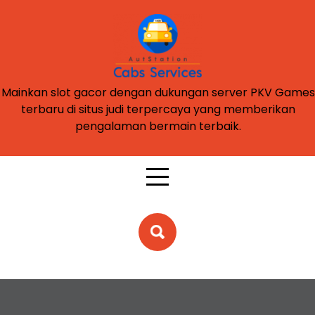
Skip
to
content
Mainkan slot gacor dengan dukungan server PKV Games
terbaru di situs judi terpercaya yang memberikan
pengalaman bermain terbaik.