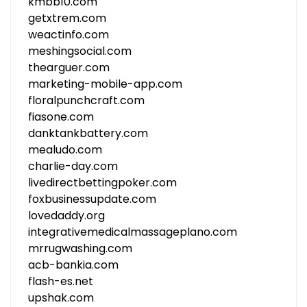
kmbb10.com
getxtrem.com
weactinfo.com
meshingsocial.com
thearguer.com
marketing-mobile-app.com
floralpunchcraft.com
fiasone.com
danktankbattery.com
mealudo.com
charlie-day.com
livedirectbettingpoker.com
foxbusinessupdate.com
lovedaddy.org
integrativemedicalmassageplano.com
mrrugwashing.com
acb-bankia.com
flash-es.net
upshak.com