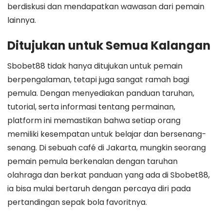
berdiskusi dan mendapatkan wawasan dari pemain
lainnya.
Ditujukan untuk Semua Kalangan
Sbobet88 tidak hanya ditujukan untuk pemain
berpengalaman, tetapi juga sangat ramah bagi
pemula. Dengan menyediakan panduan taruhan,
tutorial, serta informasi tentang permainan,
platform ini memastikan bahwa setiap orang
memiliki kesempatan untuk belajar dan bersenang-
senang. Di sebuah café di Jakarta, mungkin seorang
pemain pemula berkenalan dengan taruhan
olahraga dan berkat panduan yang ada di Sbobet88,
ia bisa mulai bertaruh dengan percaya diri pada
pertandingan sepak bola favoritnya.