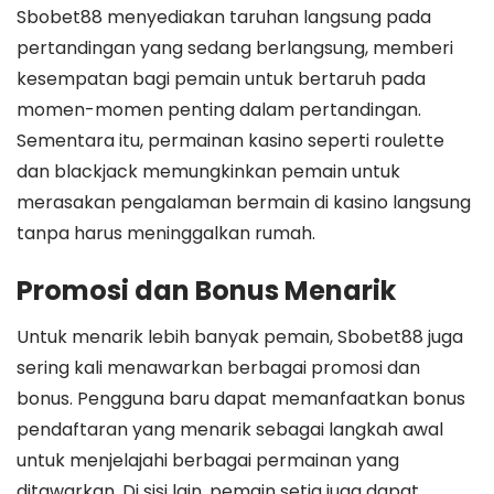
Sbobet88 menyediakan taruhan langsung pada
pertandingan yang sedang berlangsung, memberi
kesempatan bagi pemain untuk bertaruh pada
momen-momen penting dalam pertandingan.
Sementara itu, permainan kasino seperti roulette
dan blackjack memungkinkan pemain untuk
merasakan pengalaman bermain di kasino langsung
tanpa harus meninggalkan rumah.
Promosi dan Bonus Menarik
Untuk menarik lebih banyak pemain, Sbobet88 juga
sering kali menawarkan berbagai promosi dan
bonus. Pengguna baru dapat memanfaatkan bonus
pendaftaran yang menarik sebagai langkah awal
untuk menjelajahi berbagai permainan yang
ditawarkan. Di sisi lain, pemain setia juga dapat