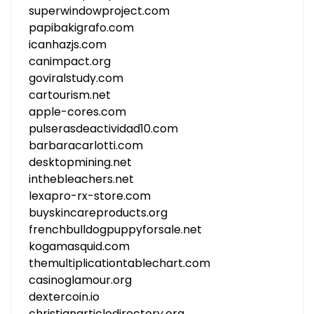
superwindowproject.com
papibakigrafo.com
icanhazjs.com
canimpact.org
goviralstudy.com
cartourism.net
apple-cores.com
pulserasdeactividad10.com
barbaracarlotti.com
desktopmining.net
inthebleachers.net
lexapro-rx-store.com
buyskincareproducts.org
frenchbulldogpuppyforsale.net
kogamasquid.com
themultiplicationtablechart.com
casinoglamour.org
dextercoin.io
christianarticledirectory.org