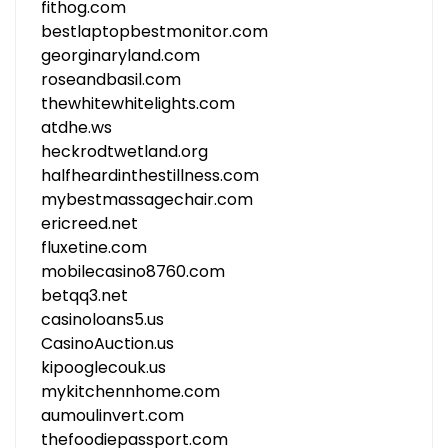
fithog.com
bestlaptopbestmonitor.com
georginaryland.com
roseandbasil.com
thewhitewhitelights.com
atdhe.ws
heckrodtwetland.org
halfheardinthestillness.com
mybestmassagechair.com
ericreed.net
fluxetine.com
mobilecasino8760.com
betqq3.net
casinoloans5.us
CasinoAuction.us
kipooglecouk.us
mykitchennhome.com
aumoulinvert.com
thefoodiepassport.com