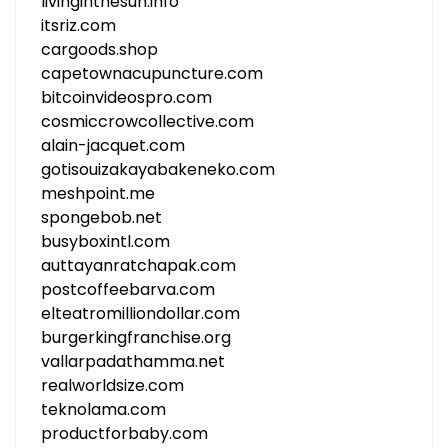
livinginthesun.info
itsriz.com
cargoods.shop
capetownacupuncture.com
bitcoinvideospro.com
cosmiccrowcollective.com
alain-jacquet.com
gotisouizakayabakeneko.com
meshpoint.me
spongebob.net
busyboxintl.com
auttayanratchapak.com
postcoffeebarva.com
elteatromilliondollar.com
burgerkingfranchise.org
vallarpadathamma.net
realworldsize.com
teknolama.com
productforbaby.com