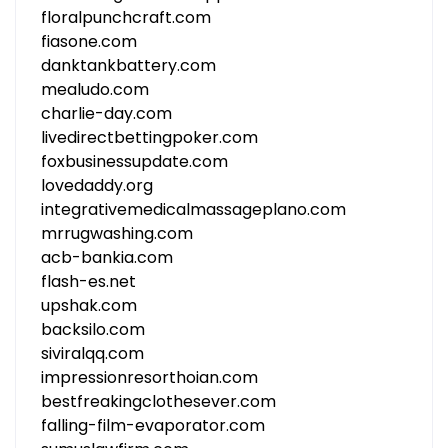
floralpunchcraft.com
fiasone.com
danktankbattery.com
mealudo.com
charlie-day.com
livedirectbettingpoker.com
foxbusinessupdate.com
lovedaddy.org
integrativemedicalmassageplano.com
mrrugwashing.com
acb-bankia.com
flash-es.net
upshak.com
backsilo.com
siviralqq.com
impressionresorthoian.com
bestfreakingclothesever.com
falling-film-evaporator.com