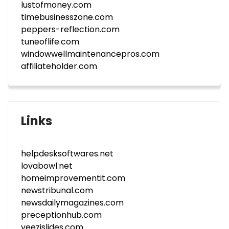
lustofmoney.com
timebusinesszone.com
peppers-reflection.com
tuneoflife.com
windowwellmaintenancepros.com
affiliateholder.com
Links
helpdesksoftwares.net
lovabowl.net
homeimprovementit.com
newstribunal.com
newsdailymagazines.com
preceptionhub.com
yeezislides.com