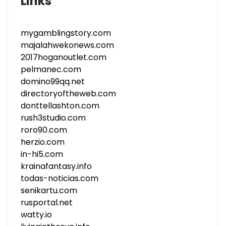
Links
mygamblingstory.com
majalahwekonews.com
2017hoganoutlet.com
pelmanec.com
domino99qq.net
directoryoftheweb.com
donttellashton.com
rush3studio.com
roro90.com
herzio.com
in-hi5.com
krainafantasy.info
todas-noticias.com
senikartu.com
rusportal.net
watty.io