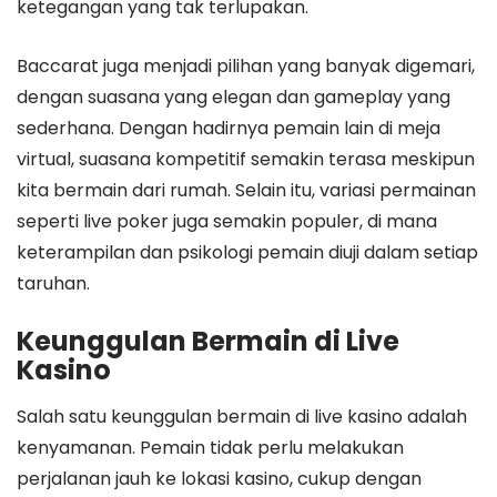
ketegangan yang tak terlupakan.
Baccarat juga menjadi pilihan yang banyak digemari,
dengan suasana yang elegan dan gameplay yang
sederhana. Dengan hadirnya pemain lain di meja
virtual, suasana kompetitif semakin terasa meskipun
kita bermain dari rumah. Selain itu, variasi permainan
seperti live poker juga semakin populer, di mana
keterampilan dan psikologi pemain diuji dalam setiap
taruhan.
Keunggulan Bermain di Live
Kasino
Salah satu keunggulan bermain di live kasino adalah
kenyamanan. Pemain tidak perlu melakukan
perjalanan jauh ke lokasi kasino, cukup dengan