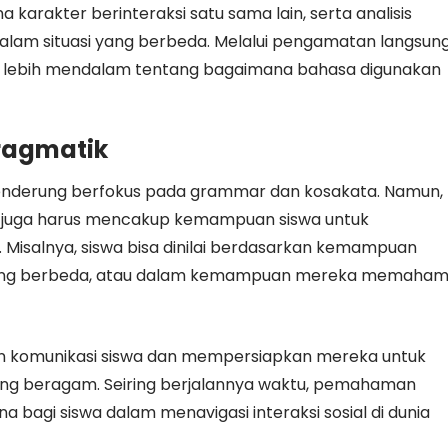
karakter berinteraksi satu sama lain, serta analisis
lam situasi yang berbeda. Melalui pengamatan langsung
ebih mendalam tentang bagaimana bahasa digunakan
ragmatik
 cenderung berfokus pada grammar dan kosakata. Namun,
n juga harus mencakup kemampuan siswa untuk
Misalnya, siswa bisa dinilai berdasarkan kemampuan
l yang berbeda, atau dalam kemampuan mereka memaham
an komunikasi siswa dan mempersiapkan mereka untuk
 yang beragam. Seiring berjalannya waktu, pemahaman
 bagi siswa dalam menavigasi interaksi sosial di dunia