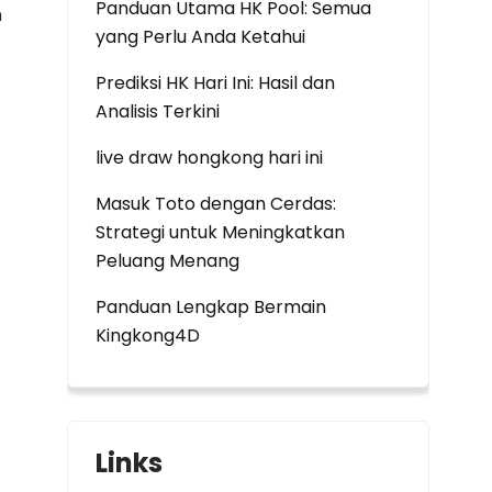
Panduan Utama HK Pool: Semua
n
yang Perlu Anda Ketahui
Prediksi HK Hari Ini: Hasil dan
Analisis Terkini
live draw hongkong hari ini
Masuk Toto dengan Cerdas:
Strategi untuk Meningkatkan
Peluang Menang
Panduan Lengkap Bermain
Kingkong4D
Links