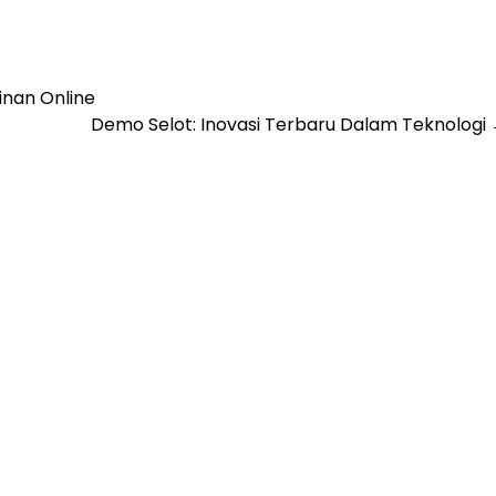
nan Online
Demo Selot: Inovasi Terbaru Dalam Teknologi