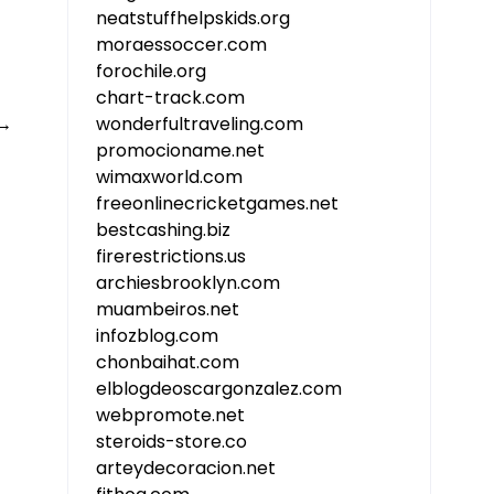
neatstuffhelpskids.org
moraessoccer.com
forochile.org
chart-track.com
→
wonderfultraveling.com
promocioname.net
wimaxworld.com
freeonlinecricketgames.net
bestcashing.biz
firerestrictions.us
archiesbrooklyn.com
muambeiros.net
infozblog.com
chonbaihat.com
elblogdeoscargonzalez.com
webpromote.net
steroids-store.co
arteydecoracion.net