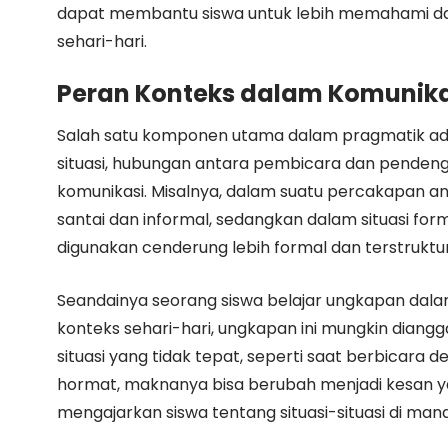
dapat membantu siswa untuk lebih memahami da
sehari-hari.
Peran Konteks dalam Komunika
Salah satu komponen utama dalam pragmatik ada
situasi, hubungan antara pembicara dan pendeng
komunikasi. Misalnya, dalam suatu percakapan 
santai dan informal, sedangkan dalam situasi for
digunakan cenderung lebih formal dan terstruktur
Seandainya seorang siswa belajar ungkapan dalam
konteks sehari-hari, ungkapan ini mungkin diang
situasi yang tidak tepat, seperti saat berbicara
hormat, maknanya bisa berubah menjadi kesan yang
mengajarkan siswa tentang situasi-situasi di ma