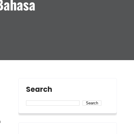
Bahasa
Search
Search
n