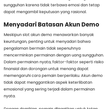
sungguhan karena tidak terbawa emosi dan tetap
dapat mengambil keputusan yang rasional.
Menyadari Batasan Akun Demo
Meskipun slot akun demo menawarkan banyak
keuntungan, penting untuk menyadari bahwa
pengalaman bermain tidak sepenuhnya
mencerminkan permainan dengan uang sungguhan.
Dalam permainan nyata, faktor-faktor seperti risiko
finansial dan dorongan untuk menang dapat
memengaruhi cara pemain berperilaku. Akun demo
tidak dapat menggantikan aspek keterlibatan
emosional yang sering terjadi dalam permainan
nyata.
Dengan demikian, pemain diingatkan untuk tetap