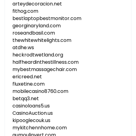
arteydecoracion.net
fithog.com
bestlaptopbestmonitor.com
georginaryland.com
roseandbasil.com
thewhitewhitelights.com
atdhe.ws
heckrodtwetland.org
halfheardinthestillness.com
mybestmassagechair.com
ericreed.net
fluxetine.com
mobilecasino8760.com
betqq3.net
casinoloans5.us
CasinoAuction.us
kipooglecouk.us
mykitchennhome.com
aumoulinvert.com