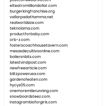
elteatromilliondollar.com
burgerkingfranchise.org
vallarpadathamma.net
realworldsize.com
teknolama.com
productforbaby.com
orb-z.com
fosterscoachhousetavern.com
mesasdecultivoonline.com
boilersnbits.com
latestviralpost.com
newfreearticle.com
blitzpowerusa.com
gardenofeaten.com
hycys05.com
onemoremilerunning.com
snowboardsteez.com
instagrambioforgirls.com