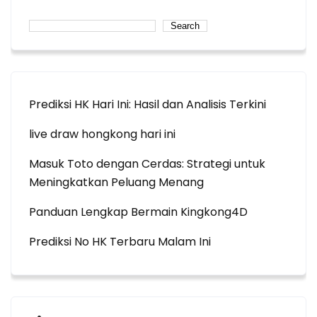
Search
Prediksi HK Hari Ini: Hasil dan Analisis Terkini
live draw hongkong hari ini
Masuk Toto dengan Cerdas: Strategi untuk
Meningkatkan Peluang Menang
Panduan Lengkap Bermain Kingkong4D
Prediksi No HK Terbaru Malam Ini