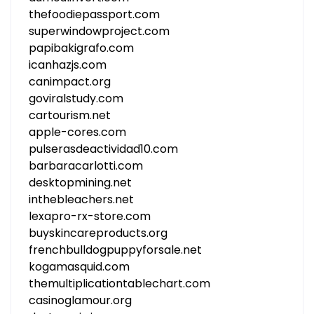
thefoodiepassport.com
superwindowproject.com
papibakigrafo.com
icanhazjs.com
canimpact.org
goviralstudy.com
cartourism.net
apple-cores.com
pulserasdeactividad10.com
barbaracarlotti.com
desktopmining.net
inthebleachers.net
lexapro-rx-store.com
buyskincareproducts.org
frenchbulldogpuppyforsale.net
kogamasquid.com
themultiplicationtablechart.com
casinoglamour.org