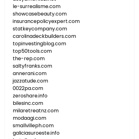
le-surrealisme.com
showcasebeauty.com
insurancepolicyexpert.com
statkeycompany.com
carolinadeckbuilders.com
topinvestingblog.com
top50tools.com
the-rep.com
saltyfranks.com
annerani.com
jazzatude.com
0022pa.com
zeroshare.info
bilesinc.com
milaretreatnz.com
modaagi.com
smallvilleph.com
galiciasuroeste.info