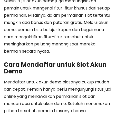
Selain itu, slot akun demo juga memungkinkan
pemain untuk mengenal fitur-fitur khusus dari setiap
permainan. Misalnya, dalam permainan slot tertentu
mungkin ada bonus dan putaran gratis. Melalui akun
demo, pemain bisa belajar kapan dan bagaimana
cara mengaktifkan fitur-fitur tersebut untuk
meningkatkan peluang menang saat mereka
bermain secara nyata.
Cara Mendaftar untuk Slot Akun
Demo
Mendaftar untuk akun demo biasanya cukup mudah
dan cepat. Pemain hanya perlu mengunjungi situs judi
online yang menawarkan permainan slot dan
mencari opsi untuk akun demo. Setelah menemukan
pilihan tersebut, pemain biasanya hanya