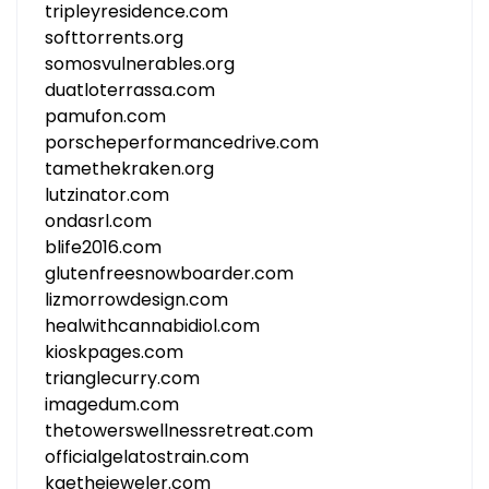
tripleyresidence.com
softtorrents.org
somosvulnerables.org
duatloterrassa.com
pamufon.com
porscheperformancedrive.com
tamethekraken.org
lutzinator.com
ondasrl.com
blife2016.com
glutenfreesnowboarder.com
lizmorrowdesign.com
healwithcannabidiol.com
kioskpages.com
trianglecurry.com
imagedum.com
thetowerswellnessretreat.com
officialgelatostrain.com
kaethejeweler.com