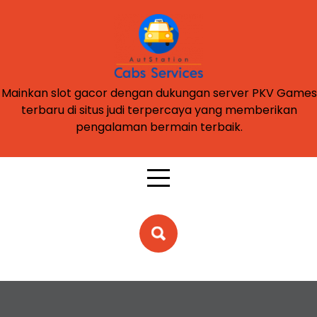
Skip
to
content
Mainkan slot gacor dengan dukungan server PKV Games
terbaru di situs judi terpercaya yang memberikan
pengalaman bermain terbaik.