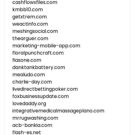
cashflowxfiles.com
kmbb10.com
getxtrem.com
weactinfo.com
meshingsocial.com
thearguer.com
marketing-mobile-app.com
floralpunchcraft.com
fiasone.com
danktankbattery.com
mealudo.com
charlie-day.com
livedirectbettingpoker.com
foxbusinessupdate.com
lovedaddy.org
integrativemedicalmassageplano.com
mrrugwashing.com
acb-bankia.com
flash-es.net