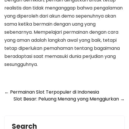
realistis dan tidak menganggap bahwa pengalaman
yang diperoleh dari akun demo sepenuhnya akan
sama ketika bermain dengan uang yang
sebenarnya. Mempelajari permainan dengan cara
yang aman adalah langkah awal yang baik, tetapi
tetap diperlukan pemahaman tentang bagaimana
beradaptasi saat memasuki dunia perjudian yang
sesungguhnya.
Post
←
Permainan Slot Terpopuler di Indonesia
Slot Besar: Peluang Menang yang Menggiurkan
→
navigation
Search