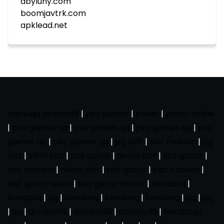
abyluny.com
boomjavtrk.com
apklead.net
menuqq alternatif
|
pkv games
|
poker
|
poker online
|
pkv games qq
|
pkv games qq
|
pkv games qq
|
pkv
games qq
|
pkv games qq
|
pg soft
|
slot maxwin
|
pg
slot
|
x500 slot
|
slot gacor
|
demo slot
|
slot gacor
|
slot maxwin
|
demo slot
|
slot gacor
|
slot maxwin
|
slot gacor resmi
|
slot gacor hari ini
|
bandarq
|
bandarq
|
qq
|
bandarq
|
bandarq
|
bandarq
|
qq
|
qq
|
qq
|
domino99
|
domino99
|
domino99
|
bandarqq