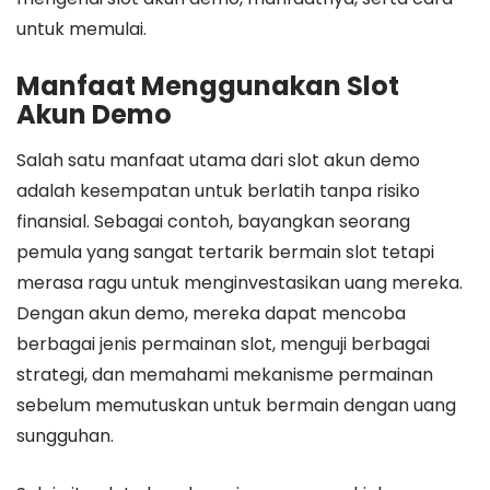
untuk memulai.
Manfaat Menggunakan Slot
Akun Demo
Salah satu manfaat utama dari slot akun demo
adalah kesempatan untuk berlatih tanpa risiko
finansial. Sebagai contoh, bayangkan seorang
pemula yang sangat tertarik bermain slot tetapi
merasa ragu untuk menginvestasikan uang mereka.
Dengan akun demo, mereka dapat mencoba
berbagai jenis permainan slot, menguji berbagai
strategi, dan memahami mekanisme permainan
sebelum memutuskan untuk bermain dengan uang
sungguhan.