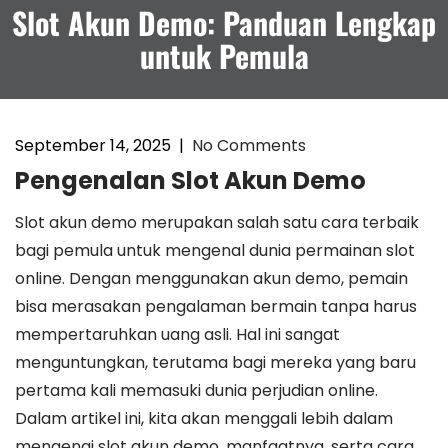
Slot Akun Demo: Panduan Lengkap
untuk Pemula
September 14, 2025
|
No Comments
Pengenalan Slot Akun Demo
Slot akun demo merupakan salah satu cara terbaik
bagi pemula untuk mengenal dunia permainan slot
online. Dengan menggunakan akun demo, pemain
bisa merasakan pengalaman bermain tanpa harus
mempertaruhkan uang asli. Hal ini sangat
menguntungkan, terutama bagi mereka yang baru
pertama kali memasuki dunia perjudian online.
Dalam artikel ini, kita akan menggali lebih dalam
mengenai slot akun demo, manfaatnya, serta cara