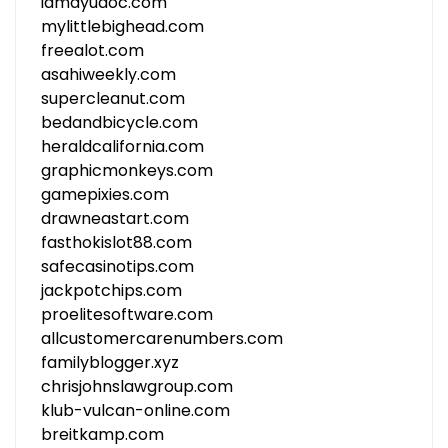
iamayudoc.com
mylittlebighead.com
freealot.com
asahiweekly.com
supercleanut.com
bedandbicycle.com
heraldcalifornia.com
graphicmonkeys.com
gamepixies.com
drawneastart.com
fasthokislot88.com
safecasinotips.com
jackpotchips.com
proelitesoftware.com
allcustomercarenumbers.com
familyblogger.xyz
chrisjohnslawgroup.com
klub-vulcan-online.com
breitkamp.com