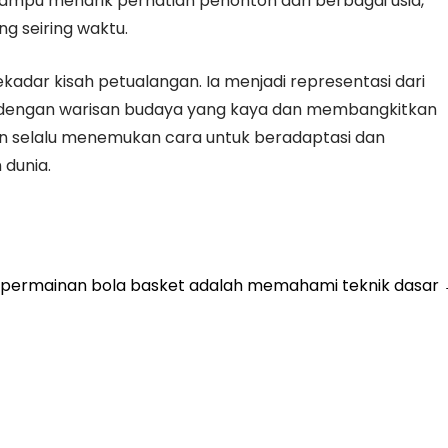
mampu menarik perhatian penonton dari berbagai usia,
g seiring waktu.
sekadar kisah petualangan. Ia menjadi representasi dari
ta dengan warisan budaya yang kaya dan membangkitkan
 akan selalu menemukan cara untuk beradaptasi dan
 dunia.
 permainan bola basket adalah memahami teknik dasar