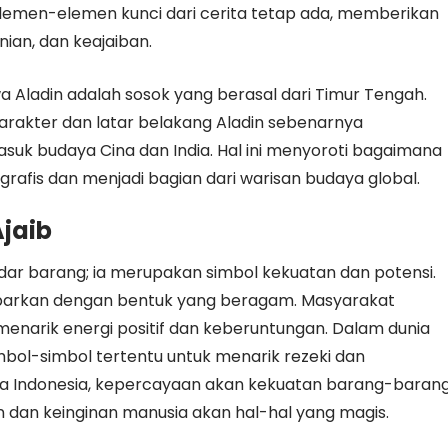
elemen-elemen kunci dari cerita tetap ada, memberikan
an, dan keajaiban.
 Aladin adalah sosok yang berasal dari Timur Tengah.
akter dan latar belakang Aladin sebenarnya
k budaya Cina dan India. Hal ini menyoroti bagaimana
rafis dan menjadi bagian dari warisan budaya global.
jaib
adar barang; ia merupakan simbol kekuatan dan potensi.
ambarkan dengan bentuk yang beragam. Masyarakat
 menarik energi positif dan keberuntungan. Dalam dunia
mbol-simbol tertentu untuk menarik rezeki dan
a Indonesia, kepercayaan akan kekuatan barang-baran
 dan keinginan manusia akan hal-hal yang magis.