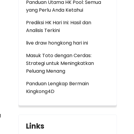
Panduan Utama HK Pool: Semua
yang Perlu Anda Ketahui
Prediksi HK Hari Ini: Hasil dan
Analisis Terkini
live draw hongkong hari ini
Masuk Toto dengan Cerdas:
Strategi untuk Meningkatkan
Peluang Menang
Panduan Lengkap Bermain
Kingkong4D
g
Links