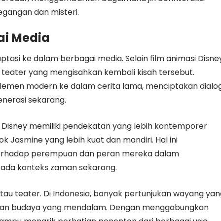
egangan dan misteri.
ai Media
aptasi ke dalam berbagai media. Selain film animasi Disne
n teater yang mengisahkan kembali kisah tersebut.
elemen modern ke dalam cerita lama, menciptakan dialo
enerasi sekarang.
oleh Disney memiliki pendekatan yang lebih kontemporer
Jasmine yang lebih kuat dan mandiri. Hal ini
rhadap perempuan dan peran mereka dalam
 pada konteks zaman sekarang.
 atau teater. Di Indonesia, banyak pertunjukan wayang ya
alaman budaya yang mendalam. Dengan menggabungkan