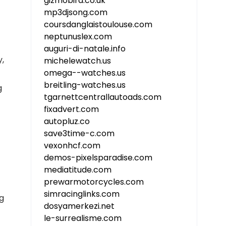
gizmobird.co.uk
mp3djsong.com
coursdanglaistoulouse.com
neptunuslex.com
auguri-di-natale.info
y,
michelewatch.us
omega--watches.us
breitling-watches.us
g
tgarnettcentrallautoads.com
fixadvert.com
autopluz.co
save3time-c.com
vexonhcf.com
demos-pixelsparadise.com
mediatitude.com
prewarmotorcycles.com
simracinglinks.com
ng
dosyamerkezi.net
le-surrealisme.com