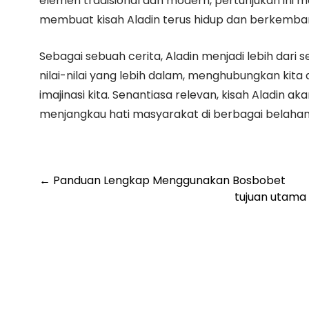
elemen tradisional dan modern, pertunjukan ini 
membuat kisah Aladin terus hidup dan berkemban
Sebagai sebuah cerita, Aladin menjadi lebih dari 
nilai-nilai yang lebih dalam, menghubungkan ki
imajinasi kita. Senantiasa relevan, kisah Aladin
menjangkau hati masyarakat di berbagai belahan
Post
←
Panduan Lengkap Menggunakan Bosbobet
tujuan utama
navigation