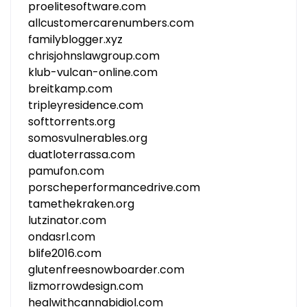
proelitesoftware.com
allcustomercarenumbers.com
familyblogger.xyz
chrisjohnslawgroup.com
klub-vulcan-online.com
breitkamp.com
tripleyresidence.com
softtorrents.org
somosvulnerables.org
duatloterrassa.com
pamufon.com
porscheperformancedrive.com
tamethekraken.org
lutzinator.com
ondasrl.com
blife2016.com
glutenfreesnowboarder.com
lizmorrowdesign.com
healwithcannabidiol.com