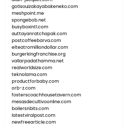
gotisouizakayabakeneko.com
meshpoint.me
spongebob.net
busyboxintl.com
auttayanratchapak.com
postcoffeebarva.com
elteatromilliondollar.com
burgerkingfranchise.org
vallarpadathamma.net
realworldsize.com
teknolama.com
productforbaby.com
orb-z.com
fosterscoachhousetavern.com
mesasdecultivoonline.com
boilersnbits.com
latestviralpost.com
newfreearticle.com