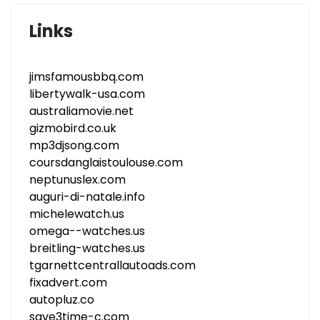
Links
jimsfamousbbq.com
libertywalk-usa.com
australiamovie.net
gizmobird.co.uk
mp3djsong.com
coursdanglaistoulouse.com
neptunuslex.com
auguri-di-natale.info
michelewatch.us
omega--watches.us
breitling-watches.us
tgarnettcentrallautoads.com
fixadvert.com
autopluz.co
save3time-c.com