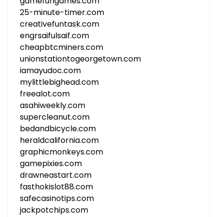
gamefungames.com
25-minute-timer.com
creativefuntask.com
engrsaifulsaif.com
cheapbtcminers.com
unionstationtogeorgetown.com
iamayudoc.com
mylittlebighead.com
freealot.com
asahiweekly.com
supercleanut.com
bedandbicycle.com
heraldcalifornia.com
graphicmonkeys.com
gamepixies.com
drawneastart.com
fasthokislot88.com
safecasinotips.com
jackpotchips.com