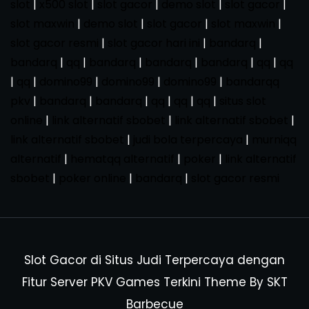
slot
|
x500 slot
|
slot gacor
|
demo slot
|
slot gacor
|
slot maxwin
|
demo slot
|
slot gacor
|
slot maxwin
|
slot gacor resmi
|
slot gacor hari ini
|
bandarq
|
bandarq
|
qq
|
bandarq
|
bandarq
|
bandarq
|
qq
|
qq
|
qq
|
domino99
|
domino99
|
domino99
|
bandarqq
pkv
|
bandarq
|
bandarq
|
qq
|
qq
|
qq
|
situs slot
online
|
link alternatif sbobet
|
link alternatif sbobet
|
link alternatif sbobet
|
judi bola terpercaya
|
murniqq
alternatif
|
hematqq alternatif
|
poker
|
link alternatif
sbobet
|
poker online
|
bandarq
|
slot gacor resmi
Slot Gacor di Situs Judi Terpercaya dengan
Fitur Server PKV Games Terkini Theme By SKT
Barbecue