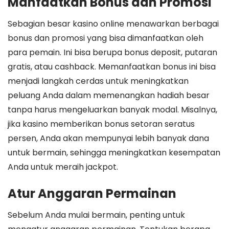
Manfaatkan Bonus dan Promosi
Sebagian besar kasino online menawarkan berbagai
bonus dan promosi yang bisa dimanfaatkan oleh
para pemain. Ini bisa berupa bonus deposit, putaran
gratis, atau cashback. Memanfaatkan bonus ini bisa
menjadi langkah cerdas untuk meningkatkan
peluang Anda dalam memenangkan hadiah besar
tanpa harus mengeluarkan banyak modal. Misalnya,
jika kasino memberikan bonus setoran seratus
persen, Anda akan mempunyai lebih banyak dana
untuk bermain, sehingga meningkatkan kesempatan
Anda untuk meraih jackpot.
Atur Anggaran Permainan
Sebelum Anda mulai bermain, penting untuk