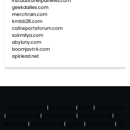
instadatahelpainews.com
geekdailies.com
merchrain.com
kmbb28.com
callreportsforum.com
sokmilya.com
abyluny.com
boomjavtrk.com
apklead.net
menuqq alternatif
|
pkv games
|
poker
|
poker online
|
pkv games qq
|
pkv games qq
|
pkv games qq
|
pkv
games qq
|
pkv games qq
|
pg soft
|
slot maxwin
|
pg