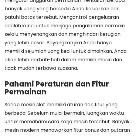
mengatur anggaran permainan. Tentukan berapa
banyak uang yang bersedia Anda keluarkan dan
patuhi batas tersebut. Mengontrol pengeluaran
adalah kunci untuk menjaga pengalaman bermain
selalu menyenangkan dan menghindari kerugian
yang lebih besar. Bayangkan jika Anda hanya
memiliki sejumlah uang kecil untuk dimainkan, Anda
akan lebih berhati-hati dalam memilih mesin dan
tidak mudah terbawa suasana.
Pahami Peraturan dan Fitur
Permainan
Setiap mesin slot memiliki aturan dan fitur yang
berbeda. Sebelum mulai bermain, luangkan waktu
untuk memahami cara kerja mesin tersebut. Banyak
mesin modern menawarkan fitur bonus dan putaran