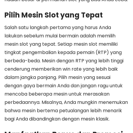
Pilih Mesin Slot yang Tepat
Salah satu langkah pertama yang harus Anda
lakukan sebelum mulai bermain adalah memilih
mesin slot yang tepat. Setiap mesin slot memiliki
tingkat pengembalian kepada pemain (RTP) yang
berbeda-beda. Mesin dengan RTP yang lebih tinggi
cenderung memberikan win rate yang lebih baik
dalam jangka panjang. Pilih mesin yang sesuai
dengan gaya bermain Anda dan jangan ragu untuk
mencoba beberapa mesin untuk merasakan
perbedaannya. Misalnya, Anda mungkin menemukan
bahwa mesin bertema petualangan lebih menarik
bagi Anda dibandingkan dengan mesin klasik.