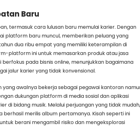
atan Baru
an, termasuk cara lulusan baru memulai karier. Dengan
agai platform baru muncul, memberikan peluang yang
tahun dua ribu empat yang memiliki keterampilan di
rm-platform ini untuk memasarkan produk atau jasa
i berfokus pada bisnis online, menunjukkan bagaimana
jalur karier yang tidak konvensional.
an yang awalnya bekerja sebagai pegawai kantoran namu
ngan dukungan platform di media sosial dan aplikasi
 di bidang musik. Melalui perjuangan yang tidak mudah
a berhasil merilis album pertamanya. Kisah seperti ini
ng untuk berani mengambil risiko dan mengeksplorasi