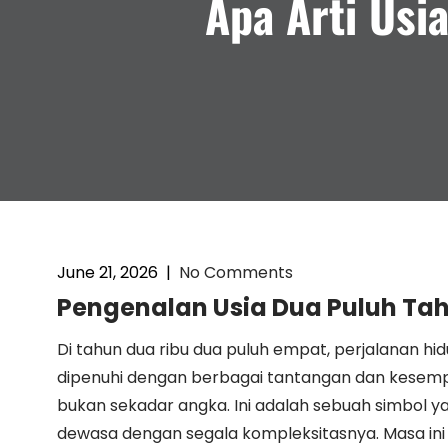
Apa Arti Usi
June 21, 2026
|
No Comments
Pengenalan Usia Dua Puluh Ta
Di tahun dua ribu dua puluh empat, perjalanan h
dipenuhi dengan berbagai tantangan dan kesempata
bukan sekadar angka. Ini adalah sebuah simbol ya
dewasa dengan segala kompleksitasnya. Masa ini