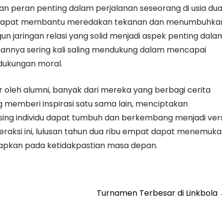
 peran penting dalam perjalanan seseorang di usia du
ti dapat membantu meredakan tekanan dan menumbuhka
n jaringan relasi yang solid menjadi aspek penting dala
nnya sering kali saling mendukung dalam mencapai
dukungan moral.
r oleh alumni, banyak dari mereka yang berbagi cerita
 memberi inspirasi satu sama lain, menciptakan
ng individu dapat tumbuh dan berkembang menjadi vers
interaksi ini, lulusan tahun dua ribu empat dapat menemuk
apkan pada ketidakpastian masa depan.
Turnamen Terbesar di Linkbola