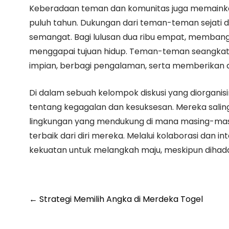
Keberadaan teman dan komunitas juga memainkan
puluh tahun. Dukungan dari teman-teman seja
semangat. Bagi lulusan dua ribu empat, membangu
menggapai tujuan hidup. Teman-teman seangkata
impian, berbagi pengalaman, serta memberikan 
Di dalam sebuah kelompok diskusi yang diorganisi
tentang kegagalan dan kesuksesan. Mereka saling
lingkungan yang mendukung di mana masing-masi
terbaik dari diri mereka. Melalui kolaborasi dan 
kekuatan untuk melangkah maju, meskipun dihad
Post
←
Strategi Memilih Angka di Merdeka Togel
navigation