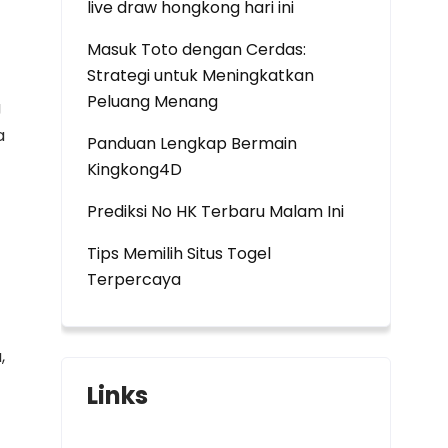
live draw hongkong hari ini
Masuk Toto dengan Cerdas:
Strategi untuk Meningkatkan
Peluang Menang
g
a
Panduan Lengkap Bermain
Kingkong4D
Prediksi No HK Terbaru Malam Ini
Tips Memilih Situs Togel
Terpercaya
,
Links