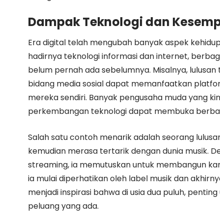
Dampak Teknologi dan Kesemp
Era digital telah mengubah banyak aspek kehidup
hadirnya teknologi informasi dan internet, berb
belum pernah ada sebelumnya. Misalnya, lulusan 
bidang media sosial dapat memanfaatkan platfo
mereka sendiri. Banyak pengusaha muda yang kin
perkembangan teknologi dapat membuka berbagai 
Salah satu contoh menarik adalah seorang lulus
kemudian merasa tertarik dengan dunia musik. De
streaming, ia memutuskan untuk membangun karier
ia mulai diperhatikan oleh label musik dan akhirny
menjadi inspirasi bahwa di usia dua puluh, penti
peluang yang ada.