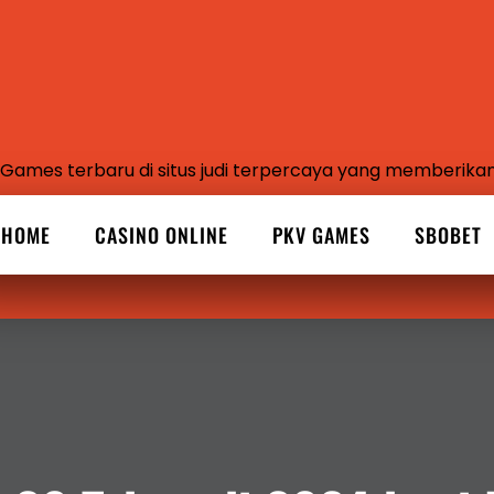
Games terbaru di situs judi terpercaya yang memberika
HOME
CASINO ONLINE
PKV GAMES
SBOBET