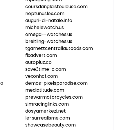
coursdanglaistoulouse.com
neptunuslex.com
auguri-di-natale.info
michelewatch.us
omega--watches.us
breitling-watches.us
tgarnettcentrallautoads.com
fixadvert.com
autopluz.co
save3time-c.com
vexonhcf.com
ia
demos-pixelsparadise.com
mediatitude.com
prewarmotorcycles.com
simracinglinks.com
dosyamerkezi.net
le-surrealisme.com
showcasebeauty.com