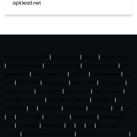
apklead.net
menuqq alternatif
|
pkv games
|
poker
|
poker online
|
pkv games qq
|
pkv games qq
|
pkv games qq
|
pkv
games qq
|
pkv games qq
|
pg soft
|
slot maxwin
|
pg
slot
|
x500 slot
|
slot gacor
|
demo slot
|
slot gacor
|
slot maxwin
|
demo slot
|
slot gacor
|
slot maxwin
|
slot gacor resmi
|
slot gacor hari ini
|
bandarq
|
bandarq
|
qq
|
bandarq
|
bandarq
|
bandarq
|
qq
|
qq
|
qq
|
domino99
|
domino99
|
domino99
|
bandarqq
pkv
|
bandarq
|
bandarq
|
qq
|
qq
|
qq
|
situs slot
online
|
link alternatif sbobet
|
link alternatif sbobet
|