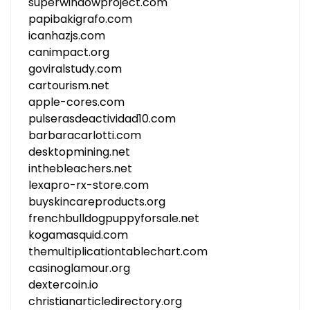
superwindowproject.com
papibakigrafo.com
icanhazjs.com
canimpact.org
goviralstudy.com
cartourism.net
apple-cores.com
pulserasdeactividad10.com
barbaracarlotti.com
desktopmining.net
inthebleachers.net
lexapro-rx-store.com
buyskincareproducts.org
frenchbulldogpuppyforsale.net
kogamasquid.com
themultiplicationtablechart.com
casinoglamour.org
dextercoin.io
christianarticledirectory.org