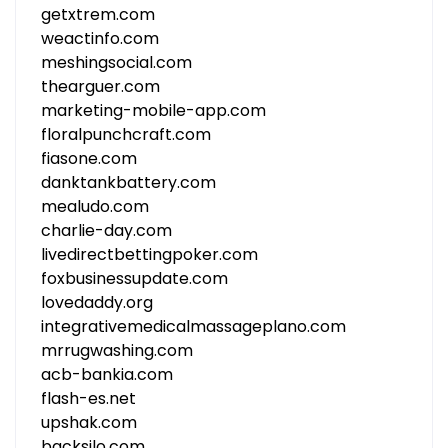
getxtrem.com
weactinfo.com
meshingsocial.com
thearguer.com
marketing-mobile-app.com
floralpunchcraft.com
fiasone.com
danktankbattery.com
mealudo.com
charlie-day.com
livedirectbettingpoker.com
foxbusinessupdate.com
lovedaddy.org
integrativemedicalmassageplano.com
mrrugwashing.com
acb-bankia.com
flash-es.net
upshak.com
backsilo.com