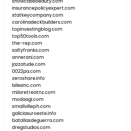
showcasebeauty.com
insurancepolicyexpert.com
statkeycompany.com
carolinadeckbuilders.com
topinvestingblog.com
top50tools.com
the-rep.com
saltyfranks.com
annerani.com
jazzatude.com
0022pa.com
zeroshare.info
bilesinc.com
milaretreatnz.com
modaagi.com
smallvilleph.com
galiciasuroeste.info
batallasdeguerra.com
dregstudios.com