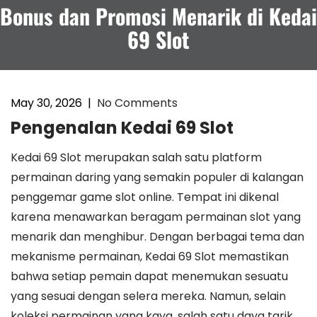
Bonus dan Promosi Menarik di Kedai
69 Slot
May 30, 2026
|
No Comments
Pengenalan Kedai 69 Slot
Kedai 69 Slot merupakan salah satu platform
permainan daring yang semakin populer di kalangan
penggemar game slot online. Tempat ini dikenal
karena menawarkan beragam permainan slot yang
menarik dan menghibur. Dengan berbagai tema dan
mekanisme permainan, Kedai 69 Slot memastikan
bahwa setiap pemain dapat menemukan sesuatu
yang sesuai dengan selera mereka. Namun, selain
koleksi permainan yang kaya, salah satu daya tarik