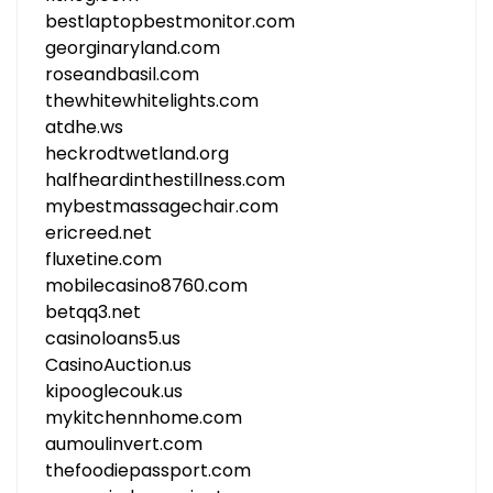
bestlaptopbestmonitor.com
georginaryland.com
roseandbasil.com
thewhitewhitelights.com
atdhe.ws
heckrodtwetland.org
halfheardinthestillness.com
mybestmassagechair.com
ericreed.net
fluxetine.com
mobilecasino8760.com
betqq3.net
casinoloans5.us
CasinoAuction.us
kipooglecouk.us
mykitchennhome.com
aumoulinvert.com
thefoodiepassport.com