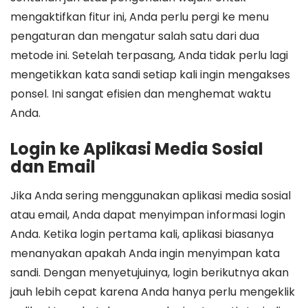
mengaktifkan fitur ini, Anda perlu pergi ke menu
pengaturan dan mengatur salah satu dari dua
metode ini. Setelah terpasang, Anda tidak perlu lagi
mengetikkan kata sandi setiap kali ingin mengakses
ponsel. Ini sangat efisien dan menghemat waktu
Anda.
Login ke Aplikasi Media Sosial
dan Email
Jika Anda sering menggunakan aplikasi media sosial
atau email, Anda dapat menyimpan informasi login
Anda. Ketika login pertama kali, aplikasi biasanya
menanyakan apakah Anda ingin menyimpan kata
sandi. Dengan menyetujuinya, login berikutnya akan
jauh lebih cepat karena Anda hanya perlu mengeklik