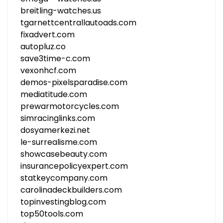
breitling-watches.us
tgarnettcentrallautoads.com
fixadvert.com
autopluz.co
save3time-c.com
vexonhcf.com
demos-pixelsparadise.com
mediatitude.com
prewarmotorcycles.com
simracinglinks.com
dosyamerkezi.net
le-surrealisme.com
showcasebeauty.com
insurancepolicyexpert.com
statkeycompany.com
carolinadeckbuilders.com
topinvestingblog.com
top50tools.com