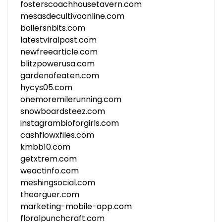
fosterscoachhousetavern.com
mesasdecultivoonline.com
boilersnbits.com
latestviralpost.com
newfreearticle.com
blitzpowerusa.com
gardenofeaten.com
hycys05.com
onemoremilerunning.com
snowboardsteez.com
instagrambioforgirls.com
cashflowxfiles.com
kmbb10.com
getxtrem.com
weactinfo.com
meshingsocial.com
thearguer.com
marketing-mobile-app.com
floralpunchcraft.com