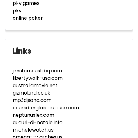
pkv games
pkv
online poker
Links
jimsfamousbbq.com
libertywalk-usa.com
australiamovie.net
gizmobird.co.uk
mp3djsong.com
coursdanglaistoulouse.com
neptunuslex.com
auguri-di-natale.info
michelewatch.us
omega--watches.us