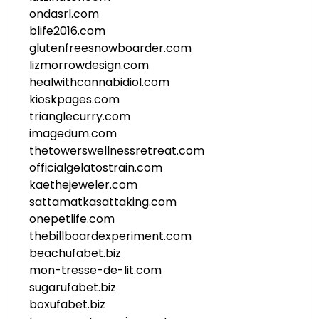
ondasrl.com
blife2016.com
glutenfreesnowboarder.com
lizmorrowdesign.com
healwithcannabidiol.com
kioskpages.com
trianglecurry.com
imagedum.com
thetowerswellnessretreat.com
officialgelatostrain.com
kaethejeweler.com
sattamatkasattaking.com
onepetlife.com
thebillboardexperiment.com
beachufabet.biz
mon-tresse-de-lit.com
sugarufabet.biz
boxufabet.biz