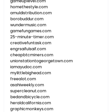
gameuplevel.com
homethestyle.com
amuldistribution.com
borobuddur.com
wundermusic.com
gamefungames.com
25-minute-timer.com
creativefuntask.com
engrsaifulsaif.com
cheapbtcminers.com
unionstationtogeorgetown.com
iamayudoc.com
mylittlebighead.com
freealot.com
asahiweekly.com
supercleanut.com
bedandbicycle.com
heraldcalifornia.com
graphicmonkeys.com