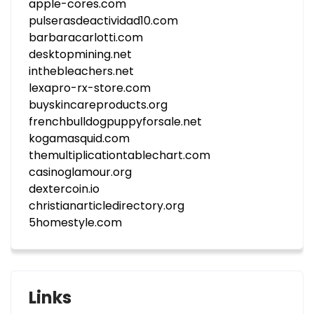
apple-cores.com
pulserasdeactividad10.com
barbaracarlotti.com
desktopmining.net
inthebleachers.net
lexapro-rx-store.com
buyskincareproducts.org
frenchbulldogpuppyforsale.net
kogamasquid.com
themultiplicationtablechart.com
casinoglamour.org
dextercoin.io
christianarticledirectory.org
5homestyle.com
Links