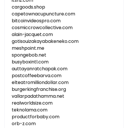
itsriz.com
cargoods.shop
capetownacupuncture.com
bitcoinvideospro.com
cosmiccrowcollective.com
alain-jacquet.com
gotisouizakayabakeneko.com
meshpoint.me
spongebob.net
busyboxintl.com
auttayanratchapak.com
postcoffeebarva.com
elteatromilliondollar.com
burgerkingfranchise.org
vallarpadathamma.net
realworldsize.com
teknolama.com
productforbaby.com
orb-z.com