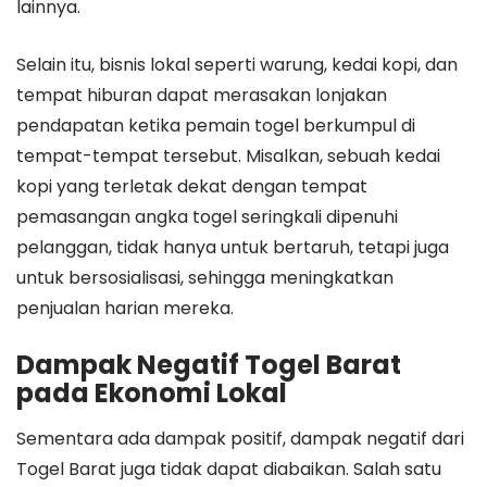
lainnya.
Selain itu, bisnis lokal seperti warung, kedai kopi, dan
tempat hiburan dapat merasakan lonjakan
pendapatan ketika pemain togel berkumpul di
tempat-tempat tersebut. Misalkan, sebuah kedai
kopi yang terletak dekat dengan tempat
pemasangan angka togel seringkali dipenuhi
pelanggan, tidak hanya untuk bertaruh, tetapi juga
untuk bersosialisasi, sehingga meningkatkan
penjualan harian mereka.
Dampak Negatif Togel Barat
pada Ekonomi Lokal
Sementara ada dampak positif, dampak negatif dari
Togel Barat juga tidak dapat diabaikan. Salah satu