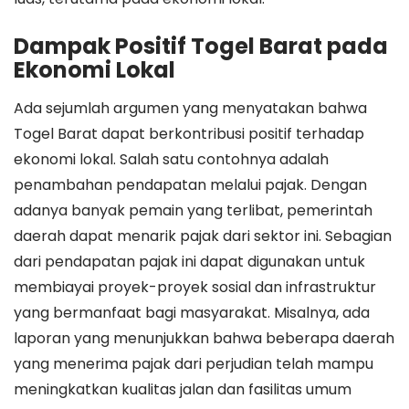
Dampak Positif Togel Barat pada
Ekonomi Lokal
Ada sejumlah argumen yang menyatakan bahwa
Togel Barat dapat berkontribusi positif terhadap
ekonomi lokal. Salah satu contohnya adalah
penambahan pendapatan melalui pajak. Dengan
adanya banyak pemain yang terlibat, pemerintah
daerah dapat menarik pajak dari sektor ini. Sebagian
dari pendapatan pajak ini dapat digunakan untuk
membiayai proyek-proyek sosial dan infrastruktur
yang bermanfaat bagi masyarakat. Misalnya, ada
laporan yang menunjukkan bahwa beberapa daerah
yang menerima pajak dari perjudian telah mampu
meningkatkan kualitas jalan dan fasilitas umum