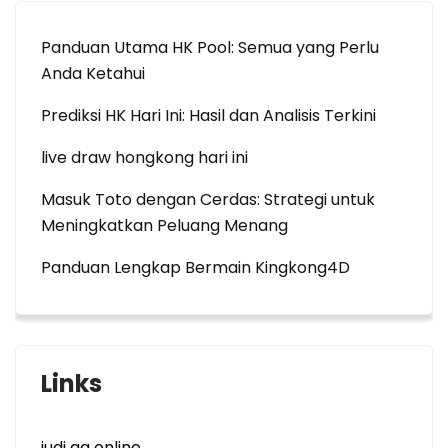
Panduan Utama HK Pool: Semua yang Perlu
Anda Ketahui
Prediksi HK Hari Ini: Hasil dan Analisis Terkini
live draw hongkong hari ini
Masuk Toto dengan Cerdas: Strategi untuk
Meningkatkan Peluang Menang
Panduan Lengkap Bermain Kingkong4D
Links
judi qq online