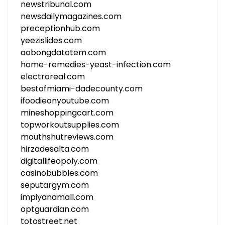
newstribunal.com
newsdailymagazines.com
preceptionhub.com
yeezislides.com
aobongdatotem.com
home-remedies-yeast-infection.com
electroreal.com
bestofmiami-dadecounty.com
ifoodieonyoutube.com
mineshoppingcart.com
topworkoutsupplies.com
mouthshutreviews.com
hirzadesalta.com
digitallifeopoly.com
casinobubbles.com
seputargym.com
impiyanamall.com
optguardian.com
totostreet.net