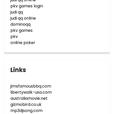
pkv games login
judi qq
judi qq online
dominoqq
pkv games
pkv
online poker
Links
jimsfamousbbq.com
libertywalk-usa.com
australiamovie.net
gizmobird.co.uk
mp3djsong.com