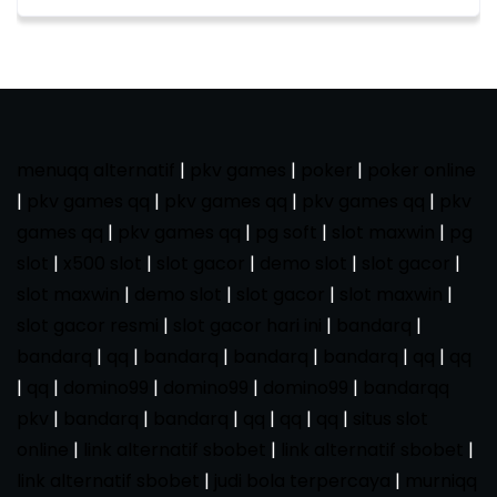
menuqq alternatif
|
pkv games
|
poker
|
poker online
|
pkv games qq
|
pkv games qq
|
pkv games qq
|
pkv
games qq
|
pkv games qq
|
pg soft
|
slot maxwin
|
pg
slot
|
x500 slot
|
slot gacor
|
demo slot
|
slot gacor
|
slot maxwin
|
demo slot
|
slot gacor
|
slot maxwin
|
slot gacor resmi
|
slot gacor hari ini
|
bandarq
|
bandarq
|
qq
|
bandarq
|
bandarq
|
bandarq
|
qq
|
qq
|
qq
|
domino99
|
domino99
|
domino99
|
bandarqq
pkv
|
bandarq
|
bandarq
|
qq
|
qq
|
qq
|
situs slot
online
|
link alternatif sbobet
|
link alternatif sbobet
|
link alternatif sbobet
|
judi bola terpercaya
|
murniqq