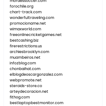
moraessoccer.com
forochile.org
chart-track.com
wonderfultraveling.com
promocioname.net
wimaxworld.com
freeonlinecricketgames.net
bestcashing.biz
firerestrictions.us
archiesbrooklyn.com
muambeiros.net
infozblog.com
chonbaihat.com
elblogdeoscargonzalez.com
webpromote.net
steroids-store.co
arteydecoracion.net
fithog.com
bestlaptopbestmonitor.com