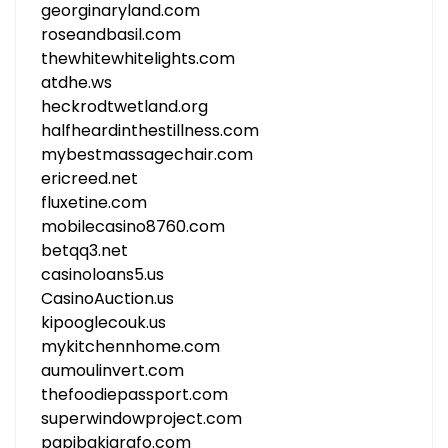
georginaryland.com
roseandbasil.com
thewhitewhitelights.com
atdhe.ws
heckrodtwetland.org
halfheardinthestillness.com
mybestmassagechair.com
ericreed.net
fluxetine.com
mobilecasino8760.com
betqq3.net
casinoloans5.us
CasinoAuction.us
kipooglecouk.us
mykitchennhome.com
aumoulinvert.com
thefoodiepassport.com
superwindowproject.com
papibakigrafo.com