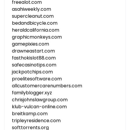
freealot.com
asahiweekly.com
supercleanut.com
bedandbicycle.com
heraldcalifornia.com
graphicmonkeys.com
gamepixies.com
drawneastart.com
fasthokislot88.com
safecasinotips.com
jackpotchips.com
proelitesoftware.com
allcustomercarenumbers.com
familyblogger.xyz
chrisjohnslawgroup.com
klub-vulcan-online.com
breitkamp.com
tripleyresidence.com
softtorrents.org