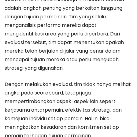
adalah langkah penting yang berkaitan langsung
dengan tujuan permainan. Tim yang selalu
menganalisis performa mereka dapat
mengidentifikasi area yang perlu diperbaiki. Dari
evaluasi tersebut, tim dapat menentukan apakah
mereka telah berjalan di jalur yang benar dalam
mencapai tujuan mereka atau perlu mengubah
strategi yang digunakan.
Dengan melakukan evaluasi, tim tidak hanya melihat
angka pada scoreboard, tetapi juga
mempertimbangkan aspek-aspek lain seperti
kerjasama antarpemain, efektivitas strategi, dan
kemajuan individu setiap pemain. Hal ini bisa
meningkatkan kesadaran dan komitmen setiap
pemain terhadap tujuan permainan.