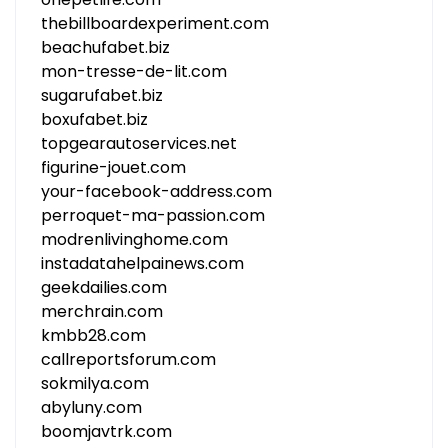
thebillboardexperiment.com
beachufabet.biz
mon-tresse-de-lit.com
sugarufabet.biz
boxufabet.biz
topgearautoservices.net
figurine-jouet.com
your-facebook-address.com
perroquet-ma-passion.com
modrenlivinghome.com
instadatahelpainews.com
geekdailies.com
merchrain.com
kmbb28.com
callreportsforum.com
sokmilya.com
abyluny.com
boomjavtrk.com