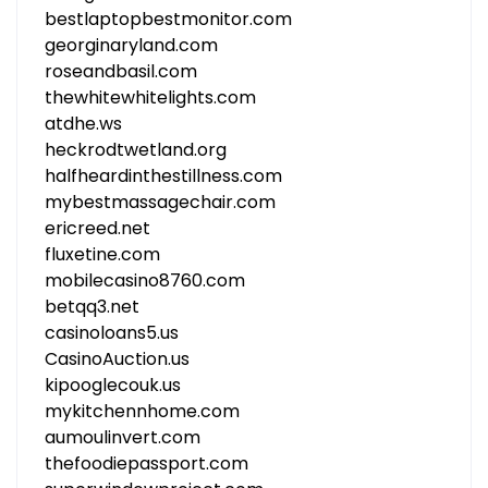
bestlaptopbestmonitor.com
georginaryland.com
roseandbasil.com
thewhitewhitelights.com
atdhe.ws
heckrodtwetland.org
halfheardinthestillness.com
mybestmassagechair.com
ericreed.net
fluxetine.com
mobilecasino8760.com
betqq3.net
casinoloans5.us
CasinoAuction.us
kipooglecouk.us
mykitchennhome.com
aumoulinvert.com
thefoodiepassport.com