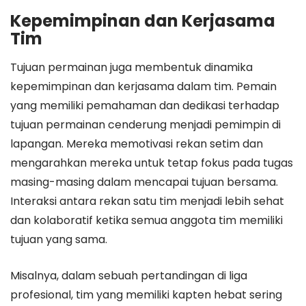
Kepemimpinan dan Kerjasama
Tim
Tujuan permainan juga membentuk dinamika
kepemimpinan dan kerjasama dalam tim. Pemain
yang memiliki pemahaman dan dedikasi terhadap
tujuan permainan cenderung menjadi pemimpin di
lapangan. Mereka memotivasi rekan setim dan
mengarahkan mereka untuk tetap fokus pada tugas
masing-masing dalam mencapai tujuan bersama.
Interaksi antara rekan satu tim menjadi lebih sehat
dan kolaboratif ketika semua anggota tim memiliki
tujuan yang sama.
Misalnya, dalam sebuah pertandingan di liga
profesional, tim yang memiliki kapten hebat sering