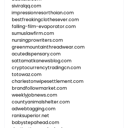
siviralqq.com
impressionresorthoian.com
bestfreakingclothesever.com
falling-film-evaporator.com
sumuslawfirm.com
nursingprowriters.com
greenmountainthreadwear.com
acutedispensary.com
sattamatkanewsblog.com
cryptocurrencytradingcn.com
totowaz.com
charlestonwipesettlement.com
brandfollowmarket.com
weeklyjobnews.com
countyanimalshelter.com
adwebtagging.com
ranksuperior.net
babystepahead.com