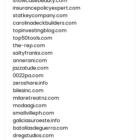
showcasebeauty.com
insurancepolicyexpert.com
statkeycompany.com
carolinadeckbuilders.com
topinvestingblog.com
top50tools.com
the-rep.com
saltyfranks.com
annerani.com
jazzatude.com
0022pa.com
zeroshare.info
bilesinc.com
milaretreatnz.com
modaagi.com
smallvilleph.com
galiciasuroeste.info
batallasdeguerra.com
dregstudios.com