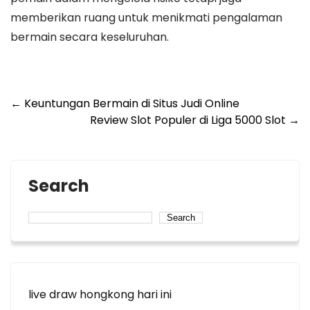
memberikan ruang untuk menikmati pengalaman
bermain secara keseluruhan.
Post
←
Keuntungan Bermain di Situs Judi Online
Review Slot Populer di Liga 5000 Slot
→
navigation
Search
Search
live draw hongkong hari ini