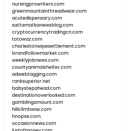
nursingprowriters.com
greenmountainthreadwear.com
acutedispensary.com
sattamatkanewsblog.com
cryptocurrencytradingcn.com
totowaz.com
charlestonwipesettlement.com
brandfollowmarket.com
weeklyjobnews.com
countyanimalshelter.com
adwebtagging.com
ranksuperior.net
babystepahead.com
destinationoverlooked.com
gamblingamount.com
hillclimbwax.com
hnopse.com
occasionnews.com
lustofmoney.com