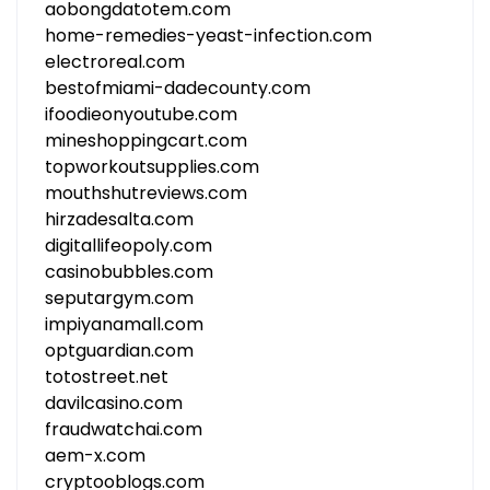
aobongdatotem.com
home-remedies-yeast-infection.com
electroreal.com
bestofmiami-dadecounty.com
ifoodieonyoutube.com
mineshoppingcart.com
topworkoutsupplies.com
mouthshutreviews.com
hirzadesalta.com
digitallifeopoly.com
casinobubbles.com
seputargym.com
impiyanamall.com
optguardian.com
totostreet.net
davilcasino.com
fraudwatchai.com
aem-x.com
cryptooblogs.com