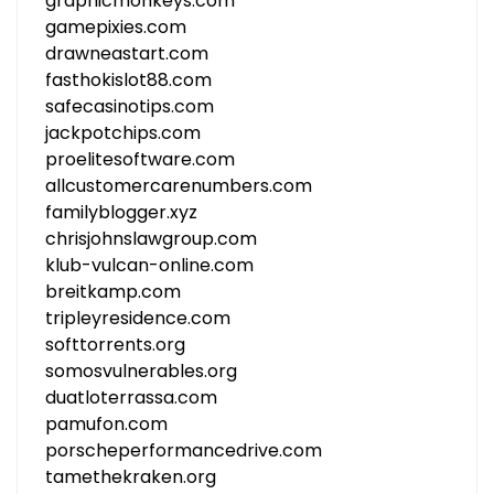
graphicmonkeys.com
gamepixies.com
drawneastart.com
fasthokislot88.com
safecasinotips.com
jackpotchips.com
proelitesoftware.com
allcustomercarenumbers.com
familyblogger.xyz
chrisjohnslawgroup.com
klub-vulcan-online.com
breitkamp.com
tripleyresidence.com
softtorrents.org
somosvulnerables.org
duatloterrassa.com
pamufon.com
porscheperformancedrive.com
tamethekraken.org