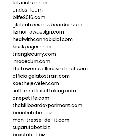
lutzinator.com
ondasrl.com
blife2016.com
glutenfreesnowboarder.com
lizmorrowdesign.com
healwithcannabidiol.com
kioskpages.com
trianglecurry.com
imagedum.com
thetowerswellnessretreat.com
officialgelatostrain.com
kaethejeweler.com
sattamatkasattaking.com
onepetlife.com
thebillboardexperiment.com
beachufabet.biz
mon-tresse-de-lit.com
sugarufabet.biz
boxufabet.biz