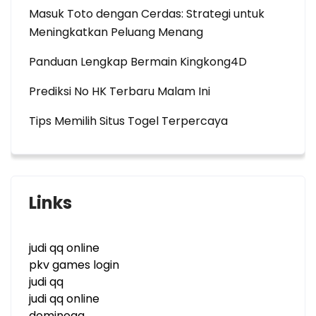
Masuk Toto dengan Cerdas: Strategi untuk
Meningkatkan Peluang Menang
Panduan Lengkap Bermain Kingkong4D
Prediksi No HK Terbaru Malam Ini
Tips Memilih Situs Togel Terpercaya
Links
judi qq online
pkv games login
judi qq
judi qq online
dominoqq