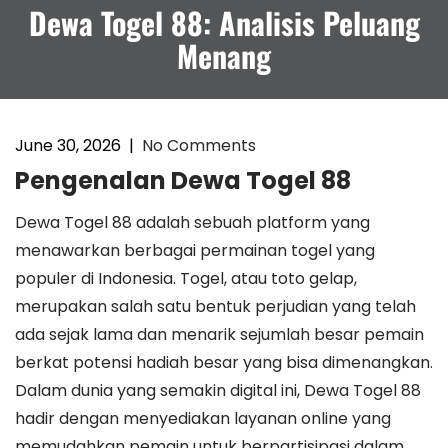
Dewa Togel 88: Analisis Peluang
Menang
June 30, 2026
|
No Comments
Pengenalan Dewa Togel 88
Dewa Togel 88 adalah sebuah platform yang
menawarkan berbagai permainan togel yang
populer di Indonesia. Togel, atau toto gelap,
merupakan salah satu bentuk perjudian yang telah
ada sejak lama dan menarik sejumlah besar pemain
berkat potensi hadiah besar yang bisa dimenangkan.
Dalam dunia yang semakin digital ini, Dewa Togel 88
hadir dengan menyediakan layanan online yang
memudahkan pemain untuk berpartisipasi dalam