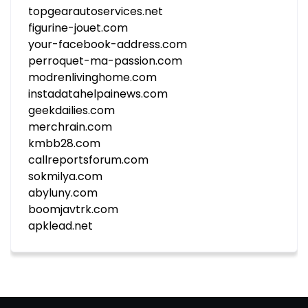
topgearautoservices.net
figurine-jouet.com
your-facebook-address.com
perroquet-ma-passion.com
modrenlivinghome.com
instadatahelpainews.com
geekdailies.com
merchrain.com
kmbb28.com
callreportsforum.com
sokmilya.com
abyluny.com
boomjavtrk.com
apklead.net