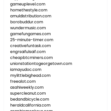
gameuplevel.com
homethestyle.com
amuldistribution.com
borobuddur.com
wundermusic.com
gamefungames.com
25-minute-timer.com
creativefuntask.com
engrsaifulsaif.com
cheapbtcminers.com
unionstationtogeorgetown.com
iamayudoc.com
mylittlebighead.com
freealot.com
asahiweekly.com
supercleanut.com
bedandbicycle.com
heraldcalifornia.com