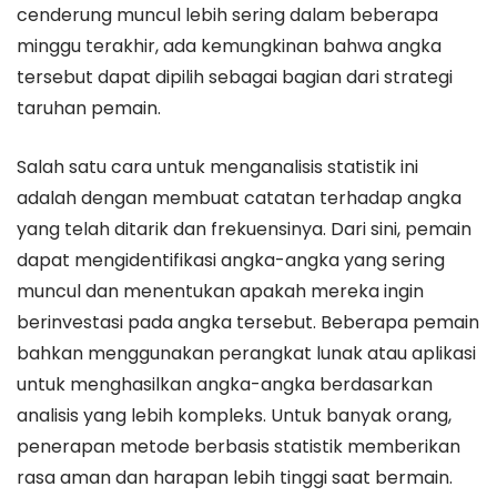
cenderung muncul lebih sering dalam beberapa
minggu terakhir, ada kemungkinan bahwa angka
tersebut dapat dipilih sebagai bagian dari strategi
taruhan pemain.
Salah satu cara untuk menganalisis statistik ini
adalah dengan membuat catatan terhadap angka
yang telah ditarik dan frekuensinya. Dari sini, pemain
dapat mengidentifikasi angka-angka yang sering
muncul dan menentukan apakah mereka ingin
berinvestasi pada angka tersebut. Beberapa pemain
bahkan menggunakan perangkat lunak atau aplikasi
untuk menghasilkan angka-angka berdasarkan
analisis yang lebih kompleks. Untuk banyak orang,
penerapan metode berbasis statistik memberikan
rasa aman dan harapan lebih tinggi saat bermain.