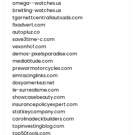
omega--watches.us
breitling-watches.us
tgarnettcentrallautoads.com
fixadvert.com
autopluz.co
save3time-c.com
vexonhcf.com
demos-pixelsparadise.com
mediatitude.com
prewarmotorcycles.com
simracinglinks.com
dosyamerkezi.net
le-surrealisme.com
showcasebeauty.com
insurancepolicyexpert.com
statkeycompany.com
carolinadeckbuilders.com
topinvestingblog.com
top50tools.com