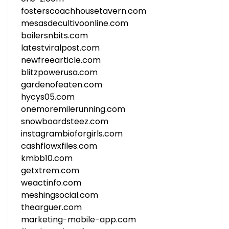
fosterscoachhousetavern.com
mesasdecultivoonline.com
boilersnbits.com
latestviralpost.com
newfreearticle.com
blitzpowerusa.com
gardenofeaten.com
hycys05.com
onemoremilerunning.com
snowboardsteez.com
instagrambioforgirls.com
cashflowxfiles.com
kmbb10.com
getxtrem.com
weactinfo.com
meshingsocial.com
thearguer.com
marketing-mobile-app.com