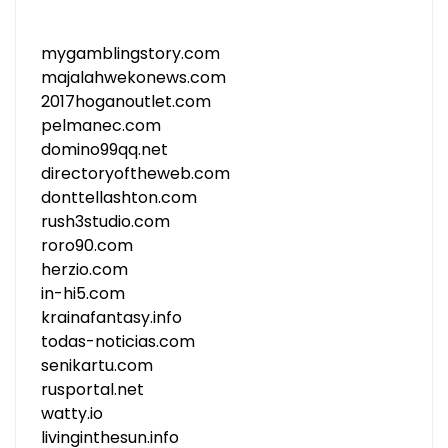
mygamblingstory.com
majalahwekonews.com
2017hoganoutlet.com
pelmanec.com
domino99qq.net
directoryoftheweb.com
donttellashton.com
rush3studio.com
roro90.com
herzio.com
in-hi5.com
krainafantasy.info
todas-noticias.com
senikartu.com
rusportal.net
watty.io
livinginthesun.info