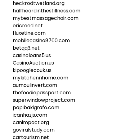
heckrodtwetland.org
halfheardinthestillness.com
mybestmassagechair.com
ericreed.net
fluxetine.com
mobilecasino8760.com
betqq3.net
casinoloans5.us
CasinoAuction.us
kipooglecouk.us
mykitchennhome.com
aumoulinvert.com
thefoodiepassport.com
superwindowproject.com
papibakigrafo.com
icanhazjs.com
canimpact.org
goviralstudy.com
cartourism.net