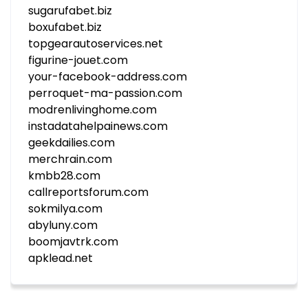
sugarufabet.biz
boxufabet.biz
topgearautoservices.net
figurine-jouet.com
your-facebook-address.com
perroquet-ma-passion.com
modrenlivinghome.com
instadatahelpainews.com
geekdailies.com
merchrain.com
kmbb28.com
callreportsforum.com
sokmilya.com
abyluny.com
boomjavtrk.com
apklead.net