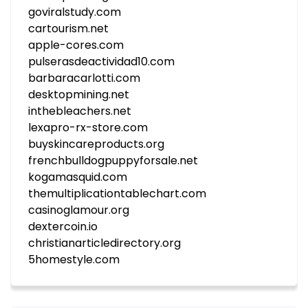
goviralstudy.com
cartourism.net
apple-cores.com
pulserasdeactividad10.com
barbaracarlotti.com
desktopmining.net
inthebleachers.net
lexapro-rx-store.com
buyskincareproducts.org
frenchbulldogpuppyforsale.net
kogamasquid.com
themultiplicationtablechart.com
casinoglamour.org
dextercoin.io
christianarticledirectory.org
5homestyle.com