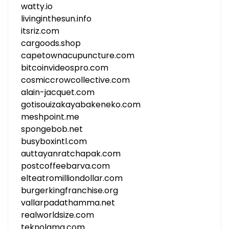
watty.io
livinginthesun.info
itsriz.com
cargoods.shop
capetownacupuncture.com
bitcoinvideospro.com
cosmiccrowcollective.com
alain-jacquet.com
gotisouizakayabakeneko.com
meshpoint.me
spongebob.net
busyboxintl.com
auttayanratchapak.com
postcoffeebarva.com
elteatromilliondollar.com
burgerkingfranchise.org
vallarpadathamma.net
realworldsize.com
teknolama.com