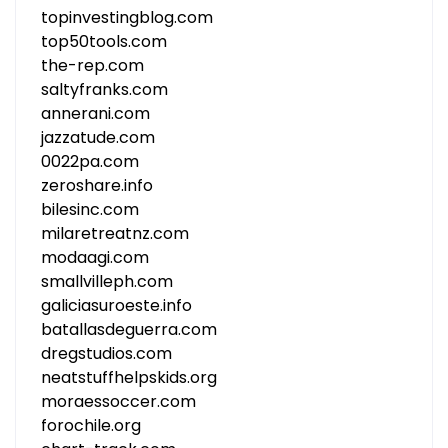
topinvestingblog.com
top50tools.com
the-rep.com
saltyfranks.com
annerani.com
jazzatude.com
0022pa.com
zeroshare.info
bilesinc.com
milaretreatnz.com
modaagi.com
smallvilleph.com
galiciasuroeste.info
batallasdeguerra.com
dregstudios.com
neatstuffhelpskids.org
moraessoccer.com
forochile.org