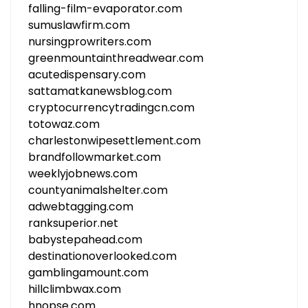
falling-film-evaporator.com
sumuslawfirm.com
nursingprowriters.com
greenmountainthreadwear.com
acutedispensary.com
sattamatkanewsblog.com
cryptocurrencytradingcn.com
totowaz.com
charlestonwipesettlement.com
brandfollowmarket.com
weeklyjobnews.com
countyanimalshelter.com
adwebtagging.com
ranksuperior.net
babystepahead.com
destinationoverlooked.com
gamblingamount.com
hillclimbwax.com
hnopse.com