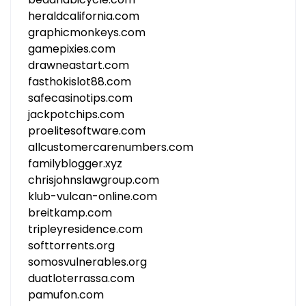
heraldcalifornia.com
graphicmonkeys.com
gamepixies.com
drawneastart.com
fasthokislot88.com
safecasinotips.com
jackpotchips.com
proelitesoftware.com
allcustomercarenumbers.com
familyblogger.xyz
chrisjohnslawgroup.com
klub-vulcan-online.com
breitkamp.com
tripleyresidence.com
softtorrents.org
somosvulnerables.org
duatloterrassa.com
pamufon.com