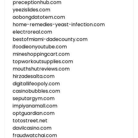
preceptionhub.com
yeezislides.com
aobongdatotem.com
home-remedies-yeast-infection.com
electroreal.com
bestofmiami-dadecounty.com
ifoodieonyoutube.com
mineshoppingcart.com
topworkoutsupplies.com
mouthshutreviews.com
hirzadesalta.com
digitallifeopoly.com
casinobubbles.com
seputargym.com
impiyanamall.com
optguardian.com
totostreet.net
davilcasino.com
fraudwatchai.com