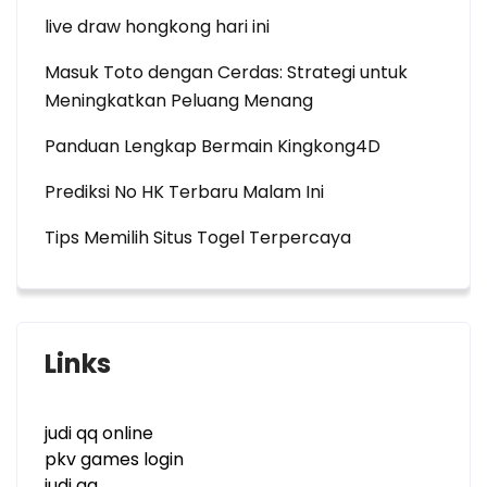
live draw hongkong hari ini
Masuk Toto dengan Cerdas: Strategi untuk
Meningkatkan Peluang Menang
Panduan Lengkap Bermain Kingkong4D
Prediksi No HK Terbaru Malam Ini
Tips Memilih Situs Togel Terpercaya
Links
judi qq online
pkv games login
judi qq