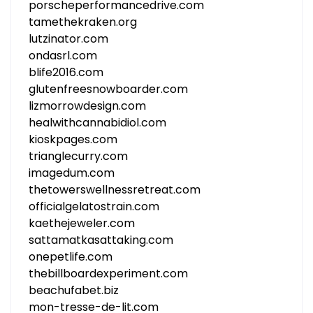
porscheperformancedrive.com
tamethekraken.org
lutzinator.com
ondasrl.com
blife2016.com
glutenfreesnowboarder.com
lizmorrowdesign.com
healwithcannabidiol.com
kioskpages.com
trianglecurry.com
imagedum.com
thetowerswellnessretreat.com
officialgelatostrain.com
kaethejeweler.com
sattamatkasattaking.com
onepetlife.com
thebillboardexperiment.com
beachufabet.biz
mon-tresse-de-lit.com