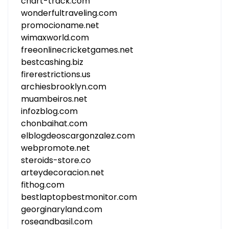
chart-track.com
wonderfultraveling.com
promocioname.net
wimaxworld.com
freeonlinecricketgames.net
bestcashing.biz
firerestrictions.us
archiesbrooklyn.com
muambeiros.net
infozblog.com
chonbaihat.com
elblogdeoscargonzalez.com
webpromote.net
steroids-store.co
arteydecoracion.net
fithog.com
bestlaptopbestmonitor.com
georginaryland.com
roseandbasil.com