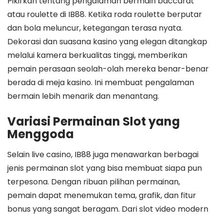
Pikirkan tentang pengalaman bermain baccarat
atau roulette di IB88. Ketika roda roulette berputar
dan bola meluncur, ketegangan terasa nyata.
Dekorasi dan suasana kasino yang elegan ditangkap
melalui kamera berkualitas tinggi, memberikan
pemain perasaan seolah-olah mereka benar-benar
berada di meja kasino. Ini membuat pengalaman
bermain lebih menarik dan menantang.
Variasi Permainan Slot yang
Menggoda
Selain live casino, IB88 juga menawarkan berbagai
jenis permainan slot yang bisa membuat siapa pun
terpesona. Dengan ribuan pilihan permainan,
pemain dapat menemukan tema, grafik, dan fitur
bonus yang sangat beragam. Dari slot video modern