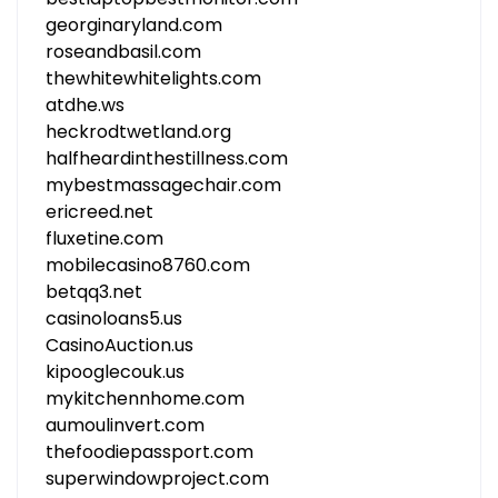
georginaryland.com
roseandbasil.com
thewhitewhitelights.com
atdhe.ws
heckrodtwetland.org
halfheardinthestillness.com
mybestmassagechair.com
ericreed.net
fluxetine.com
mobilecasino8760.com
betqq3.net
casinoloans5.us
CasinoAuction.us
kipooglecouk.us
mykitchennhome.com
aumoulinvert.com
thefoodiepassport.com
superwindowproject.com