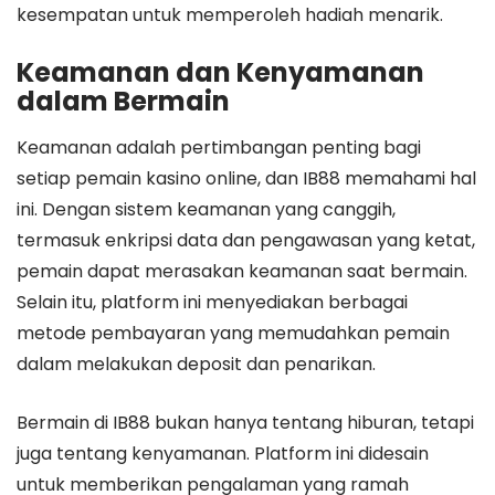
kesempatan untuk memperoleh hadiah menarik.
Keamanan dan Kenyamanan
dalam Bermain
Keamanan adalah pertimbangan penting bagi
setiap pemain kasino online, dan IB88 memahami hal
ini. Dengan sistem keamanan yang canggih,
termasuk enkripsi data dan pengawasan yang ketat,
pemain dapat merasakan keamanan saat bermain.
Selain itu, platform ini menyediakan berbagai
metode pembayaran yang memudahkan pemain
dalam melakukan deposit dan penarikan.
Bermain di IB88 bukan hanya tentang hiburan, tetapi
juga tentang kenyamanan. Platform ini didesain
untuk memberikan pengalaman yang ramah