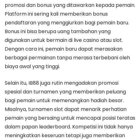
promosi dan bonus yang ditawarkan kepada pemain.
Platform ini sering kali memberikan bonus
pendaftaran yang menggiurkan bagi pemain baru.
Bonus ini bisa berupa uang tambahan yang
digunakan untuk bermain di live casino atau slot.
Dengan cara ini, pemain baru dapat merasakan
berbagai permainan tanpa merasa terbebani oleh
biaya awal yang tinggi.
Selain itu, IB88 juga rutin mengadakan promosi
spesial dan turnamen yang memberikan peluang
bagi pemain untuk memenangkan hadiah besar.
Misalnya, turnamen slot dapat menarik perhatian
pemain yang bersaing untuk mencapai posisi teratas
dalam papan leaderboard. Kompetisi ini tidak hanya
meningkatkan keseruan tetapi juga memberikan