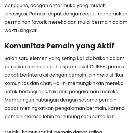
pengguna, dengan antarmuka yang mudah
dinavigasi. Pemain dapat dengan cepat menemukan
permainan favorit mereka dan mulai bermain dalam
waktu singkat.
Komunitas Pemain yang Aktif
Salah satu elemen yang sering kali diabaikan dalam
perjudian online adalah aspek sosial. Di IB88, pemain
dapat berinteraksi dengan pemain lain melalui fitur
komunitas dan chat. Hal ini memungkinkan mereka
untuk berbagi tips, trik, dan pengalaman mereka.
Membangun hubungan dengan sesama pemain
dapat meningkatkan pengalaman bermain, karena
pemain merasa lebih terhubung satu sama lain.
Melalui komunitas ini, pemain dapat saling