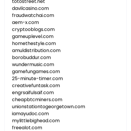
totostreet.net
davilcasino.com
fraudwatchai.com
aem-x.com
cryptooblogs.com
gameuplevel.com
homethestyle.com
amuldistribution.com
borobuddur.com
wundermusic.com
gamefungames.com
25-minute-timer.com
creativefuntask.com
engrsaifulsaif.com
cheapbtcminers.com
unionstationtogeorgetown.com
iamayudoc.com
mylittlebighead.com
freealot.com