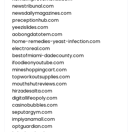
newstribunal.com
newsdailymagazines.com
preceptionhub.com
yeezislides.com
aobongdatotem.com
home-remedies-yeast-infection.com
electroreal.com
bestofmiami-dadecounty.com
ifoodieonyoutube.com
mineshoppingcart.com
topworkoutsupplies.com
mouthshutreviews.com
hirzadesalta.com
digitallifeopoly.com
casinobubbles.com
seputargym.com
impiyanamall.com
optguardian.com