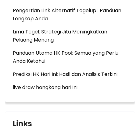
Pengertian Link Alternatif Togelup : Panduan
Lengkap Anda
Lima Togel: Strategi Jitu Meningkatkan
Peluang Menang
Panduan Utama HK Pool: Semua yang Perlu
Anda Ketahui
Prediksi HK Hari Ini: Hasil dan Analisis Terkini
live draw hongkong hari ini
Links