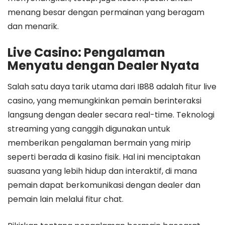
menang besar dengan permainan yang beragam
dan menarik.
Live Casino: Pengalaman
Menyatu dengan Dealer Nyata
Salah satu daya tarik utama dari IB88 adalah fitur live
casino, yang memungkinkan pemain berinteraksi
langsung dengan dealer secara real-time. Teknologi
streaming yang canggih digunakan untuk
memberikan pengalaman bermain yang mirip
seperti berada di kasino fisik. Hal ini menciptakan
suasana yang lebih hidup dan interaktif, di mana
pemain dapat berkomunikasi dengan dealer dan
pemain lain melalui fitur chat.