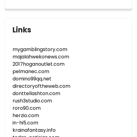
Links
mygamblingstory.com
majalahwekonews.com
2017hoganoutlet.com
pelmanec.com
domino99qq.net
directoryoftheweb.com
donttellashton.com
rush3studio.com
roro90.com
herzio.com
in-hi5.com
krainafantasy.info