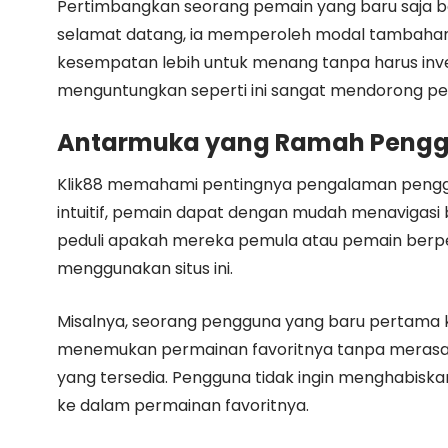
Pertimbangkan seorang pemain yang baru saja 
selamat datang, ia memperoleh modal tambahan
kesempatan lebih untuk menang tanpa harus inves
menguntungkan seperti ini sangat mendorong pema
Antarmuka yang Ramah Peng
Klik88 memahami pentingnya pengalaman pengg
intuitif, pemain dapat dengan mudah menavigasi b
peduli apakah mereka pemula atau pemain ber
menggunakan situs ini.
Misalnya, seorang pengguna yang baru pertama ka
menemukan permainan favoritnya tanpa merasa bi
yang tersedia. Pengguna tidak ingin menghabiskan
ke dalam permainan favoritnya.