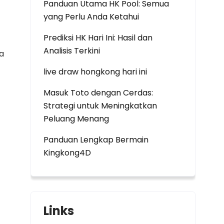
Panduan Utama HK Pool: Semua
yang Perlu Anda Ketahui
Prediksi HK Hari Ini: Hasil dan
Analisis Terkini
a
live draw hongkong hari ini
Masuk Toto dengan Cerdas:
Strategi untuk Meningkatkan
Peluang Menang
Panduan Lengkap Bermain
Kingkong4D
Links