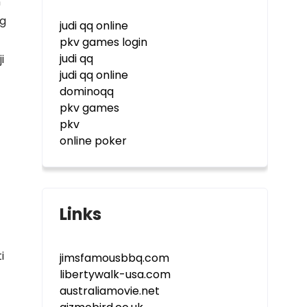
n
ng
judi qq online
pkv games login
judi qq
i
judi qq online
dominoqq
pkv games
pkv
online poker
Links
i
jimsfamousbbq.com
libertywalk-usa.com
australiamovie.net