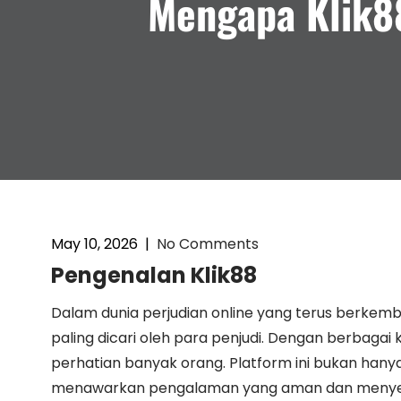
Mengapa Klik88
May 10, 2026
|
No Comments
Pengenalan Klik88
Dalam dunia perjudian online yang terus berkemb
paling dicari oleh para penjudi. Dengan berbagai
perhatian banyak orang. Platform ini bukan hany
menawarkan pengalaman yang aman dan menye