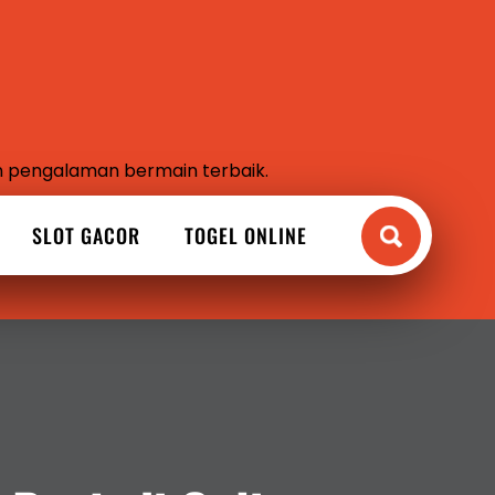
n pengalaman bermain terbaik.
SLOT GACOR
TOGEL ONLINE