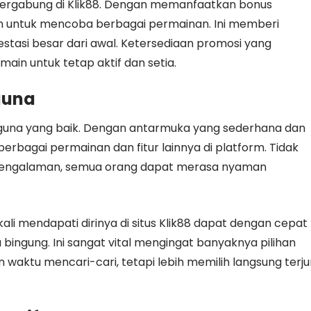
bergabung di Klik88. Dengan memanfaatkan bonus
 untuk mencoba berbagai permainan. Ini memberi
tasi besar dari awal. Ketersediaan promosi yang
in untuk tetap aktif dan setia.
guna
una yang baik. Dengan antarmuka yang sederhana dan
erbagai permainan dan fitur lainnya di platform. Tidak
pengalaman, semua orang dapat merasa nyaman
li mendapati dirinya di situs Klik88 dapat dengan cepat
ngung. Ini sangat vital mengingat banyaknya pilihan
 waktu mencari-cari, tetapi lebih memilih langsung terju