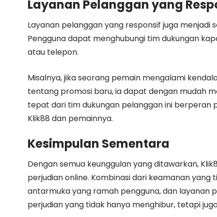
Layanan Pelanggan yang Resp
Layanan pelanggan yang responsif juga menjadi s
Pengguna dapat menghubungi tim dukungan kapan sa
atau telepon.
Misalnya, jika seorang pemain mengalami kendal
tentang promosi baru, ia dapat dengan mudah m
tepat dari tim dukungan pelanggan ini berpera
Klik88 dan pemainnya.
Kesimpulan Sementara
Dengan semua keunggulan yang ditawarkan, Klik88 
perjudian online. Kombinasi dari keamanan yang t
antarmuka yang ramah pengguna, dan layanan 
perjudian yang tidak hanya menghibur, tetapi ju