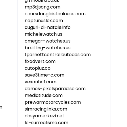
gizmobird.co.uk
mp3djsong.com
coursdanglaistoulouse.com
neptunuslex.com
auguri-di-natale.info
michelewatch.us
omega--watches.us
breitling-watches.us
tgarnettcentrallautoads.com
fixadvert.com
autopluz.co
save3time-c.com
vexonhcf.com
demos-pixelsparadise.com
mediatitude.com
prewarmotorcycles.com
n
simracinglinks.com
dosyamerkezi.net
le-surrealisme.com