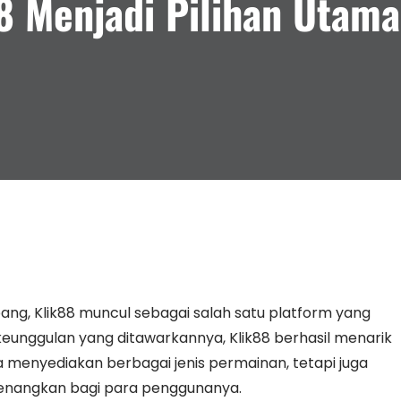
 Menjadi Pilihan Utama
ang, Klik88 muncul sebagai salah satu platform yang
 keunggulan yang ditawarkannya, Klik88 berhasil menarik
a menyediakan berbagai jenis permainan, tetapi juga
nangkan bagi para penggunanya.