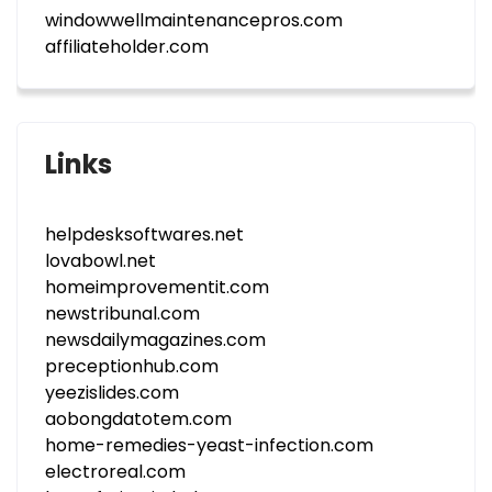
windowwellmaintenancepros.com
affiliateholder.com
Links
helpdesksoftwares.net
lovabowl.net
homeimprovementit.com
newstribunal.com
newsdailymagazines.com
preceptionhub.com
yeezislides.com
aobongdatotem.com
home-remedies-yeast-infection.com
electroreal.com