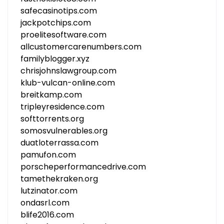
safecasinotips.com
jackpotchips.com
proelitesoftware.com
allcustomercarenumbers.com
familyblogger.xyz
chrisjohnslawgroup.com
klub-vulcan-online.com
breitkamp.com
tripleyresidence.com
softtorrents.org
somosvulnerables.org
duatloterrassa.com
pamufon.com
porscheperformancedrive.com
tamethekraken.org
lutzinator.com
ondasrl.com
blife2016.com