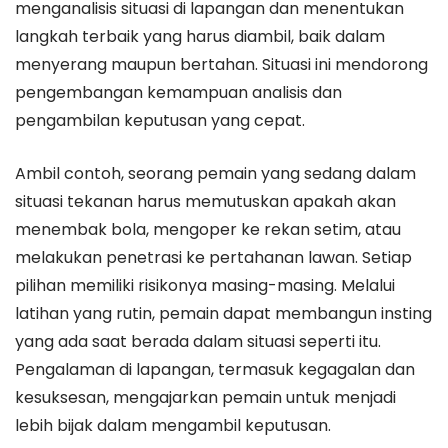
menganalisis situasi di lapangan dan menentukan
langkah terbaik yang harus diambil, baik dalam
menyerang maupun bertahan. Situasi ini mendorong
pengembangan kemampuan analisis dan
pengambilan keputusan yang cepat.
Ambil contoh, seorang pemain yang sedang dalam
situasi tekanan harus memutuskan apakah akan
menembak bola, mengoper ke rekan setim, atau
melakukan penetrasi ke pertahanan lawan. Setiap
pilihan memiliki risikonya masing-masing. Melalui
latihan yang rutin, pemain dapat membangun insting
yang ada saat berada dalam situasi seperti itu.
Pengalaman di lapangan, termasuk kegagalan dan
kesuksesan, mengajarkan pemain untuk menjadi
lebih bijak dalam mengambil keputusan.