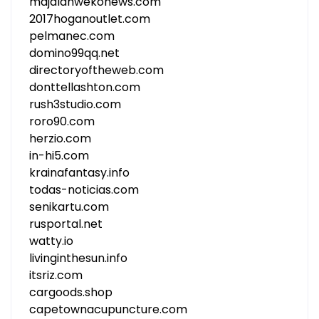
majalahwekonews.com
2017hoganoutlet.com
pelmanec.com
domino99qq.net
directoryoftheweb.com
donttellashton.com
rush3studio.com
roro90.com
herzio.com
in-hi5.com
krainafantasy.info
todas-noticias.com
senikartu.com
rusportal.net
watty.io
livinginthesun.info
itsriz.com
cargoods.shop
capetownacupuncture.com