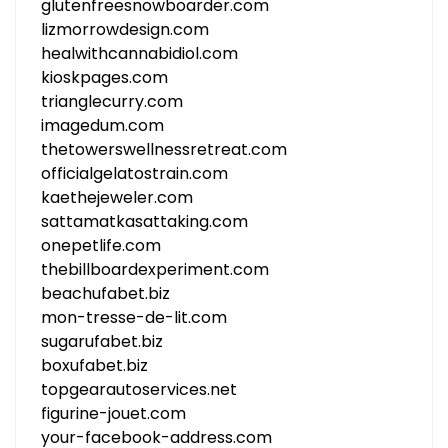
glutenfreesnowboarder.com
lizmorrowdesign.com
healwithcannabidiol.com
kioskpages.com
trianglecurry.com
imagedum.com
thetowerswellnessretreat.com
officialgelatostrain.com
kaethejeweler.com
sattamatkasattaking.com
onepetlife.com
thebillboardexperiment.com
beachufabet.biz
mon-tresse-de-lit.com
sugarufabet.biz
boxufabet.biz
topgearautoservices.net
figurine-jouet.com
your-facebook-address.com