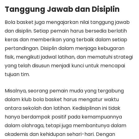
Tanggung Jawab dan Disiplin
Bola basket juga mengajarkan nilai tanggung jawab
dan disiplin. Setiap pemain harus bersedia berlatih
keras dan memberikan yang terbaik dalam setiap
pertandingan. Disiplin dalam menjaga kebugaran
fisik, mengikuti jadwal latihan, dan mematuhi strategi
yang telah disusun menjadi kunci untuk mencapai
tujuan tim.
Misalnya, seorang pemain muda yang tergabung
dalam klub bola basket harus mengatur waktu
antara sekolah dan latihan. Kedisiplinan ini tidak
hanya berdampak positif pada kemampuannya
dalam olahraga, tetapi juga membantunya dalam
akademis dan kehidupan sehari-hari. Dengan