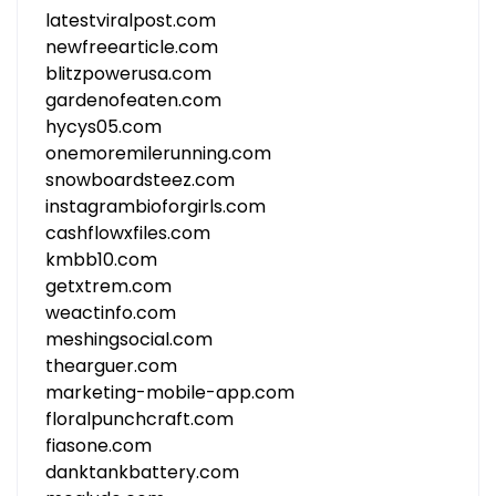
latestviralpost.com
newfreearticle.com
blitzpowerusa.com
gardenofeaten.com
hycys05.com
onemoremilerunning.com
snowboardsteez.com
instagrambioforgirls.com
cashflowxfiles.com
kmbb10.com
getxtrem.com
weactinfo.com
meshingsocial.com
thearguer.com
marketing-mobile-app.com
floralpunchcraft.com
fiasone.com
danktankbattery.com