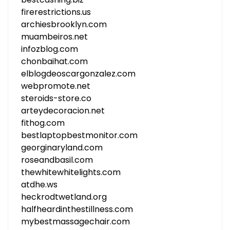
firerestrictions.us
archiesbrooklyn.com
muambeiros.net
infozblog.com
chonbaihat.com
elblogdeoscargonzalez.com
webpromote.net
steroids-store.co
arteydecoracion.net
fithog.com
bestlaptopbestmonitor.com
georginaryland.com
roseandbasil.com
thewhitewhitelights.com
atdhe.ws
heckrodtwetland.org
halfheardinthestillness.com
mybestmassagechair.com