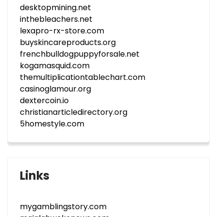
desktopmining.net
inthebleachers.net
lexapro-rx-store.com
buyskincareproducts.org
frenchbulldogpuppyforsale.net
kogamasquid.com
themultiplicationtablechart.com
casinoglamour.org
dextercoin.io
christianarticledirectory.org
5homestyle.com
Links
mygamblingstory.com