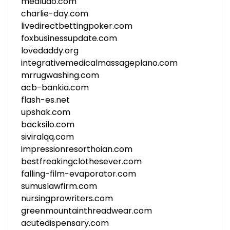
mealudo.com
charlie-day.com
livedirectbettingpoker.com
foxbusinessupdate.com
lovedaddy.org
integrativemedicalmassageplano.com
mrrugwashing.com
acb-bankia.com
flash-es.net
upshak.com
backsilo.com
siviralqq.com
impressionresorthoian.com
bestfreakingclothesever.com
falling-film-evaporator.com
sumuslawfirm.com
nursingprowriters.com
greenmountainthreadwear.com
acutedispensary.com