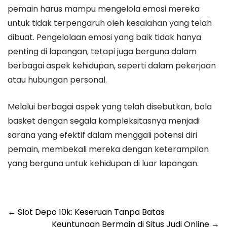
pemain harus mampu mengelola emosi mereka
untuk tidak terpengaruh oleh kesalahan yang telah
dibuat. Pengelolaan emosi yang baik tidak hanya
penting di lapangan, tetapi juga berguna dalam
berbagai aspek kehidupan, seperti dalam pekerjaan
atau hubungan personal.
Melalui berbagai aspek yang telah disebutkan, bola
basket dengan segala kompleksitasnya menjadi
sarana yang efektif dalam menggali potensi diri
pemain, membekali mereka dengan keterampilan
yang berguna untuk kehidupan di luar lapangan.
Post
←
Slot Depo 10k: Keseruan Tanpa Batas
Keuntungan Bermain di Situs Judi Online
→