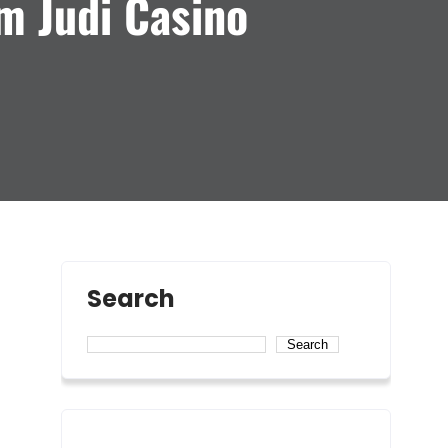
m Judi Casino
Search
Search