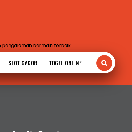
n pengalaman bermain terbaik.
SLOT GACOR
TOGEL ONLINE