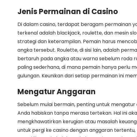
Jenis Permainan di Casino
Di dalam casino, terdapat beragam permainan ya
terkenal adalah blackjack, roulette, dan mesin 
strategi dan keterampilan. Pemain harus mencob
angka tersebut. Roulette, di sisi lain, adalah p
bertaruh pada angka atau warna sebelum roda ro
paling sederhana, di mana pemain hanya perlu 
gulungan. Keunikan dari setiap permainan ini 
Mengatur Anggaran
Sebelum mulai bermain, penting untuk mengatur 
Anda habiskan tanpa merasa tertekan. Hal ini 
mengkhawatirkan kerugian atau masalah keuangan 
untuk pergi ke casino dengan anggaran tertentu, 