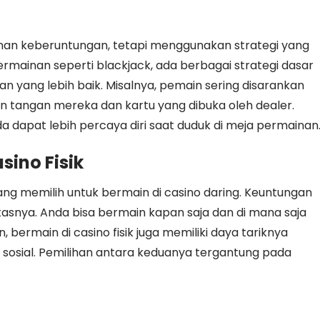
nan keberuntungan, tetapi menggunakan strategi yang
mainan seperti blackjack, ada berbagai strategi dasar
yang lebih baik. Misalnya, pemain sering disarankan
tangan mereka dan kartu yang dibuka oleh dealer.
dapat lebih percaya diri saat duduk di meja permainan
sino Fisik
ng memilih untuk bermain di casino daring. Keuntungan
itasnya. Anda bisa bermain kapan saja dan di mana saja
, bermain di casino fisik juga memiliki daya tariknya
si sosial. Pemilihan antara keduanya tergantung pada