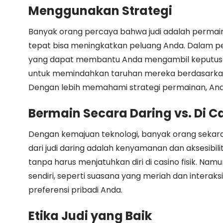
Menggunakan Strategi
Banyak orang percaya bahwa judi adalah permai
tepat bisa meningkatkan peluang Anda. Dalam per
yang dapat membantu Anda mengambil keputusan 
untuk memindahkan taruhan mereka berdasarkan 
Dengan lebih memahami strategi permainan, Anda 
Bermain Secara Daring vs. Di Ca
Dengan kemajuan teknologi, banyak orang sekara
dari judi daring adalah kenyamanan dan aksesibil
tanpa harus menjatuhkan diri di casino fisik. Namun
sendiri, seperti suasana yang meriah dan interak
preferensi pribadi Anda.
Etika Judi yang Baik