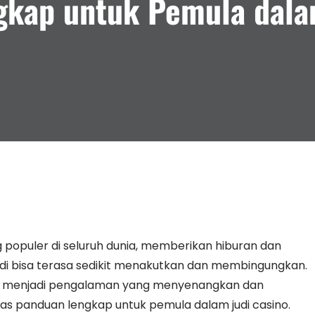
kap untuk Pemula dala
ng populer di seluruh dunia, memberikan hiburan dan
di bisa terasa sedikit menakutkan dan membingungkan.
sa menjadi pengalaman yang menyenangkan dan
has panduan lengkap untuk pemula dalam judi casino.