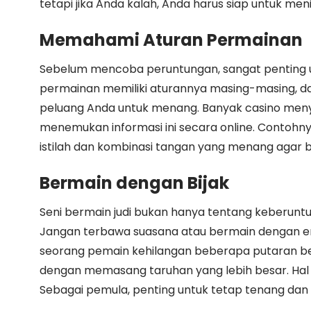
tetapi jika Anda kalah, Anda harus siap untuk m
Memahami Aturan Permainan
Sebelum mencoba peruntungan, sangat penting 
permainan memiliki aturannya masing-masing, 
peluang Anda untuk menang. Banyak casino meny
menemukan informasi ini secara online. Contohn
istilah dan kombinasi tangan yang menang agar b
Bermain dengan Bijak
Seni bermain judi bukan hanya tentang keberuntu
Jangan terbawa suasana atau bermain dengan em
seorang pemain kehilangan beberapa putaran be
dengan memasang taruhan yang lebih besar. Hal in
Sebagai pemula, penting untuk tetap tenang dan