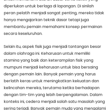
diperlukan untuk berlaga di lapangan. Di sinilah
peran pelatih menjadi sangat penting, mereka tidak
hanya mengajarkan teknik dasar tetapi juga
membantu pemain memahami konsep permainan
secara keseluruhan.
Selain itu, aspek fisik juga menjadi tantangan besar
dalam olahraga ini. Keharusan untuk memiliki
stamina yang baik dan keterampilan fisik yang
mumpuni menjadi keharusan untuk bisa bersaing
dengan pemain lain. Banyak pemain yang harus
berlatih keras untuk meningkatkan kekuatan dan
kelincahan mereka, terutama ketika berhadapan
dengan tim-tim yang lebih berpengalaman. Dalam
konteks ini, cedera menjadi salah satu masalah yang
sering terjadi. Banyak pemain muda yang mengalami