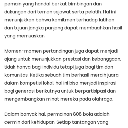
pemain yang handal berkat bimbingan dan
dukungan dari teman sejawat serta pelatih. Hal ini
menunjukkan bahwa komitmen terhadap latihan
dan tujuan jangka panjang dapat membuahkan hasil
yang memuaskan.
Momen-momen pertandingan juga dapat menjadi
ajang untuk menunjukkan prestasi dan kebanggaan,
tidak hanya bagi individu tetapi juga bagi tim dan
komunitas. Ketika sebuah tim berhasil meraih juara
dalam kompetisi lokal, hal ini bisa menjadi inspirasi
bagi generasi berikutnya untuk berpartisipasi dan
mengembangkan minat mereka pada olahraga.
Dalam banyak hal, permainan 808 bola adalah
cermin dari kehidupan. Setiap tantangan yang