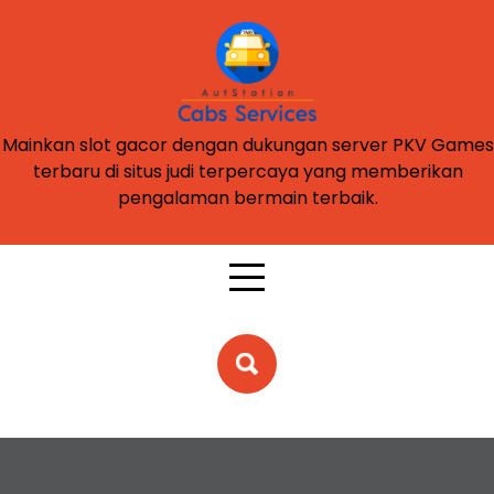
Skip
to
content
Mainkan slot gacor dengan dukungan server PKV Games
terbaru di situs judi terpercaya yang memberikan
pengalaman bermain terbaik.