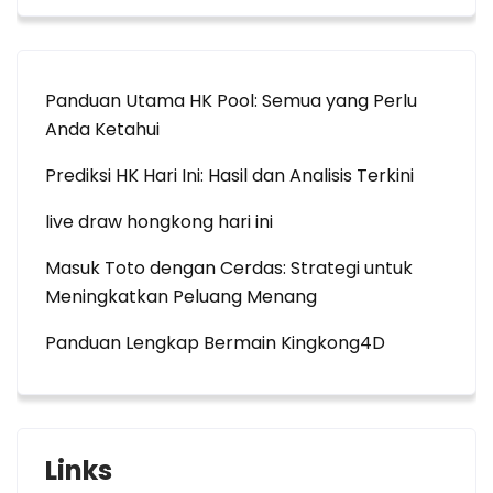
Panduan Utama HK Pool: Semua yang Perlu
Anda Ketahui
Prediksi HK Hari Ini: Hasil dan Analisis Terkini
live draw hongkong hari ini
Masuk Toto dengan Cerdas: Strategi untuk
Meningkatkan Peluang Menang
Panduan Lengkap Bermain Kingkong4D
Links