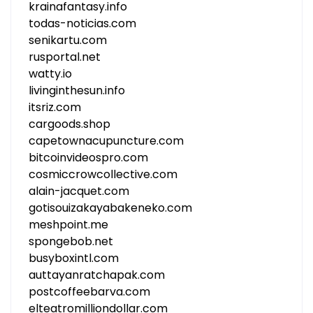
krainafantasy.info
todas-noticias.com
senikartu.com
rusportal.net
watty.io
livinginthesun.info
itsriz.com
cargoods.shop
capetownacupuncture.com
bitcoinvideospro.com
cosmiccrowcollective.com
alain-jacquet.com
gotisouizakayabakeneko.com
meshpoint.me
spongebob.net
busyboxintl.com
auttayanratchapak.com
postcoffeebarva.com
elteatromilliondollar.com