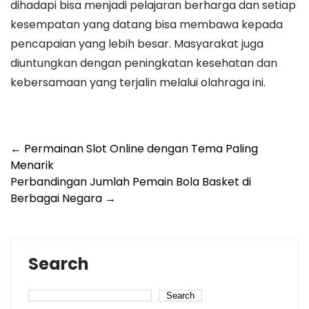
dihadapi bisa menjadi pelajaran berharga dan setiap
kesempatan yang datang bisa membawa kepada
pencapaian yang lebih besar. Masyarakat juga
diuntungkan dengan peningkatan kesehatan dan
kebersamaan yang terjalin melalui olahraga ini.
Post
←
Permainan Slot Online dengan Tema Paling
Menarik
navigation
Perbandingan Jumlah Pemain Bola Basket di
Berbagai Negara
→
Search
Search