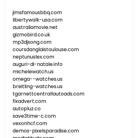
jimsfamousbbq.com
libertywalk-usa.com
australiamovie.net
gizmobird.co.uk
mp3djsong.com
coursdanglaistoulouse.com
neptunuslex.com
auguri-di-natale.info
michelewatch.us
omega--watches.us
breitling-watches.us
tgarnettcentrallautoads.com
fixadvert.com
autopluz.co
save3time-c.com
vexonhcf.com
demos-pixelsparadise.com