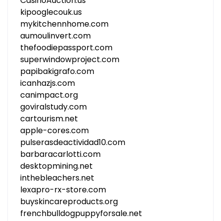
CasinoAuction.us
kipooglecouk.us
mykitchennhome.com
aumoulinvert.com
thefoodiepassport.com
superwindowproject.com
papibakigrafo.com
icanhazjs.com
canimpact.org
goviralstudy.com
cartourism.net
apple-cores.com
pulserasdeactividad10.com
barbaracarlotti.com
desktopmining.net
inthebleachers.net
lexapro-rx-store.com
buyskincareproducts.org
frenchbulldogpuppyforsale.net