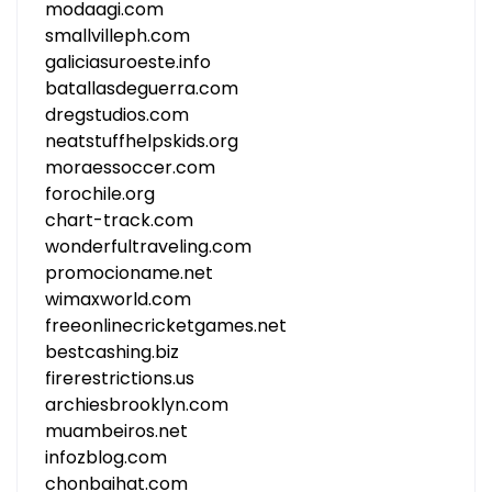
modaagi.com
smallvilleph.com
galiciasuroeste.info
batallasdeguerra.com
dregstudios.com
neatstuffhelpskids.org
moraessoccer.com
forochile.org
chart-track.com
wonderfultraveling.com
promocioname.net
wimaxworld.com
freeonlinecricketgames.net
bestcashing.biz
firerestrictions.us
archiesbrooklyn.com
muambeiros.net
infozblog.com
chonbaihat.com