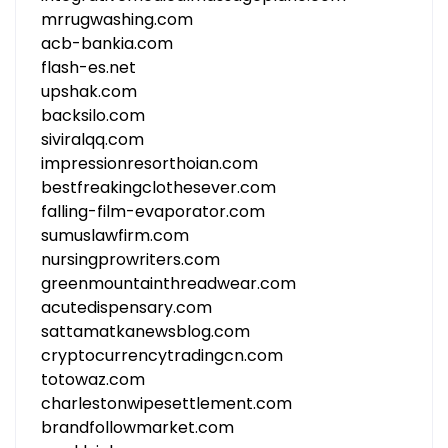
mrrugwashing.com
acb-bankia.com
flash-es.net
upshak.com
backsilo.com
siviralqq.com
impressionresorthoian.com
bestfreakingclothesever.com
falling-film-evaporator.com
sumuslawfirm.com
nursingprowriters.com
greenmountainthreadwear.com
acutedispensary.com
sattamatkanewsblog.com
cryptocurrencytradingcn.com
totowaz.com
charlestonwipesettlement.com
brandfollowmarket.com