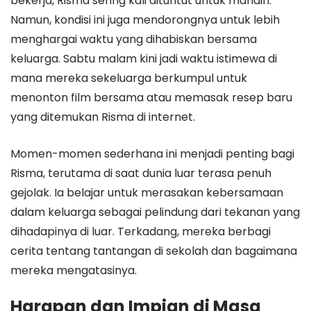
bekerja, Risma sering kali dituntut untuk mandiri.
Namun, kondisi ini juga mendorongnya untuk lebih
menghargai waktu yang dihabiskan bersama
keluarga. Sabtu malam kini jadi waktu istimewa di
mana mereka sekeluarga berkumpul untuk
menonton film bersama atau memasak resep baru
yang ditemukan Risma di internet.
Momen-momen sederhana ini menjadi penting bagi
Risma, terutama di saat dunia luar terasa penuh
gejolak. Ia belajar untuk merasakan kebersamaan
dalam keluarga sebagai pelindung dari tekanan yang
dihadapinya di luar. Terkadang, mereka berbagi
cerita tentang tantangan di sekolah dan bagaimana
mereka mengatasinya.
Harapan dan Impian di Masa