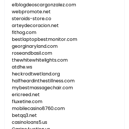
elblogdeoscargonzalez.com
webpromote.net
steroids-store.co
arteydecoracion.net
fithog.com
bestlaptopbestmonitor.com
georginaryland.com
roseandbasil.com
thewhitewhitelights.com
atdhe.ws
heckrodtwetland.org
halfheardinthestillness.com
mybestmassagechair.com
ericreed.net
fluxetine.com
mobilecasino8760.com
betqq3.net
casinoloans5.us