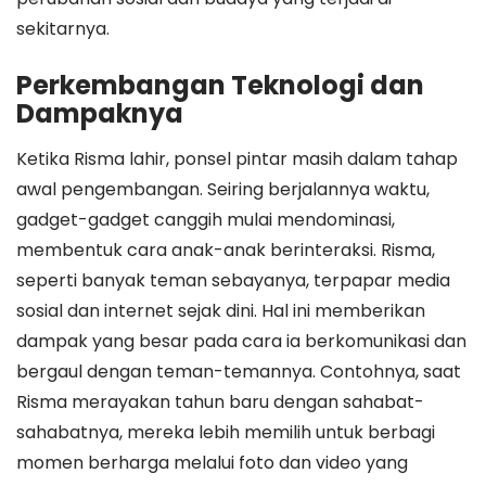
sekitarnya.
Perkembangan Teknologi dan
Dampaknya
Ketika Risma lahir, ponsel pintar masih dalam tahap
awal pengembangan. Seiring berjalannya waktu,
gadget-gadget canggih mulai mendominasi,
membentuk cara anak-anak berinteraksi. Risma,
seperti banyak teman sebayanya, terpapar media
sosial dan internet sejak dini. Hal ini memberikan
dampak yang besar pada cara ia berkomunikasi dan
bergaul dengan teman-temannya. Contohnya, saat
Risma merayakan tahun baru dengan sahabat-
sahabatnya, mereka lebih memilih untuk berbagi
momen berharga melalui foto dan video yang