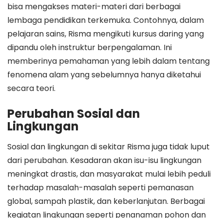
bisa mengakses materi-materi dari berbagai
lembaga pendidikan terkemuka. Contohnya, dalam
pelajaran sains, Risma mengikuti kursus daring yang
dipandu oleh instruktur berpengalaman. Ini
memberinya pemahaman yang lebih dalam tentang
fenomena alam yang sebelumnya hanya diketahui
secara teori.
Perubahan Sosial dan
Lingkungan
Sosial dan lingkungan di sekitar Risma juga tidak luput
dari perubahan. Kesadaran akan isu-isu lingkungan
meningkat drastis, dan masyarakat mulai lebih peduli
terhadap masalah-masalah seperti pemanasan
global, sampah plastik, dan keberlanjutan. Berbagai
kegiatan lingkungan seperti penanaman pohon dan