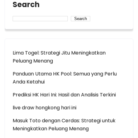
Search
Search
Lima Togel: Strategi Jitu Meningkatkan
Peluang Menang
Panduan Utama HK Pool: Semua yang Perlu
Anda Ketahui
Prediksi HK Hari Ini: Hasil dan Analisis Terkini
live draw hongkong hari ini
Masuk Toto dengan Cerdas: Strategi untuk
Meningkatkan Peluang Menang