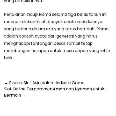
yang diimpikannya.
Perjalanan hidup Risma selama tiga belas tahun ini
mencerminkan kisah banyak anak muda lainnya
yang tumbuh dalam era yang terus berubah. Risma
adalah contoh nyata dari generasi yang harus
menghadapi tantangan besar sambil tetap
membangun harapan untuk masa depan yang lebih
baik.
Post
←
Evolusi Slot Asia dalam Industri Game
Slot Online Terpercaya: Aman dan Nyaman untuk
navigation
Bermain
→