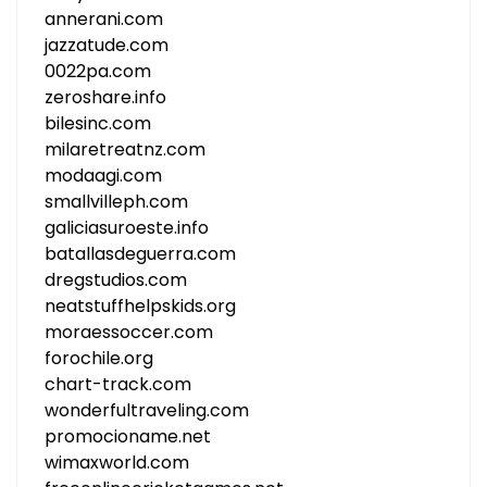
annerani.com
jazzatude.com
0022pa.com
zeroshare.info
bilesinc.com
milaretreatnz.com
modaagi.com
smallvilleph.com
galiciasuroeste.info
batallasdeguerra.com
dregstudios.com
neatstuffhelpskids.org
moraessoccer.com
forochile.org
chart-track.com
wonderfultraveling.com
promocioname.net
wimaxworld.com