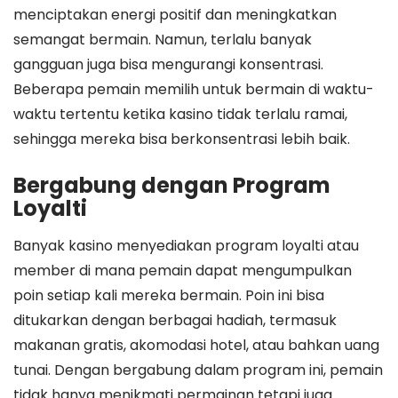
menciptakan energi positif dan meningkatkan
semangat bermain. Namun, terlalu banyak
gangguan juga bisa mengurangi konsentrasi.
Beberapa pemain memilih untuk bermain di waktu-
waktu tertentu ketika kasino tidak terlalu ramai,
sehingga mereka bisa berkonsentrasi lebih baik.
Bergabung dengan Program
Loyalti
Banyak kasino menyediakan program loyalti atau
member di mana pemain dapat mengumpulkan
poin setiap kali mereka bermain. Poin ini bisa
ditukarkan dengan berbagai hadiah, termasuk
makanan gratis, akomodasi hotel, atau bahkan uang
tunai. Dengan bergabung dalam program ini, pemain
tidak hanya menikmati permainan tetapi juga