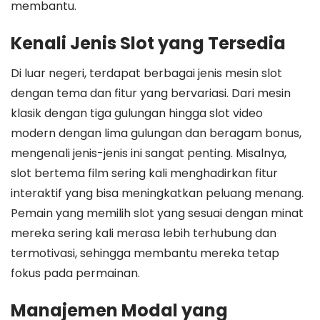
membantu.
Kenali Jenis Slot yang Tersedia
Di luar negeri, terdapat berbagai jenis mesin slot
dengan tema dan fitur yang bervariasi. Dari mesin
klasik dengan tiga gulungan hingga slot video
modern dengan lima gulungan dan beragam bonus,
mengenali jenis-jenis ini sangat penting. Misalnya,
slot bertema film sering kali menghadirkan fitur
interaktif yang bisa meningkatkan peluang menang.
Pemain yang memilih slot yang sesuai dengan minat
mereka sering kali merasa lebih terhubung dan
termotivasi, sehingga membantu mereka tetap
fokus pada permainan.
Manajemen Modal yang