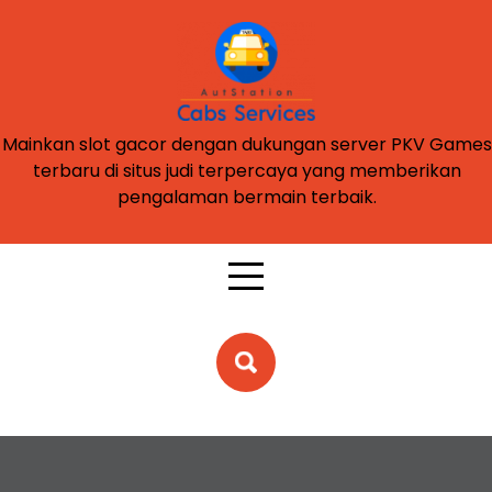
Skip
to
content
Mainkan slot gacor dengan dukungan server PKV Games
terbaru di situs judi terpercaya yang memberikan
pengalaman bermain terbaik.