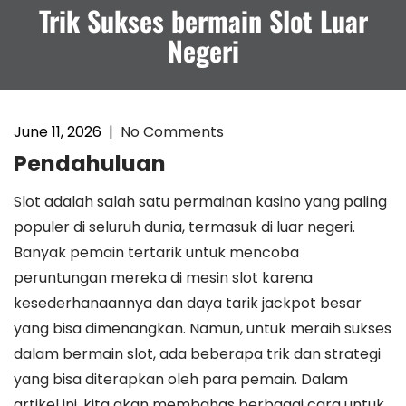
Trik Sukses bermain Slot Luar
Negeri
June 11, 2026
|
No Comments
Pendahuluan
Slot adalah salah satu permainan kasino yang paling
populer di seluruh dunia, termasuk di luar negeri.
Banyak pemain tertarik untuk mencoba
peruntungan mereka di mesin slot karena
kesederhanaannya dan daya tarik jackpot besar
yang bisa dimenangkan. Namun, untuk meraih sukses
dalam bermain slot, ada beberapa trik dan strategi
yang bisa diterapkan oleh para pemain. Dalam
artikel ini, kita akan membahas berbagai cara untuk