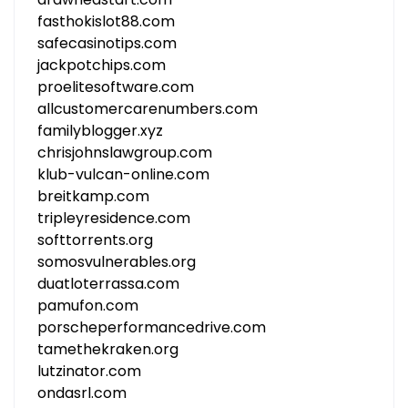
fasthokislot88.com
safecasinotips.com
jackpotchips.com
proelitesoftware.com
allcustomercarenumbers.com
familyblogger.xyz
chrisjohnslawgroup.com
klub-vulcan-online.com
breitkamp.com
tripleyresidence.com
softtorrents.org
somosvulnerables.org
duatloterrassa.com
pamufon.com
porscheperformancedrive.com
tamethekraken.org
lutzinator.com
ondasrl.com