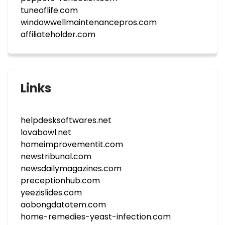
tuneoflife.com
windowwellmaintenancepros.com
affiliateholder.com
Links
helpdesksoftwares.net
lovabowl.net
homeimprovementit.com
newstribunal.com
newsdailymagazines.com
preceptionhub.com
yeezislides.com
aobongdatotem.com
home-remedies-yeast-infection.com