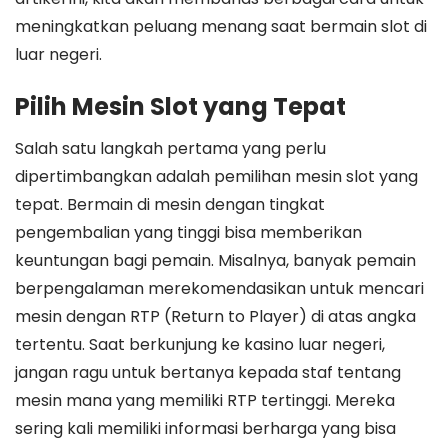
meningkatkan peluang menang saat bermain slot di
luar negeri.
Pilih Mesin Slot yang Tepat
Salah satu langkah pertama yang perlu
dipertimbangkan adalah pemilihan mesin slot yang
tepat. Bermain di mesin dengan tingkat
pengembalian yang tinggi bisa memberikan
keuntungan bagi pemain. Misalnya, banyak pemain
berpengalaman merekomendasikan untuk mencari
mesin dengan RTP (Return to Player) di atas angka
tertentu. Saat berkunjung ke kasino luar negeri,
jangan ragu untuk bertanya kepada staf tentang
mesin mana yang memiliki RTP tertinggi. Mereka
sering kali memiliki informasi berharga yang bisa