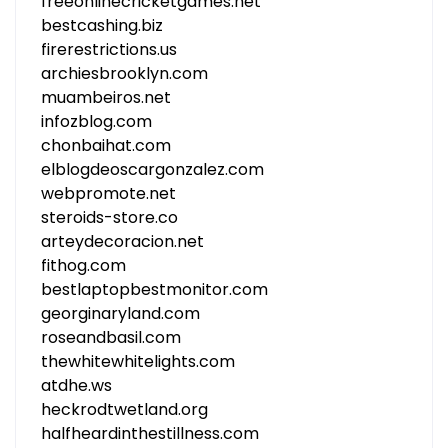
freeonlinecricketgames.net
bestcashing.biz
firerestrictions.us
archiesbrooklyn.com
muambeiros.net
infozblog.com
chonbaihat.com
elblogdeoscargonzalez.com
webpromote.net
steroids-store.co
arteydecoracion.net
fithog.com
bestlaptopbestmonitor.com
georginaryland.com
roseandbasil.com
thewhitewhitelights.com
atdhe.ws
heckrodtwetland.org
halfheardinthestillness.com