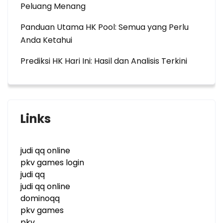
Peluang Menang
Panduan Utama HK Pool: Semua yang Perlu
Anda Ketahui
Prediksi HK Hari Ini: Hasil dan Analisis Terkini
Links
judi qq online
pkv games login
judi qq
judi qq online
dominoqq
pkv games
pkv