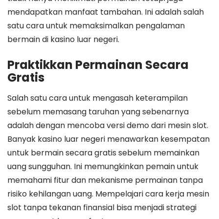
mendapatkan manfaat tambahan. Ini adalah salah
satu cara untuk memaksimalkan pengalaman
bermain di kasino luar negeri.
Praktikkan Permainan Secara
Gratis
Salah satu cara untuk mengasah keterampilan
sebelum memasang taruhan yang sebenarnya
adalah dengan mencoba versi demo dari mesin slot.
Banyak kasino luar negeri menawarkan kesempatan
untuk bermain secara gratis sebelum memainkan
uang sungguhan. Ini memungkinkan pemain untuk
memahami fitur dan mekanisme permainan tanpa
risiko kehilangan uang. Mempelajari cara kerja mesin
slot tanpa tekanan finansial bisa menjadi strategi