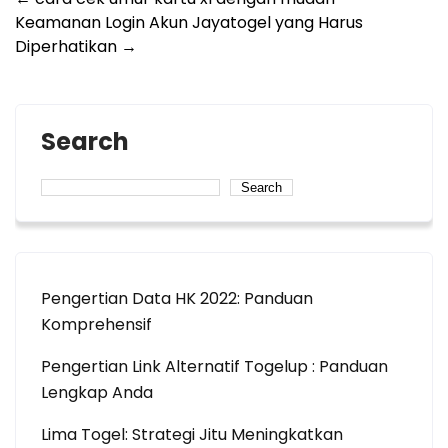
Post
Keamanan Login Akun Jayatogel yang Harus
navigation
Diperhatikan
→
Search
Search
Pengertian Data HK 2022: Panduan
Komprehensif
Pengertian Link Alternatif Togelup : Panduan
Lengkap Anda
Lima Togel: Strategi Jitu Meningkatkan