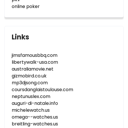
online poker
Links
jimsfamousbbq.com
libertywalk-usa.com
australiamovie.net
gizmobird.co.uk
mp3djsong.com
coursdanglaistoulouse.com
neptunuslex.com
auguri-di-natale.info
michelewatch.us
omega--watches.us
breitling-watches.us