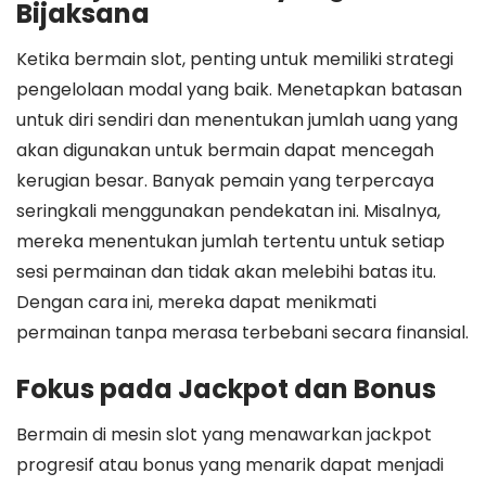
Bijaksana
Ketika bermain slot, penting untuk memiliki strategi
pengelolaan modal yang baik. Menetapkan batasan
untuk diri sendiri dan menentukan jumlah uang yang
akan digunakan untuk bermain dapat mencegah
kerugian besar. Banyak pemain yang terpercaya
seringkali menggunakan pendekatan ini. Misalnya,
mereka menentukan jumlah tertentu untuk setiap
sesi permainan dan tidak akan melebihi batas itu.
Dengan cara ini, mereka dapat menikmati
permainan tanpa merasa terbebani secara finansial.
Fokus pada Jackpot dan Bonus
Bermain di mesin slot yang menawarkan jackpot
progresif atau bonus yang menarik dapat menjadi