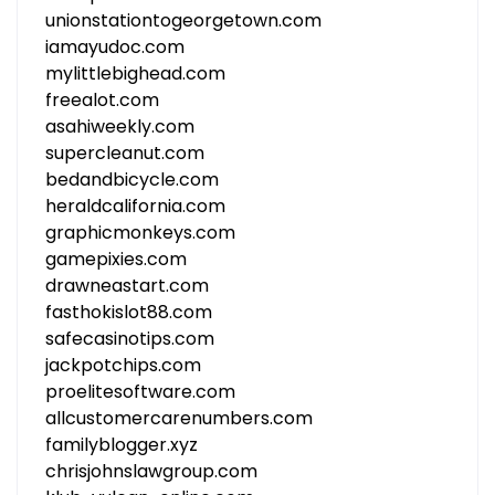
unionstationtogeorgetown.com
iamayudoc.com
mylittlebighead.com
freealot.com
asahiweekly.com
supercleanut.com
bedandbicycle.com
heraldcalifornia.com
graphicmonkeys.com
gamepixies.com
drawneastart.com
fasthokislot88.com
safecasinotips.com
jackpotchips.com
proelitesoftware.com
allcustomercarenumbers.com
familyblogger.xyz
chrisjohnslawgroup.com