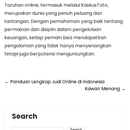
Taruhan online, termasuk melalui KaskusToto,
merupakan dunia yang penuh peluang dan
tantangan. Dengan pemahaman yang baik tentang
permainan dan disiplin dalam pengelolaan
keuangan, setiap pemain bisa mendapatkan
pengalaman yang tidak hanya menyenangkan
tetapi juga berpotensi menguntungkan.
Post
←
Panduan Lengkap Judi Online di Indonesia
Kawan Menang
→
navigation
Search
Search