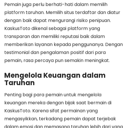
Pemain juga perlu berhati-hati dalam memilih
platform taruhan. Memilih situs terdaftar dan diatur
dengan baik dapat mengurangi risiko penipuan.
KaskusToto dikenal sebagai platform yang
transparan dan memiliki reputasi baik dalam
memberikan layanan kepada penggunanya. Dengan
testimonial dan pengalaman positif dari para
pemain, rasa percaya pun semakin meningkat.
Mengelola Keuangan dalam
Taruhan
Penting bagi para pemain untuk mengelola
keuangan mereka dengan bijak saat bermain di
KaskusToto. Karena sifat permainan yang
mengasyikkan, terkadang pemain dapat terjebak
dalam emosi dan memasang taruhan lebih dari yang