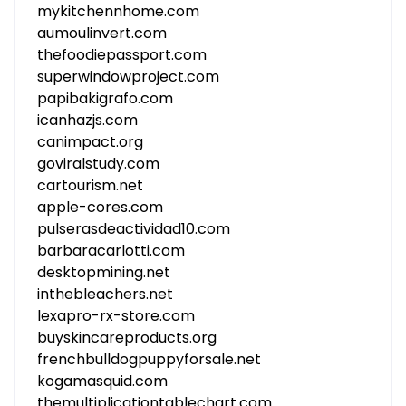
mykitchennhome.com
aumoulinvert.com
thefoodiepassport.com
superwindowproject.com
papibakigrafo.com
icanhazjs.com
canimpact.org
goviralstudy.com
cartourism.net
apple-cores.com
pulserasdeactividad10.com
barbaracarlotti.com
desktopmining.net
inthebleachers.net
lexapro-rx-store.com
buyskincareproducts.org
frenchbulldogpuppyforsale.net
kogamasquid.com
themultiplicationtablechart.com