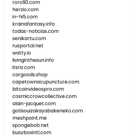
roro90.com
herzio.com
in-hi5.com
krainafantasy.info
todas-noticias.com
senikartu.com
rusportal.net
watty.io
livinginthesun.info
itsriz.com
cargoods.shop
capetownacupuncture.com
bitcoinvideospro.com
cosmiccrowcollective.com
alain-jacquet.com
gotisouizakayabakeneko.com
meshpoint.me
spongebob.net
busyboxintl.com