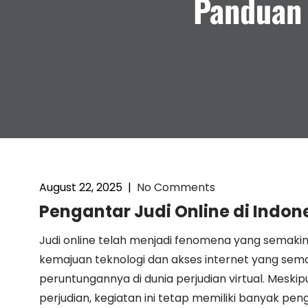
Panduan 
August 22, 2025
|
No Comments
Pengantar Judi Online di Indon
Judi online telah menjadi fenomena yang semaki
kemajuan teknologi dan akses internet yang sema
peruntungannya di dunia perjudian virtual. Meskip
perjudian, kegiatan ini tetap memiliki banyak pe