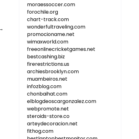
moraessoccer.com
forochile.org
chart-track.com
wonderfultraveling.com
→
promocioname.net
wimaxworld.com
freeonlinecricketgames.net
bestcashing.biz
firerestrictions.us
archiesbrooklyn.com
muambeiros.net
infozblog.com
chonbaihat.com
elblogdeoscargonzalez.com
webpromote.net
steroids-store.co
arteydecoracion.net
fithog.com
bestlaptopbestmonitor.com