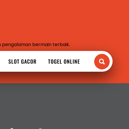
n pengalaman bermain terbaik.
SLOT GACOR
TOGEL ONLINE