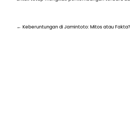
Post
←
Keberuntungan di Jamintoto: Mitos atau Fakta
navigation