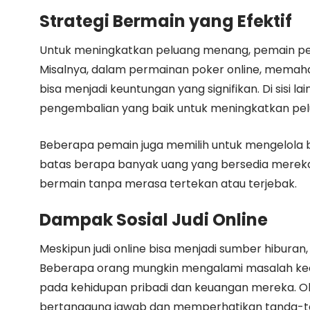
Strategi Bermain yang Efektif
Untuk meningkatkan peluang menang, pemain per
Misalnya, dalam permainan poker online, mema
bisa menjadi keuntungan yang signifikan. Di sisi l
pengembalian yang baik untuk meningkatkan pe
Beberapa pemain juga memilih untuk mengelola 
batas berapa banyak uang yang bersedia merek
bermain tanpa merasa tertekan atau terjebak.
Dampak Sosial Judi Online
Meskipun judi online bisa menjadi sumber hiburan,
Beberapa orang mungkin mengalami masalah kec
pada kehidupan pribadi dan keuangan mereka. Ol
bertanggung jawab dan memperhatikan tanda-t