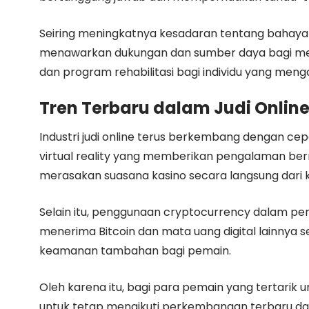
Seiring meningkatnya kesadaran tentang bahaya y
menawarkan dukungan dan sumber daya bagi mer
dan program rehabilitasi bagi individu yang menga
Tren Terbaru dalam Judi Onlin
Industri judi online terus berkembang dengan cep
virtual reality yang memberikan pengalaman be
merasakan suasana kasino secara langsung dar
Selain itu, penggunaan cryptocurrency dalam perj
menerima Bitcoin dan mata uang digital lainny
keamanan tambahan bagi pemain.
Oleh karena itu, bagi para pemain yang tertarik unt
untuk tetap mengikuti perkembangan terbaru dalam