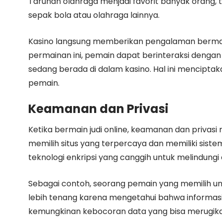
Taruhan olahraga menjadi favorit banyak orang,
sepak bola atau olahraga lainnya.
Kasino langsung memberikan pengalaman bermain 
permainan ini, pemain dapat berinteraksi dengan
sedang berada di dalam kasino. Hal ini mencipta
pemain.
Keamanan dan Privasi
Ketika bermain judi online, keamanan dan privasi
memilih situs yang terpercaya dan memiliki sist
teknologi enkripsi yang canggih untuk melindungi
Sebagai contoh, seorang pemain yang memilih unt
lebih tenang karena mengetahui bahwa informasi 
kemungkinan kebocoran data yang bisa merugik