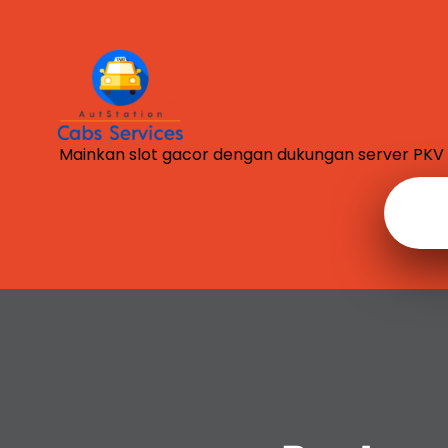
Skip
to
content
Mainkan slot gacor dengan dukungan server PKV 