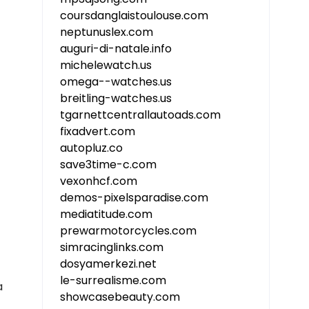
coursdanglaistoulouse.com
neptunuslex.com
auguri-di-natale.info
michelewatch.us
omega--watches.us
breitling-watches.us
tgarnettcentrallautoads.com
fixadvert.com
autopluz.co
save3time-c.com
vexonhcf.com
demos-pixelsparadise.com
mediatitude.com
prewarmotorcycles.com
simracinglinks.com
dosyamerkezi.net
le-surrealisme.com
a
showcasebeauty.com