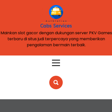
Skip
to
content
Mainkan slot gacor dengan dukungan server PKV Games
terbaru di situs judi terpercaya yang memberikan
pengalaman bermain terbaik.