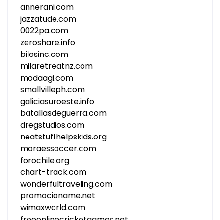
annerani.com
jazzatude.com
0022pa.com
zeroshare.info
bilesinc.com
milaretreatnz.com
modaagi.com
smallvilleph.com
galiciasuroeste.info
batallasdeguerra.com
dregstudios.com
neatstuffhelpskids.org
moraessoccer.com
forochile.org
chart-track.com
wonderfultraveling.com
promocioname.net
wimaxworld.com
freeonlinecricketgames.net