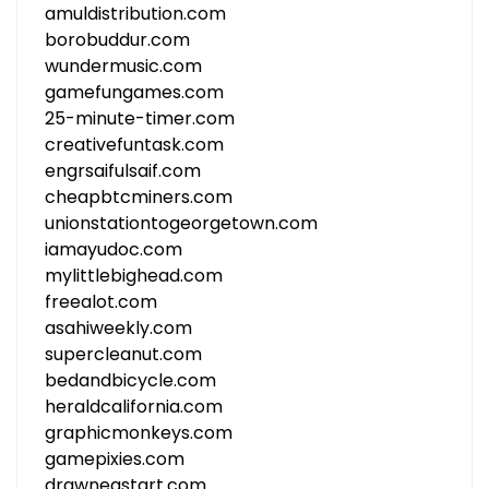
amuldistribution.com
borobuddur.com
wundermusic.com
gamefungames.com
25-minute-timer.com
creativefuntask.com
engrsaifulsaif.com
cheapbtcminers.com
unionstationtogeorgetown.com
iamayudoc.com
mylittlebighead.com
freealot.com
asahiweekly.com
supercleanut.com
bedandbicycle.com
heraldcalifornia.com
graphicmonkeys.com
gamepixies.com
drawneastart.com