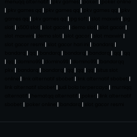
menuqq alternatif
|
pkv games
|
poker
|
poker online
|
pkv games qq
|
pkv games qq
|
pkv games qq
|
pkv
games qq
|
pkv games qq
|
pg soft
|
slot maxwin
|
pg
slot
|
x500 slot
|
slot gacor
|
demo slot
|
slot gacor
|
slot maxwin
|
demo slot
|
slot gacor
|
slot maxwin
|
slot gacor resmi
|
slot gacor hari ini
|
bandarq
|
bandarq
|
qq
|
bandarq
|
bandarq
|
bandarq
|
qq
|
qq
|
qq
|
domino99
|
domino99
|
domino99
|
bandarqq
pkv
|
bandarq
|
bandarq
|
qq
|
qq
|
qq
|
situs slot
online
|
link alternatif sbobet
|
link alternatif sbobet
|
link alternatif sbobet
|
judi bola terpercaya
|
murniqq
alternatif
|
hematqq alternatif
|
poker
|
link alternatif
sbobet
|
poker online
|
bandarq
|
slot gacor resmi