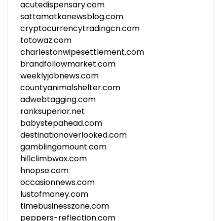
acutedispensary.com
sattamatkanewsblog.com
cryptocurrencytradingcn.com
totowaz.com
charlestonwipesettlement.com
brandfollowmarket.com
weeklyjobnews.com
countyanimalshelter.com
adwebtagging.com
ranksuperior.net
babystepahead.com
destinationoverlooked.com
gamblingamount.com
hillclimbwax.com
hnopse.com
occasionnews.com
lustofmoney.com
timebusinesszone.com
peppers-reflection.com