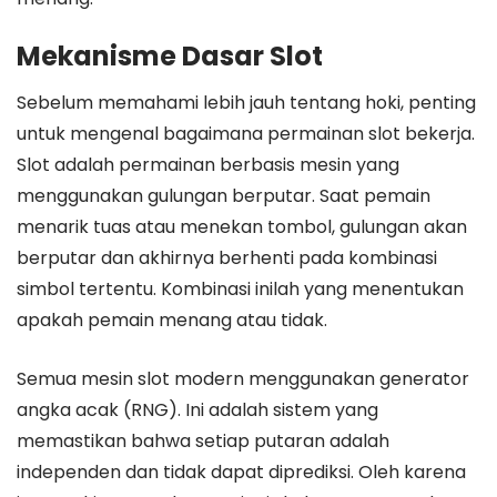
Mekanisme Dasar Slot
Sebelum memahami lebih jauh tentang hoki, penting
untuk mengenal bagaimana permainan slot bekerja.
Slot adalah permainan berbasis mesin yang
menggunakan gulungan berputar. Saat pemain
menarik tuas atau menekan tombol, gulungan akan
berputar dan akhirnya berhenti pada kombinasi
simbol tertentu. Kombinasi inilah yang menentukan
apakah pemain menang atau tidak.
Semua mesin slot modern menggunakan generator
angka acak (RNG). Ini adalah sistem yang
memastikan bahwa setiap putaran adalah
independen dan tidak dapat diprediksi. Oleh karena