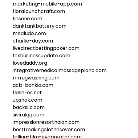
marketing-mobile-app.com
floralpunchcraft.com
fiasone.com
danktankbattery.com
mealudo.com
charlie-day.com
livedirectbettingpoker.com
foxbusinessupdate.com
lovedaddy.org
integrativemedicalmassageplano.com
mrrugwashing.com
acb-bankia.com
flash-es.net
upshak.com
backsilo.com
siviralqq.com
impressionresorthoian.com
bestfreakingclothesever.com
falling-film-evaporator.com