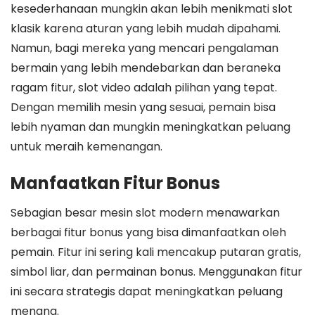
kesederhanaan mungkin akan lebih menikmati slot
klasik karena aturan yang lebih mudah dipahami.
Namun, bagi mereka yang mencari pengalaman
bermain yang lebih mendebarkan dan beraneka
ragam fitur, slot video adalah pilihan yang tepat.
Dengan memilih mesin yang sesuai, pemain bisa
lebih nyaman dan mungkin meningkatkan peluang
untuk meraih kemenangan.
Manfaatkan Fitur Bonus
Sebagian besar mesin slot modern menawarkan
berbagai fitur bonus yang bisa dimanfaatkan oleh
pemain. Fitur ini sering kali mencakup putaran gratis,
simbol liar, dan permainan bonus. Menggunakan fitur
ini secara strategis dapat meningkatkan peluang
menang.