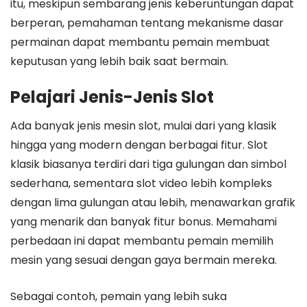
itu, meskipun sembarang jenis keberuntungan dapat
berperan, pemahaman tentang mekanisme dasar
permainan dapat membantu pemain membuat
keputusan yang lebih baik saat bermain.
Pelajari Jenis-Jenis Slot
Ada banyak jenis mesin slot, mulai dari yang klasik
hingga yang modern dengan berbagai fitur. Slot
klasik biasanya terdiri dari tiga gulungan dan simbol
sederhana, sementara slot video lebih kompleks
dengan lima gulungan atau lebih, menawarkan grafik
yang menarik dan banyak fitur bonus. Memahami
perbedaan ini dapat membantu pemain memilih
mesin yang sesuai dengan gaya bermain mereka.
Sebagai contoh, pemain yang lebih suka