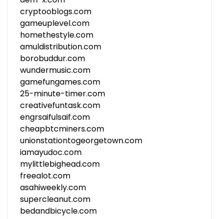
cryptooblogs.com
gameuplevel.com
homethestyle.com
amuldistribution.com
borobuddur.com
wundermusic.com
gamefungames.com
25-minute-timer.com
creativefuntask.com
engrsaifulsaif.com
cheapbtcminers.com
unionstationtogeorgetown.com
iamayudoc.com
mylittlebighead.com
freealot.com
asahiweekly.com
supercleanut.com
bedandbicycle.com