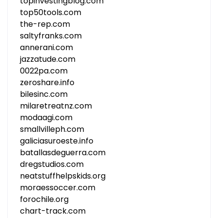
topinvestingblog.com
top50tools.com
the-rep.com
saltyfranks.com
annerani.com
jazzatude.com
0022pa.com
zeroshare.info
bilesinc.com
milaretreatnz.com
modaagi.com
smallvilleph.com
galiciasuroeste.info
batallasdeguerra.com
dregstudios.com
neatstuffhelpskids.org
moraessoccer.com
forochile.org
chart-track.com