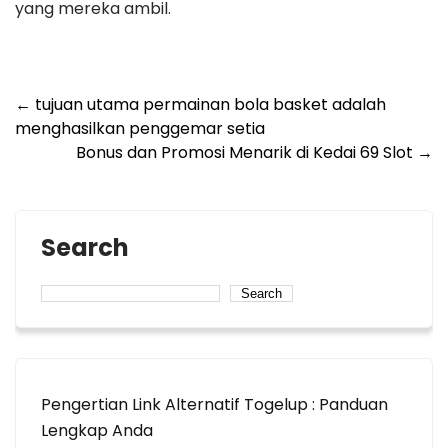
yang mereka ambil.
Post
←
tujuan utama permainan bola basket adalah
menghasilkan penggemar setia
navigation
Bonus dan Promosi Menarik di Kedai 69 Slot
→
Search
Search
Pengertian Link Alternatif Togelup : Panduan
Lengkap Anda