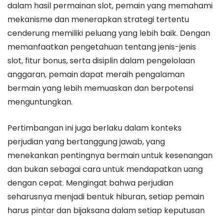
dalam hasil permainan slot, pemain yang memahami
mekanisme dan menerapkan strategi tertentu
cenderung memiliki peluang yang lebih baik. Dengan
memanfaatkan pengetahuan tentang jenis-jenis
slot, fitur bonus, serta disiplin dalam pengelolaan
anggaran, pemain dapat meraih pengalaman
bermain yang lebih memuaskan dan berpotensi
menguntungkan.
Pertimbangan ini juga berlaku dalam konteks
perjudian yang bertanggung jawab, yang
menekankan pentingnya bermain untuk kesenangan
dan bukan sebagai cara untuk mendapatkan uang
dengan cepat. Mengingat bahwa perjudian
seharusnya menjadi bentuk hiburan, setiap pemain
harus pintar dan bijaksana dalam setiap keputusan