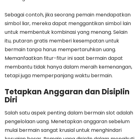
Sebagai contoh, jika seorang pemain mendapatkan
simbol liar, mereka dapat menggantikan simbol lain
untuk membentuk kombinasi yang menang. Selain
itu, putaran gratis memberi kesempatan untuk
bermain tanpa harus mempertaruhkan uang.
Memanfaatkan fitur-fitur ini saat bermain dapat
membantu tidak hanya dalam meraih kemenangan,
tetapi juga memperpanjang waktu bermain.
Tetapkan Anggaran dan Disiplin
Diri
Salah satu aspek penting dalam bermain slot adalah
pengelolaan uang. Menetapkan anggaran sebelum
mulai bermain sangat krusial untuk menghindari
kerugian besar. Pemain yang disiplin dalam mengikuti