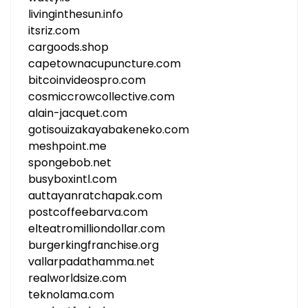
livinginthesun.info
itsriz.com
cargoods.shop
capetownacupuncture.com
bitcoinvideospro.com
cosmiccrowcollective.com
alain-jacquet.com
gotisouizakayabakeneko.com
meshpoint.me
spongebob.net
busyboxintl.com
auttayanratchapak.com
postcoffeebarva.com
elteatromilliondollar.com
burgerkingfranchise.org
vallarpadathamma.net
realworldsize.com
teknolama.com