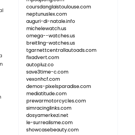
coursdanglaistoulouse.com
al
neptunuslex.com
auguri-di-natale.info
michelewatch.us
omega--watches.us
breitling-watches.us
tgarnettcentrallautoads.com
a
fixadvert.com
in
autopluz.co
save3time-c.com
vexonhcf.com
demos-pixelsparadise.com
mediatitude.com
h
prewarmotorcycles.com
simracinglinks.com
dosyamerkezi.net
le-surrealisme.com
showcasebeauty.com