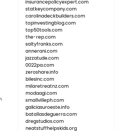
insurancepolicyexpert.com
statkeycompany.com
carolinadeckbuilders.com
topinvestingblog.com
top50tools.com
the-rep.com
saltyfranks.com
annerani.com
jazzatude.com
0022pa.com
zeroshare.info
bilesinc.com
milaretreatnz.com
modaagi.com
n
smallvilleph.com
galiciasuroeste.info
batallasdeguerra.com
dregstudios.com
neatstuffhelpskids.org