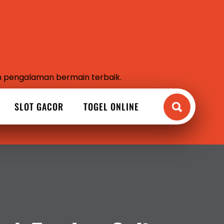
n pengalaman bermain terbaik.
SLOT GACOR
TOGEL ONLINE