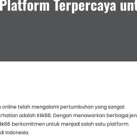
Platform Terpercaya un
ian online telah mengalami pertumbuhan yang sangat
erhatian adalah Klik88. Dengan menawarkan berbagai jen
ik88 berkomitmen untuk menjadi salah satu platform
i Indonesia.