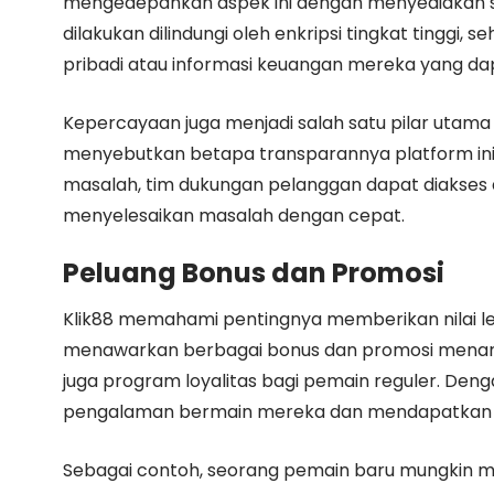
mengedepankan aspek ini dengan menyediakan si
dilakukan dilindungi oleh enkripsi tingkat tinggi,
pribadi atau informasi keuangan mereka yang da
Kepercayaan juga menjadi salah satu pilar utama
menyebutkan betapa transparannya platform ini
masalah, tim dukungan pelanggan dapat diakse
menyelesaikan masalah dengan cepat.
Peluang Bonus dan Promosi
Klik88 memahami pentingnya memberikan nilai le
menawarkan berbagai bonus dan promosi menarik
juga program loyalitas bagi pemain reguler. Den
pengalaman bermain mereka dan mendapatkan 
Sebagai contoh, seorang pemain baru mungkin 