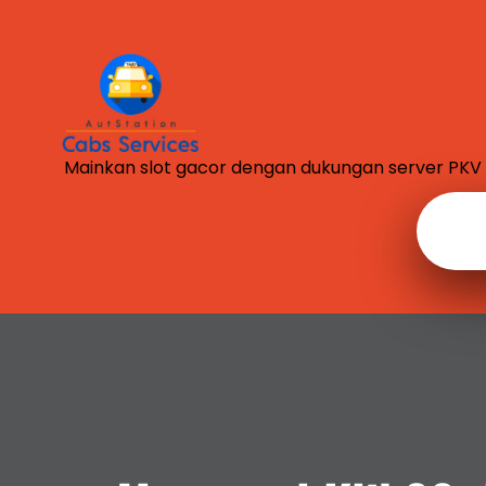
Skip
to
content
Mainkan slot gacor dengan dukungan server PKV 