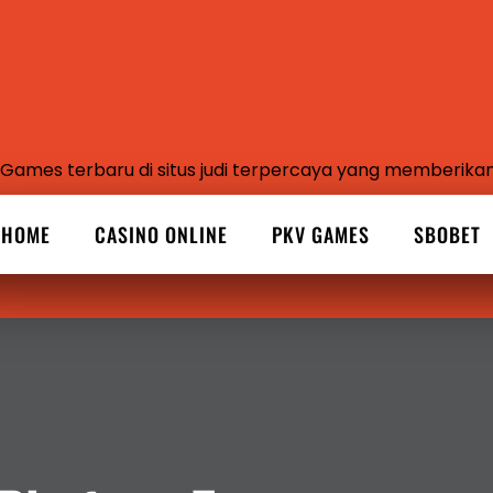
Games terbaru di situs judi terpercaya yang memberika
HOME
CASINO ONLINE
PKV GAMES
SBOBET