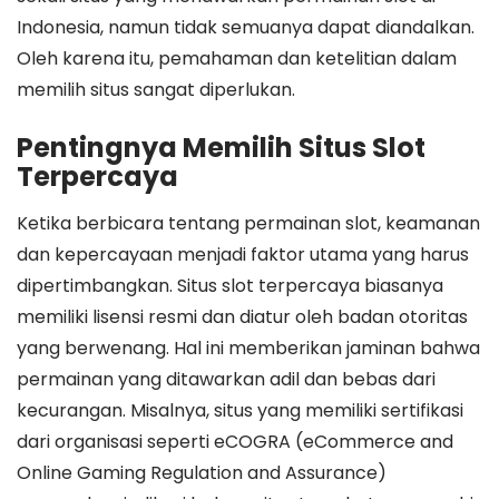
Indonesia, namun tidak semuanya dapat diandalkan.
Oleh karena itu, pemahaman dan ketelitian dalam
memilih situs sangat diperlukan.
Pentingnya Memilih Situs Slot
Terpercaya
Ketika berbicara tentang permainan slot, keamanan
dan kepercayaan menjadi faktor utama yang harus
dipertimbangkan. Situs slot terpercaya biasanya
memiliki lisensi resmi dan diatur oleh badan otoritas
yang berwenang. Hal ini memberikan jaminan bahwa
permainan yang ditawarkan adil dan bebas dari
kecurangan. Misalnya, situs yang memiliki sertifikasi
dari organisasi seperti eCOGRA (eCommerce and
Online Gaming Regulation and Assurance)