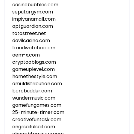
casinobubbles.com
seputargym.com
impiyanamall.com
optguardian.com
totostreet.net
davilcasino.com
fraudwatchai.com
aem-x.com
cryptooblogs.com
gameuplevel.com
homethestyle.com
amuldistribution.com
borobuddur.com
wundermusic.com
gamefungames.com
25-minute-timer.com
creativefuntask.com
engrsaifulsaif.com
cheapbtcminers.com