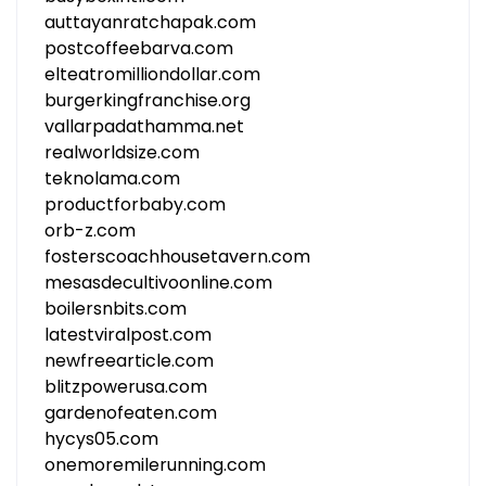
auttayanratchapak.com
postcoffeebarva.com
elteatromilliondollar.com
burgerkingfranchise.org
vallarpadathamma.net
realworldsize.com
teknolama.com
productforbaby.com
orb-z.com
fosterscoachhousetavern.com
mesasdecultivoonline.com
boilersnbits.com
latestviralpost.com
newfreearticle.com
blitzpowerusa.com
gardenofeaten.com
hycys05.com
onemoremilerunning.com