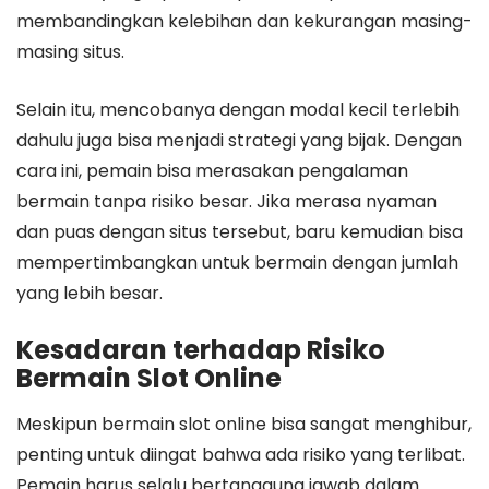
membandingkan kelebihan dan kekurangan masing-
masing situs.
Selain itu, mencobanya dengan modal kecil terlebih
dahulu juga bisa menjadi strategi yang bijak. Dengan
cara ini, pemain bisa merasakan pengalaman
bermain tanpa risiko besar. Jika merasa nyaman
dan puas dengan situs tersebut, baru kemudian bisa
mempertimbangkan untuk bermain dengan jumlah
yang lebih besar.
Kesadaran terhadap Risiko
Bermain Slot Online
Meskipun bermain slot online bisa sangat menghibur,
penting untuk diingat bahwa ada risiko yang terlibat.
Pemain harus selalu bertanggung jawab dalam