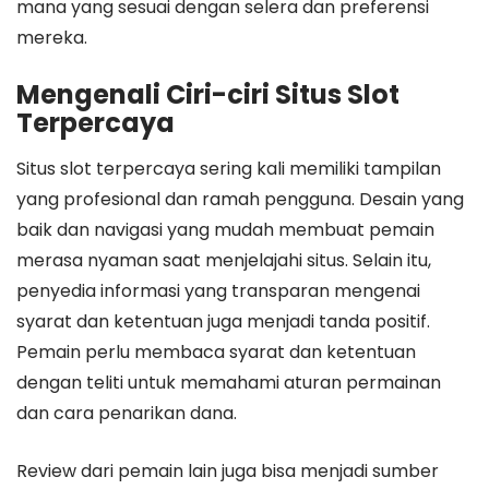
mana yang sesuai dengan selera dan preferensi
mereka.
Mengenali Ciri-ciri Situs Slot
Terpercaya
Situs slot terpercaya sering kali memiliki tampilan
yang profesional dan ramah pengguna. Desain yang
baik dan navigasi yang mudah membuat pemain
merasa nyaman saat menjelajahi situs. Selain itu,
penyedia informasi yang transparan mengenai
syarat dan ketentuan juga menjadi tanda positif.
Pemain perlu membaca syarat dan ketentuan
dengan teliti untuk memahami aturan permainan
dan cara penarikan dana.
Review dari pemain lain juga bisa menjadi sumber