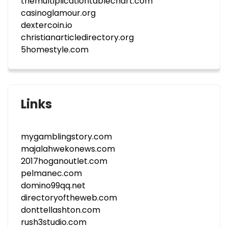
themultiplicationtablechart.com
casinoglamour.org
dextercoin.io
christianarticledirectory.org
5homestyle.com
Links
mygamblingstory.com
majalahwekonews.com
2017hoganoutlet.com
pelmanec.com
domino99qq.net
directoryoftheweb.com
donttellashton.com
rush3studio.com