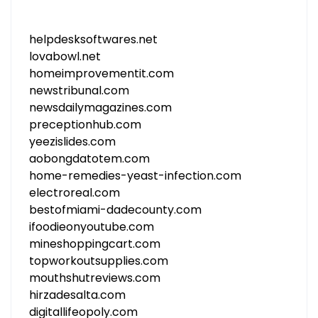
helpdesksoftwares.net
lovabowl.net
homeimprovementit.com
newstribunal.com
newsdailymagazines.com
preceptionhub.com
yeezislides.com
aobongdatotem.com
home-remedies-yeast-infection.com
electroreal.com
bestofmiami-dadecounty.com
ifoodieonyoutube.com
mineshoppingcart.com
topworkoutsupplies.com
mouthshutreviews.com
hirzadesalta.com
digitallifeopoly.com