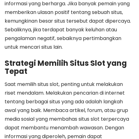
informasi yang berharga. Jika banyak pemain yang
memberikan ulasan positif tentang sebuah situs,
kemungkinan besar situs tersebut dapat dipercaya.
Sebaliknya, jika terdapat banyak keluhan atau
pengalaman negatif, sebaiknya pertimbangkan
untuk mencari situs lain.
Strategi Memilih Situs Slot yang
Tepat
Saat memilih situs slot, penting untuk melakukan
riset mendalam. Melakukan pencarian di internet
tentang berbagai situs yang ada adalah langkah
awal yang baik. Membaca artikel, forum, atau grup
media sosial yang membahas situs slot terpercaya
dapat membantu menambah wawasan. Dengan
informasi yang diperoleh, pemain dapat