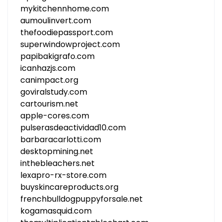
mykitchennhome.com
aumoulinvert.com
thefoodiepassport.com
superwindowproject.com
papibakigrafo.com
icanhazjs.com
canimpact.org
goviralstudy.com
cartourism.net
apple-cores.com
pulserasdeactividad10.com
barbaracarlotti.com
desktopmining.net
inthebleachers.net
lexapro-rx-store.com
buyskincareproducts.org
frenchbulldogpuppyforsale.net
kogamasquid.com