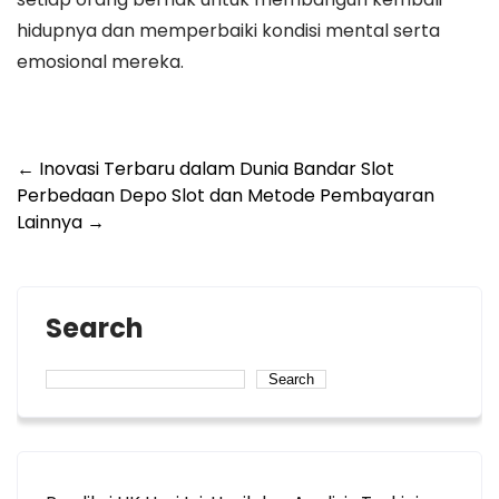
hidupnya dan memperbaiki kondisi mental serta
emosional mereka.
Post
←
Inovasi Terbaru dalam Dunia Bandar Slot
Perbedaan Depo Slot dan Metode Pembayaran
navigation
Lainnya
→
Search
Search