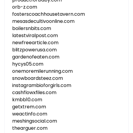
orb-z.com
fosterscoachhousetavern.com
mesasdecultivoonline.com
boilersnbits.com
latestviralpost.com
newfreearticle.com
blitzpowerusa.com
gardenofeaten.com
hycys05.com
onemoremilerunning.com
snowboardsteez.com
instagrambioforgirls.com
cashflowxfiles.com
kmbb10.com
getxtrem.com
weactinfo.com
meshingsocial.com
thearguer.com