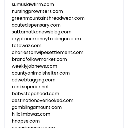
sumuslawfirm.com
nursingprowriters.com
greenmountainthreadwear.com
acutedispensary.com
sattamatkanewsblog.com
cryptocurrencytradingcn.com
totowaz.com
charlestonwipesettlement.com
brandfollowmarket.com
weeklyjobnews.com
countyanimalshelter.com
adwebtagging.com
ranksuperior.net
babystepahead.com
destinationoverlooked.com
gamblingamount.com
hillclimbwax.com
hnopse.com
occasionnews.com