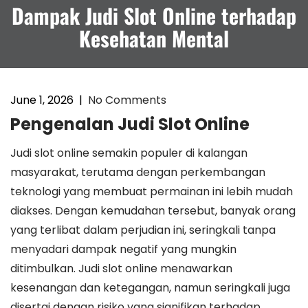
Dampak Judi Slot Online terhadap
Kesehatan Mental
June 1, 2026
|
No Comments
Pengenalan Judi Slot Online
Judi slot online semakin populer di kalangan
masyarakat, terutama dengan perkembangan
teknologi yang membuat permainan ini lebih mudah
diakses. Dengan kemudahan tersebut, banyak orang
yang terlibat dalam perjudian ini, seringkali tanpa
menyadari dampak negatif yang mungkin
ditimbulkan. Judi slot online menawarkan
kesenangan dan ketegangan, namun seringkali juga
disertai dengan risiko yang signifikan terhadap