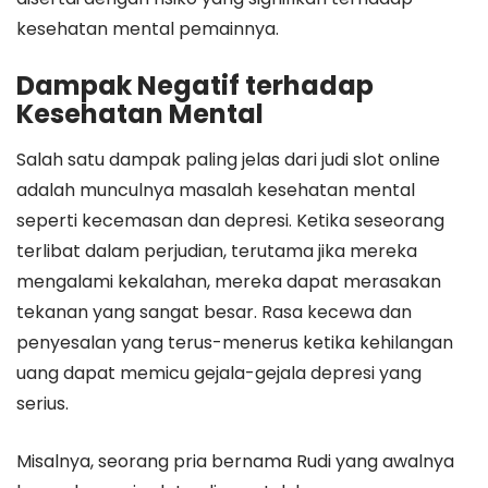
kesehatan mental pemainnya.
Dampak Negatif terhadap
Kesehatan Mental
Salah satu dampak paling jelas dari judi slot online
adalah munculnya masalah kesehatan mental
seperti kecemasan dan depresi. Ketika seseorang
terlibat dalam perjudian, terutama jika mereka
mengalami kekalahan, mereka dapat merasakan
tekanan yang sangat besar. Rasa kecewa dan
penyesalan yang terus-menerus ketika kehilangan
uang dapat memicu gejala-gejala depresi yang
serius.
Misalnya, seorang pria bernama Rudi yang awalnya