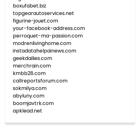
boxufabet.biz
topgearautoservices.net
figurine-jouet.com
your-facebook-address.com
perroquet-ma-passion.com
modrenlivinghome.com
instadatahelpainews.com
geekdailies.com
merchrain.com
kmbb28.com
callreportsforum.com
sokmilya.com
abyluny.com
boomjavtrk.com
apklead.net