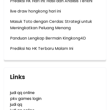
Prediksi HK Hari Ini: Hasil dan Analisis Terkini
live draw hongkong hari ini
Masuk Toto dengan Cerdas: Strategi untuk
Meningkatkan Peluang Menang
Panduan Lengkap Bermain Kingkong4D
Prediksi No HK Terbaru Malam Ini
Links
judi qq online
pkv games login
judi qq