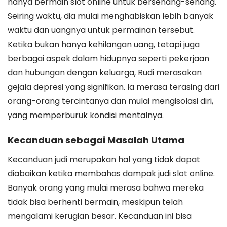
hanya bermain slot online untuk bersenang-senang.
Seiring waktu, dia mulai menghabiskan lebih banyak
waktu dan uangnya untuk permainan tersebut.
Ketika bukan hanya kehilangan uang, tetapi juga
berbagai aspek dalam hidupnya seperti pekerjaan
dan hubungan dengan keluarga, Rudi merasakan
gejala depresi yang signifikan. Ia merasa terasing dari
orang-orang tercintanya dan mulai mengisolasi diri,
yang memperburuk kondisi mentalnya.
Kecanduan sebagai Masalah Utama
Kecanduan judi merupakan hal yang tidak dapat
diabaikan ketika membahas dampak judi slot online.
Banyak orang yang mulai merasa bahwa mereka
tidak bisa berhenti bermain, meskipun telah
mengalami kerugian besar. Kecanduan ini bisa